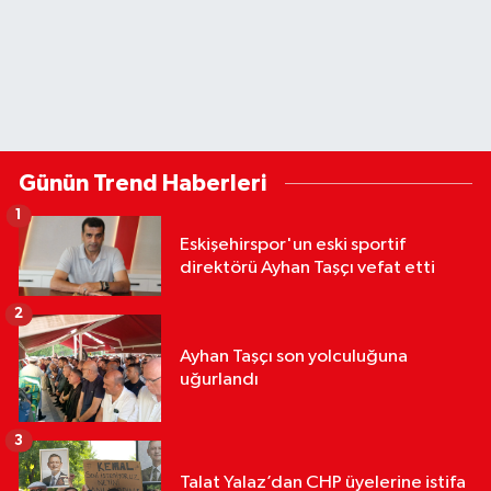
Günün Trend Haberleri
1
Eskişehirspor'un eski sportif
direktörü Ayhan Taşçı vefat etti
2
Ayhan Taşçı son yolculuğuna
uğurlandı
3
Talat Yalaz’dan CHP üyelerine istifa