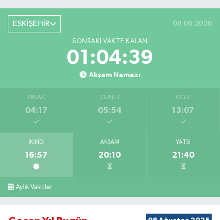
ESKİŞEHİR
08.08.2026
SONRAKI VAKTE KALAN
01:04:39
Akşam Namazı
İMSAK
GÜNEŞ
ÖĞLE
04:17
05:54
13:07
İKINDI
AKŞAM
YATSI
16:57
20:10
21:40
Aylık Vakitler