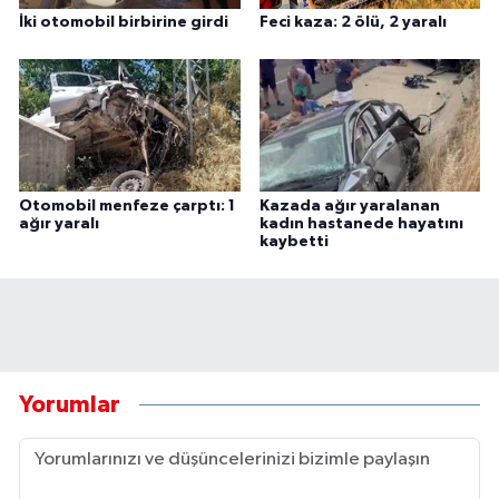
İki otomobil birbirine girdi
Feci kaza: 2 ölü, 2 yaralı
Otomobil menfeze çarptı: 1
Kazada ağır yaralanan
ağır yaralı
kadın hastanede hayatını
kaybetti
Yorumlar