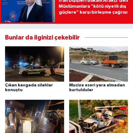
İran Dışişleri Bakanı Arakçi'den
Müslümanlara "kötü niyetli dış
güçlere" karşı birleşme çağrısı
Bunlar da ilginizi çekebilir
Çıkan kavgada silahlar
Mucize eseri yara almadan
konuştu
kurtuldular