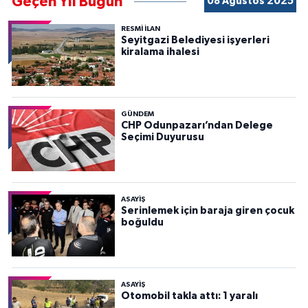
Geçen Yıl Bugün
08 Ağustos 2025
RESMİ İLAN
Seyitgazi Belediyesi işyerleri
kiralama ihalesi
GÜNDEM
CHP Odunpazarı’ndan Delege
Seçimi Duyurusu
ASAYİŞ
Serinlemek için baraja giren çocuk
boğuldu
ASAYİŞ
Otomobil takla attı: 1 yaralı