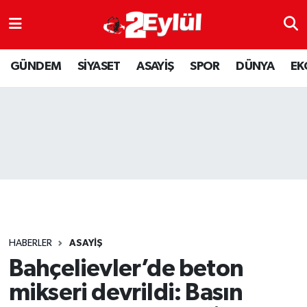
ASAYİŞ
Nöbetçi Eczaneler
GÜNDEM
SİYASET
ASAYİŞ
SPOR
DÜNYA
EK
DÜNYA
Hava Durumu
EKONOMİ
Eskişehir Namaz Vakitleri
GÜNDEM
Trafik Durumu
RESMİ İLAN
Puan Durumu ve Fikstür
SİYASET
Tüm Manşetler
HABERLER
ASAYİŞ
SPOR
Son Dakika Haberleri
Bahçelievler’de beton
mikseri devrildi: Basın
YAŞAM
Haber Arşivi