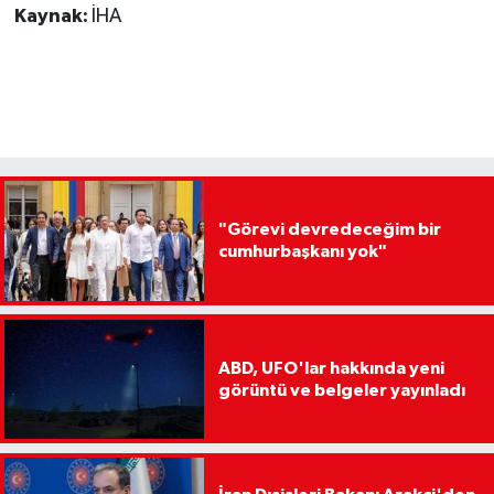
Kaynak:
İHA
"Görevi devredeceğim bir
cumhurbaşkanı yok"
ABD, UFO'lar hakkında yeni
görüntü ve belgeler yayınladı