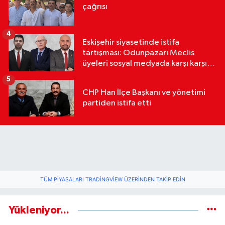
çağrısı
4
Eskişehir siyasetinde istifa
tartışması: Odunpazarı Meclis
üyeleri sosyal medyada karşı karşıya
geldi
5
CHP Han İlçe Başkanı ve yönetimi
partiden istifa etti
TÜM PIYASALARI TRADINGVIEW ÜZERINDEN TAKIP EDIN
Yükleniyor...