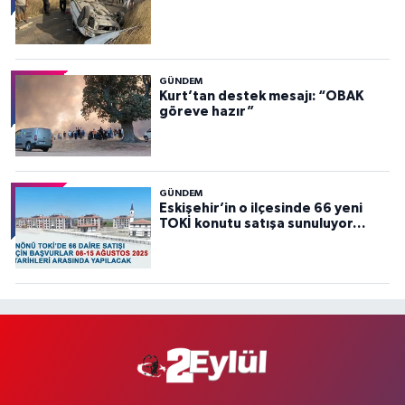
GÜNDEM
Kurt’tan destek mesajı: “OBAK
göreve hazır”
GÜNDEM
Eskişehir’in o ilçesinde 66 yeni
TOKİ konutu satışa sunuluyor…