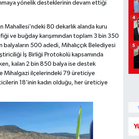
kınmaya yönelik desteklerinin devam ettiği
4
in Mahallesi'ndeki 80 dekarlık alanda kuru
 fiği ve buğday karışımından toplam 3 bin 350
len balyaların 500 adedi, Mihalıççık Belediyesi
5
iriciliği İş Birliği Protokolü kapsamında
rken, kalan 2 bin 850 balya ise destek
Mihalgazi ilçelerindeki 79 üreticiye
cilerin 18'inin kadın olduğu, her üreticiye
Y