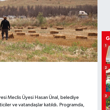
G
1
2
3
yesi Meclis Üyesi Hasan Ünal, belediye
eticiler ve vatandaşlar katıldı. Programda,