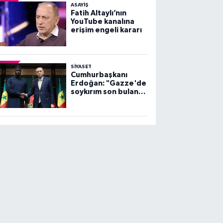
ASAYİŞ
Fatih Altaylı’nın
YouTube kanalına
erişim engeli kararı
SİYASET
Cumhurbaşkanı
Erdoğan: "Gazze'de
soykırım son bulana
dek, mücadelemiz
sürecek"