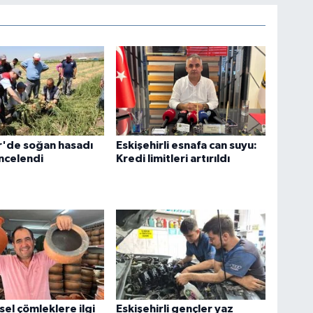
r'de soğan hasadı
Eskişehirli esnafa can suyu:
ncelendi
Kredi limitleri artırıldı
el çömleklere ilgi
Eskişehirli gençler yaz