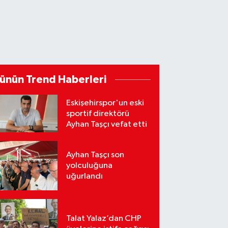
ünün Trend Haberleri
Eskişehirspor'un eski
sportif direktörü
Ayhan Taşçı vefat etti
Ayhan Taşçı son
yolculuğuna
uğurlandı
Talat Yalaz’dan CHP