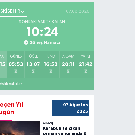
ESKİŞEHİR
07.08.2026
SONRAKI VAKTE KALAN
10:22
Güneş Namazı
AK
GÜNEŞ
ÖĞLE
İKINDI
AKŞAM
YATSI
15
05:53
13:07
16:58
20:11
21:42
Aylık Vakitler
eçen Yıl
07 Ağustos
ugün
2025
ASAYİŞ
Karabük'te çıkan
orman yangınında 9