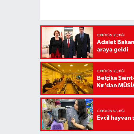
EDITÖRÜN SEÇTIĞI
Adalet Bakanı
araya geldi
EDITÖRÜN SEÇTIĞI
Belçika Sain
Kır’dan MÜSİA
EDITÖRÜN SEÇTIĞI
Evcil hayvan 