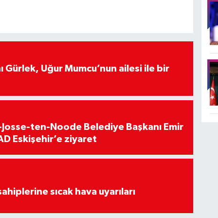
 Gürlek, Uğur Mumcu’nun ailesi ile bir
t-Josse-ten-Noode Belediye Başkanı Emir
D Eskişehir’e ziyaret
sahiplerine sıcak hava uyarıları