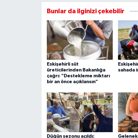
Bunlar da ilginizi çekebilir
Eskişehirli süt
Eskişehi
üreticilerinden Bakanlığa
sahada i
çağrı: "Destekleme miktarı
bir an önce açıklansın"
Düğün sezonu açıldı:
Geleneks