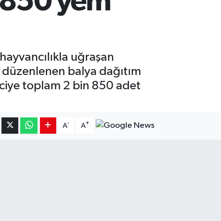
n 850 yem
 hayvancılıkla uğraşan
da düzenlenen balya dağıtım
iciye toplam 2 bin 850 adet
-
+
A
A