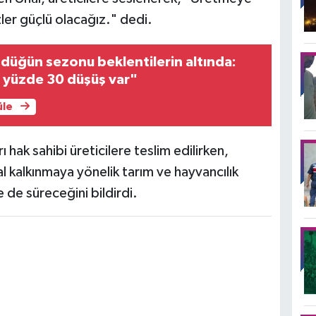
ler güçlü olacağız." dedi.
 düğün sezonu beklentilerin altında:
 yüzde 30 düşüş var"
üle
hak sahibi üreticilere teslim edilirken,
al kalkınmaya yönelik tarım ve hayvancılık
de süreceğini bildirdi.