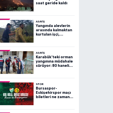
saat geride kaldı
ASAYİŞ
Yangında alevlerin
arasında kalmaktan
kurtulan işçi,
arkadaşlarını
göremeyince büyük
panik yaşadı
ASAYİŞ
Karabük'teki orman
yangınına müdahale
sürüyor: 80 haneli
köy tahliye edildi
SPOR
Bursaspor-
Eskişehirspor maçı
biletleri ne zaman
satışa çıkacak?