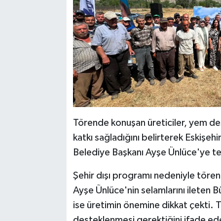
Törende konuşan üreticiler, yem des
katkı sağladığını belirterek Eskişeh
Belediye Başkanı Ayşe Ünlüce'ye te
Şehir dışı programı nedeniyle töre
Ayşe Ünlüce'nin selamlarını ileten 
ise üretimin önemine dikkat çekti. T
desteklenmesi gerektiğini ifade ed