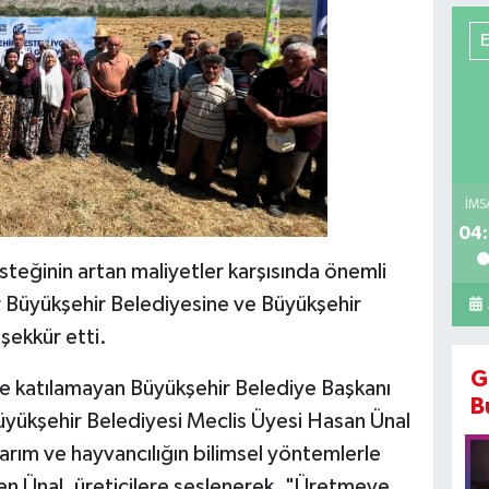
İMS
04:
teğinin artan maliyetler karşısında önemli
ir Büyükşehir Belediyesine ve Büyükşehir
şekkür etti.
G
ne katılamayan Büyükşehir Belediye Başkanı
B
Büyükşehir Belediyesi Meclis Üyesi Hasan Ünal
arım ve hayvancılığın bilimsel yöntemlerle
en Ünal, üreticilere seslenerek, "Üretmeye