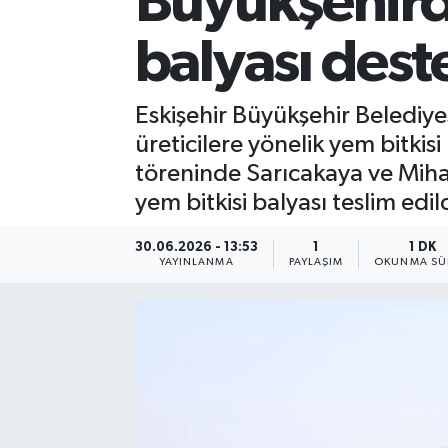
Büyükşehird
balyası dest
Eskişehir Büyükşehir Belediye
üreticilere yönelik yem bitki
töreninde Sarıcakaya ve Mihal
yem bitkisi balyası teslim edild
30.06.2026 - 13:53
1
1 DK
YAYINLANMA
PAYLAŞIM
OKUNMA SÜ