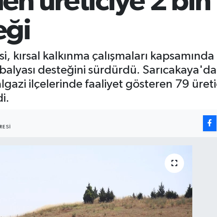
en üreticiye 2 bi
eği
si, kırsal kalkınma çalışmaları kapsamında
si balyası desteğini sürdürdü. Sarıcakaya'
gazi ilçelerinde faaliyet gösteren 79 üret
i.
RESI