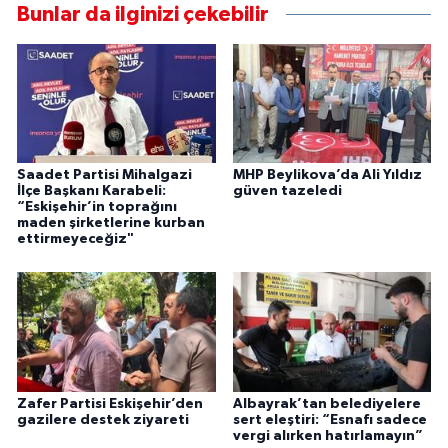
Bunlar da ilginizi çekebilir
Saadet Partisi Mihalgazi
MHP Beylikova’da Ali Yıldız
İlçe Başkanı Karabeli:
güven tazeledi
“Eskişehir’in toprağını
maden şirketlerine kurban
ettirmeyeceğiz"
Zafer Partisi Eskişehir’den
Albayrak’tan belediyelere
gazilere destek ziyareti
sert eleştiri: “Esnafı sadece
vergi alırken hatırlamayın”