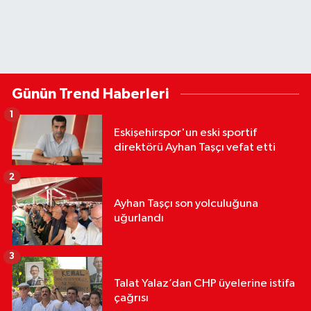
Günün Trend Haberleri
1
Eskişehirspor'un eski sportif
direktörü Ayhan Taşçı vefat etti
2
Ayhan Taşçı son yolculuğuna
uğurlandı
3
Talat Yalaz’dan CHP üyelerine istifa
çağrısı