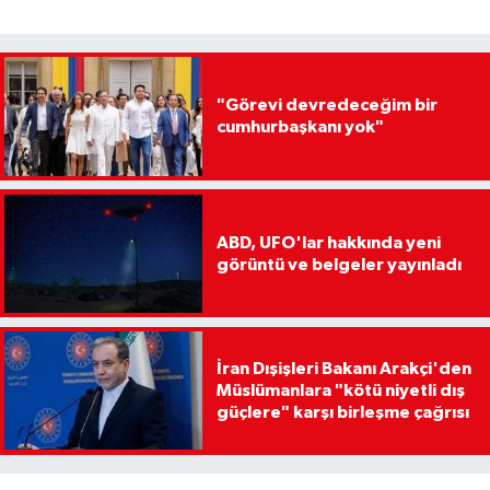
"Görevi devredeceğim bir
cumhurbaşkanı yok"
ABD, UFO'lar hakkında yeni
görüntü ve belgeler yayınladı
İran Dışişleri Bakanı Arakçi'den
Müslümanlara "kötü niyetli dış
güçlere" karşı birleşme çağrısı