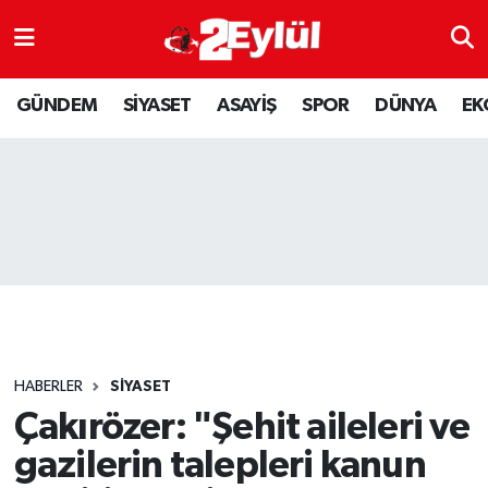
ASAYİŞ
Nöbetçi Eczaneler
GÜNDEM
SİYASET
ASAYİŞ
SPOR
DÜNYA
EK
DÜNYA
Hava Durumu
EKONOMİ
Eskişehir Namaz Vakitleri
GÜNDEM
Trafik Durumu
RESMİ İLAN
Puan Durumu ve Fikstür
SİYASET
Tüm Manşetler
HABERLER
SİYASET
SPOR
Son Dakika Haberleri
Çakırözer: "Şehit aileleri ve
gazilerin talepleri kanun
YAŞAM
Haber Arşivi