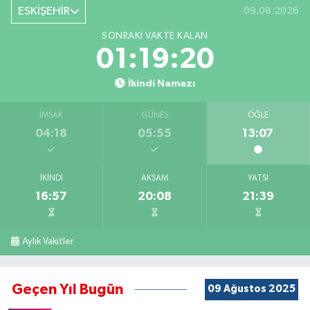
ESKİŞEHİR
09.08.2026
SONRAKI VAKTE KALAN
01:19:19
İkindi Namazı
İMSAK
GÜNEŞ
ÖĞLE
04:18
05:55
13:07
İKINDI
AKŞAM
YATSI
16:57
20:08
21:39
Aylık Vakitler
Geçen Yıl Bugün
09 Ağustos 2025