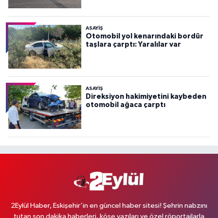
ASAYİŞ
Otomobil yol kenarındaki bordür
taşlara çarptı: Yaralılar var
ASAYİŞ
Direksiyon hakimiyetini kaybeden
otomobil ağaca çarptı
2Eylül Haber, Eskişehir’in en güncel haber sitesi! Şehrin nabzını
tutan son dakika haberleri, köşe yazıları ve özel röportajlarla