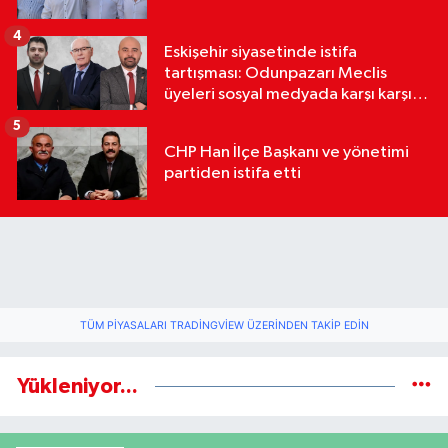
4
Eskişehir siyasetinde istifa
tartışması: Odunpazarı Meclis
üyeleri sosyal medyada karşı karşıya
geldi
5
CHP Han İlçe Başkanı ve yönetimi
partiden istifa etti
TÜM PIYASALARI TRADINGVIEW ÜZERINDEN TAKIP EDIN
Yükleniyor...