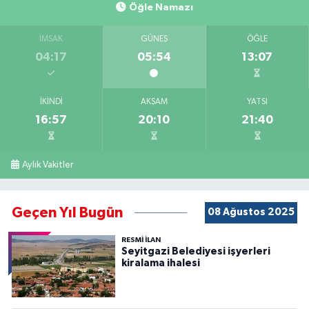
Öğle Namazı
İMSAK
GÜNEŞ
ÖĞLE
04:17
05:54
13:07
İKINDI
AKŞAM
YATSI
16:57
20:10
21:40
Aylık Vakitler
Geçen Yıl Bugün
08 Ağustos 2025
RESMİ İLAN
Seyitgazi Belediyesi işyerleri
kiralama ihalesi