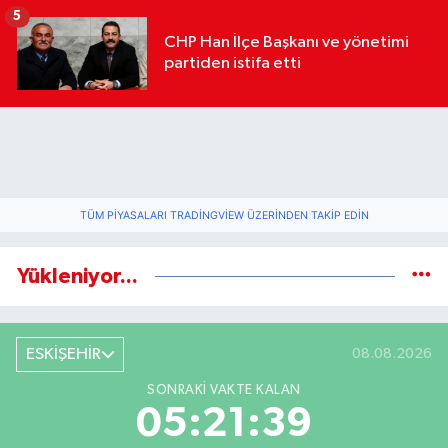
geldi
5
CHP Han İlçe Başkanı ve yönetimi
partiden istifa etti
TÜM PIYASALARI TRADINGVIEW ÜZERINDEN TAKIP EDIN
Yükleniyor...
ESKİŞEHİR
08.08.2026
SONRAKI VAKTE KALAN
05:21:39