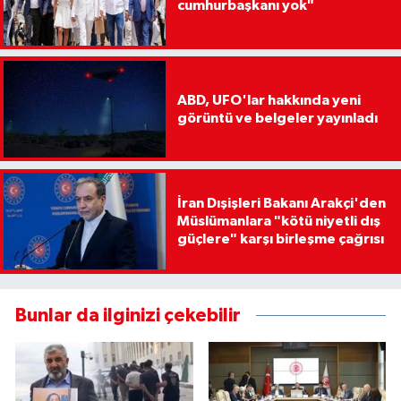
cumhurbaşkanı yok"
ABD, UFO'lar hakkında yeni
görüntü ve belgeler yayınladı
İran Dışişleri Bakanı Arakçi'den
Müslümanlara "kötü niyetli dış
güçlere" karşı birleşme çağrısı
Bunlar da ilginizi çekebilir