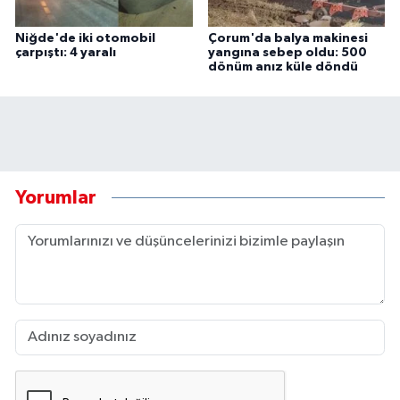
Niğde'de iki otomobil
Çorum'da balya makinesi
çarpıştı: 4 yaralı
yangına sebep oldu: 500
dönüm anız küle döndü
Yorumlar