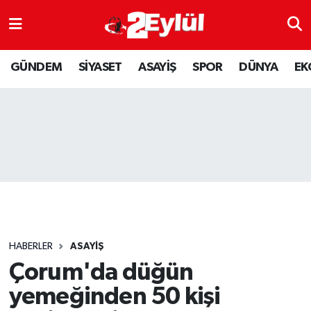
ASAYİŞ
Nöbetçi Eczaneler
GÜNDEM
SİYASET
ASAYİŞ
SPOR
DÜNYA
EK
DÜNYA
Hava Durumu
EKONOMİ
Eskişehir Namaz Vakitleri
GÜNDEM
Trafik Durumu
RESMİ İLAN
Puan Durumu ve Fikstür
SİYASET
Tüm Manşetler
HABERLER
ASAYİŞ
SPOR
Son Dakika Haberleri
Çorum'da düğün
yemeğinden 50 kişi
YAŞAM
Haber Arşivi