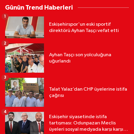
Günün Trend Haberleri
1
Eskişehirspor'un eski sportif
direktörü Ayhan Taşçı vefat etti
2
Ayhan Taşçı son yolculuğuna
uğurlandı
3
Talat Yalaz’dan CHP üyelerine istifa
çağrısı
4
Eskişehir siyasetinde istifa
tartışması: Odunpazarı Meclis
üyeleri sosyal medyada karşı karşıya