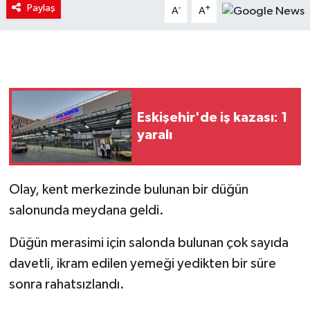
Paylaş
-
+
A
A
Eskişehir'de iş kazası: 1
yaralı
Olay, kent merkezinde bulunan bir düğün
salonunda meydana geldi.
Düğün merasimi için salonda bulunan çok sayıda
davetli, ikram edilen yemeği yedikten bir süre
sonra rahatsızlandı.