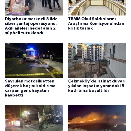
Diyarbakır merkezli 8 ilde
TBMM Okul Saldırılarını
siber şantaj operasyonu:
Araştırma Komisyonu’ndan
Acılı aileleri hedef alan 2
kritik taslak
şüpheli tutuklandı
Savrulan motosikletten
Çekmeköy’de istinat duvarı
düşerek başını kaldırıma
yıkılan inşaatın yanındaki 5
çarpan genç hayatını
katlı bina boşaltıldı
kaybetti