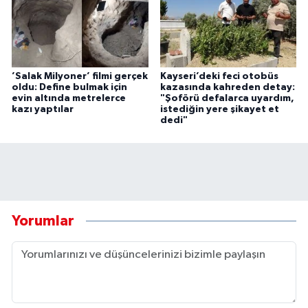
’Salak Milyoner’ filmi gerçek
Kayseri’deki feci otobüs
oldu: Define bulmak için
kazasında kahreden detay:
evin altında metrelerce
"Şoförü defalarca uyardım,
kazı yaptılar
istediğin yere şikayet et
dedi"
Yorumlar