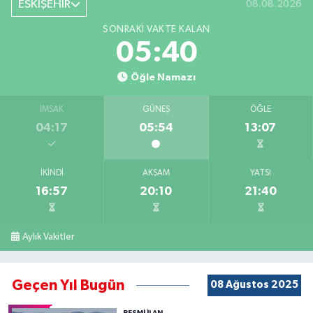
ESKİŞEHİR
08.08.2026
SONRAKI VAKTE KALAN
05:40
Öğle Namazı
İMSAK
GÜNEŞ
ÖĞLE
04:17
05:54
13:07
İKINDI
AKŞAM
YATSI
16:57
20:10
21:40
Aylık Vakitler
Geçen Yıl Bugün
08 Ağustos 2025
RESMİ İLAN