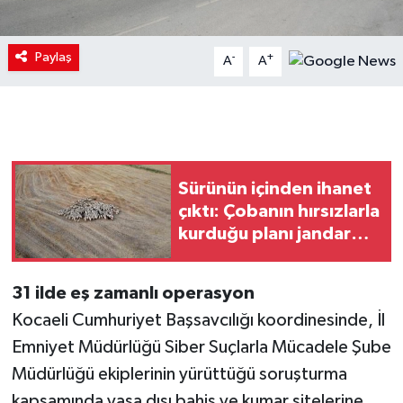
Paylaş
-
+
A
A
Sürünün içinden ihanet
çıktı: Çobanın hırsızlarla
kurduğu planı jandarma
deşifre etti
31 ilde eş zamanlı operasyon
Kocaeli Cumhuriyet Başsavcılığı koordinesinde, İl
Emniyet Müdürlüğü Siber Suçlarla Mücadele Şube
Müdürlüğü ekiplerinin yürüttüğü soruşturma
kapsamında yasa dışı bahis ve kumar sitelerine