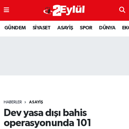
ASAYİŞ
Nöbetçi Eczaneler
GÜNDEM
SİYASET
ASAYİŞ
SPOR
DÜNYA
EK
DÜNYA
Hava Durumu
EKONOMİ
Eskişehir Namaz Vakitleri
GÜNDEM
Trafik Durumu
RESMİ İLAN
Puan Durumu ve Fikstür
SİYASET
Tüm Manşetler
HABERLER
ASAYİŞ
SPOR
Son Dakika Haberleri
Dev yasa dışı bahis
operasyonunda 101
YAŞAM
Haber Arşivi