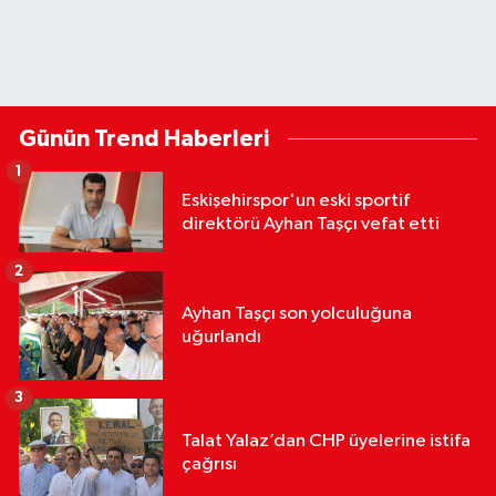
Günün Trend Haberleri
1
Eskişehirspor'un eski sportif
direktörü Ayhan Taşçı vefat etti
2
Ayhan Taşçı son yolculuğuna
uğurlandı
3
Talat Yalaz’dan CHP üyelerine istifa
çağrısı