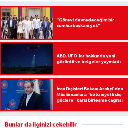
"Görevi devredeceğim bir
cumhurbaşkanı yok"
ABD, UFO'lar hakkında yeni
görüntü ve belgeler yayınladı
İran Dışişleri Bakanı Arakçi'den
Müslümanlara "kötü niyetli dış
güçlere" karşı birleşme çağrısı
Bunlar da ilginizi çekebilir