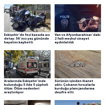
Eskişehir'de feci kazada acı
Van ve Afyonkarahisar'daki
detay: 56'ıncı yaş gününde
2 faili meçhul cinayet
hayatını kaybetti
aydınlatıldı
Aralarında Eskişehir'inde
Sürünün içinden ihanet
bulunduğu 5 ilde 5 şüpheli
çıktı: Çobanın hırsızlarla
ölüm: Ölüm nedenleri
kurduğu planı jandarma
araştırılıyor
deşifre etti