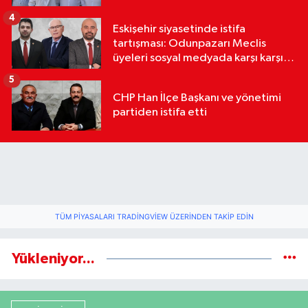
4
Eskişehir siyasetinde istifa
tartışması: Odunpazarı Meclis
üyeleri sosyal medyada karşı karşıya
geldi
5
CHP Han İlçe Başkanı ve yönetimi
partiden istifa etti
TÜM PIYASALARI TRADINGVIEW ÜZERINDEN TAKIP EDIN
Yükleniyor...