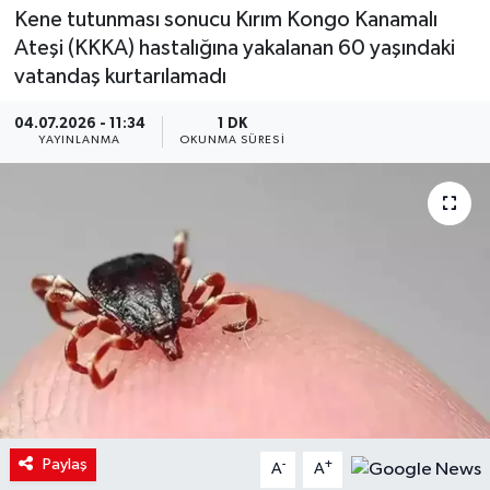
Kene tutunması sonucu Kırım Kongo Kanamalı
Ateşi (KKKA) hastalığına yakalanan 60 yaşındaki
vatandaş kurtarılamadı
04.07.2026 - 11:34
1 DK
YAYINLANMA
OKUNMA SÜRESI
Paylaş
-
+
A
A