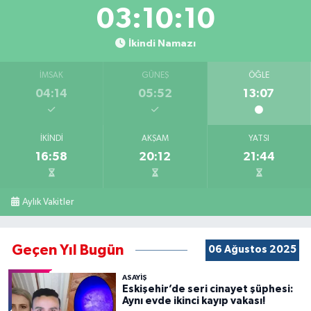
03:10:10
İkindi Namazı
İMSAK
GÜNEŞ
ÖĞLE
04:14
05:52
13:07
İKINDI
AKŞAM
YATSI
16:58
20:12
21:44
Aylık Vakitler
Geçen Yıl Bugün
06 Ağustos 2025
ASAYİŞ
Eskişehir’de seri cinayet şüphesi:
Aynı evde ikinci kayıp vakası!