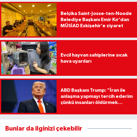
Belçika Saint-Josse-ten-Noode
Belediye Başkanı Emir Kır’dan
MÜSİAD Eskişehir’e ziyaret
Evcil hayvan sahiplerine sıcak
hava uyarıları
ABD Başkanı Trump: "İran ile
anlaşma yapmayı tercih ederim
çünkü insanları öldürmek
istemiyorum"
Bunlar da ilginizi çekebilir