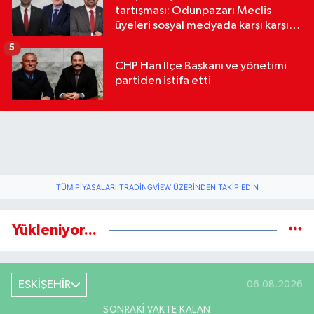
tartışması: Odunpazarı Meclis
üyeleri sosyal medyada karşı karşıya
geldi
5
CHP Han İlçe Başkanı ve yönetimi
partiden istifa etti
TÜM PIYASALARI TRADINGVIEW ÜZERINDEN TAKIP EDIN
Yükleniyor...
ESKİŞEHİR
06.08.2026
SONRAKI VAKTE KALAN