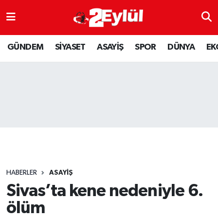
ASAYİŞ
Nöbetçi Eczaneler
GÜNDEM
SİYASET
ASAYİŞ
SPOR
DÜNYA
EK
DÜNYA
Hava Durumu
EKONOMİ
Eskişehir Namaz Vakitleri
GÜNDEM
Trafik Durumu
RESMİ İLAN
Puan Durumu ve Fikstür
SİYASET
Tüm Manşetler
HABERLER
ASAYİŞ
SPOR
Son Dakika Haberleri
Sivas’ta kene nedeniyle 6.
ölüm
YAŞAM
Haber Arşivi