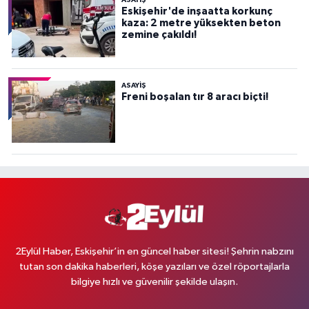
Eskişehir'de inşaatta korkunç
kaza: 2 metre yüksekten beton
zemine çakıldı!
ASAYİŞ
Freni boşalan tır 8 aracı biçti!
2Eylül Haber, Eskişehir’in en güncel haber sitesi! Şehrin nabzını
tutan son dakika haberleri, köşe yazıları ve özel röportajlarla
bilgiye hızlı ve güvenilir şekilde ulaşın.