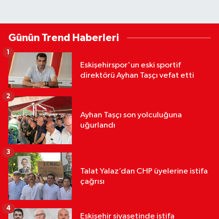
Günün Trend Haberleri
1
Eskişehirspor'un eski sportif
direktörü Ayhan Taşçı vefat etti
2
Ayhan Taşçı son yolculuğuna
uğurlandı
3
Talat Yalaz’dan CHP üyelerine istifa
çağrısı
4
Eskişehir siyasetinde istifa