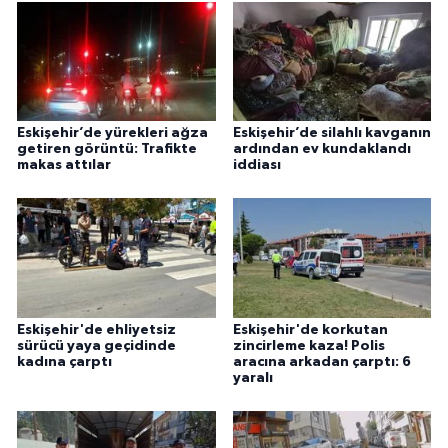
Eskişehir’de yürekleri ağza
Eskişehir’de silahlı kavganın
getiren görüntü: Trafikte
ardından ev kundaklandı
makas attılar
iddiası
Eskişehir'de ehliyetsiz
Eskişehir'de korkutan
sürücü yaya geçidinde
zincirleme kaza! Polis
kadına çarptı
aracına arkadan çarptı: 6
yaralı