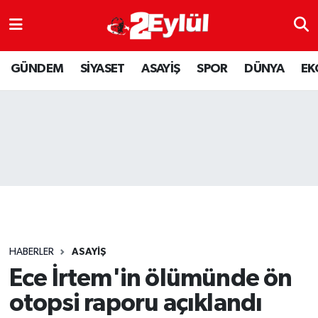
ASAYİŞ
Nöbetçi Eczaneler
GÜNDEM
SİYASET
ASAYİŞ
SPOR
DÜNYA
EK
DÜNYA
Hava Durumu
EKONOMİ
Eskişehir Namaz Vakitleri
GÜNDEM
Trafik Durumu
RESMİ İLAN
Puan Durumu ve Fikstür
SİYASET
Tüm Manşetler
HABERLER
ASAYİŞ
SPOR
Son Dakika Haberleri
Ece İrtem'in ölümünde ön
otopsi raporu açıklandı
YAŞAM
Haber Arşivi