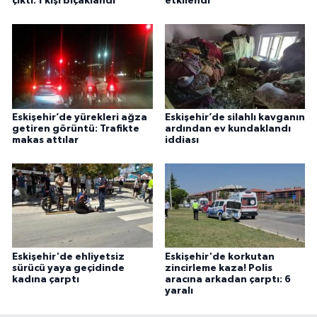
çıktı: 1 kişi bıçaklandı
etkilendi
Eskişehir’de yürekleri ağza
Eskişehir’de silahlı kavganın
getiren görüntü: Trafikte
ardından ev kundaklandı
makas attılar
iddiası
Eskişehir'de ehliyetsiz
Eskişehir'de korkutan
sürücü yaya geçidinde
zincirleme kaza! Polis
kadına çarptı
aracına arkadan çarptı: 6
yaralı