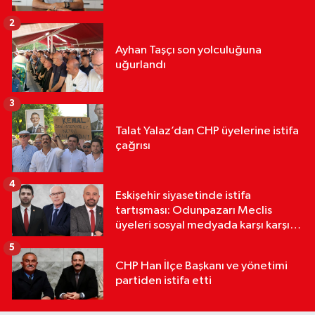
2
Ayhan Taşçı son yolculuğuna
uğurlandı
3
Talat Yalaz’dan CHP üyelerine istifa
çağrısı
4
Eskişehir siyasetinde istifa
tartışması: Odunpazarı Meclis
üyeleri sosyal medyada karşı karşıya
geldi
5
CHP Han İlçe Başkanı ve yönetimi
partiden istifa etti