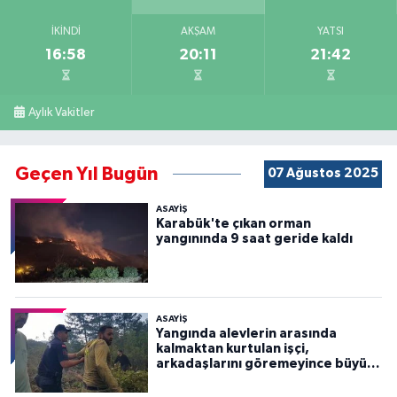
İKINDI
AKŞAM
YATSI
16:58
20:11
21:42
Aylık Vakitler
Geçen Yıl Bugün
07 Ağustos 2025
ASAYİŞ
Karabük'te çıkan orman
yangınında 9 saat geride kaldı
ASAYİŞ
Yangında alevlerin arasında
kalmaktan kurtulan işçi,
arkadaşlarını göremeyince büyük
panik yaşadı