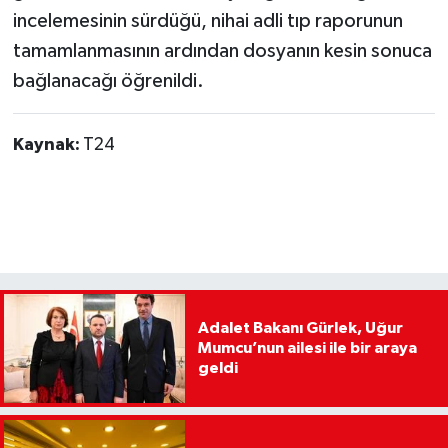
incelemesinin sürdüğü, nihai adli tıp raporunun
tamamlanmasının ardından dosyanın kesin sonuca
bağlanacağı öğrenildi.
Kaynak:
T24
Adalet Bakanı Gürlek, Uğur
Mumcu’nun ailesi ile bir araya
geldi