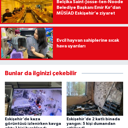
Belçika Saint-Josse-ten-Noode
Belediye Başkanı Emir Kır’dan
MÜSİAD Eskişehir’e ziyaret
Evcil hayvan sahiplerine sıcak
hava uyarıları
Bunlar da ilginizi çekebilir
Eskişehir'de kaza
Eskişehir'de 2 katlı binada
görüntüsü izlenirken kavga
yangın: 5 kişi dumandan