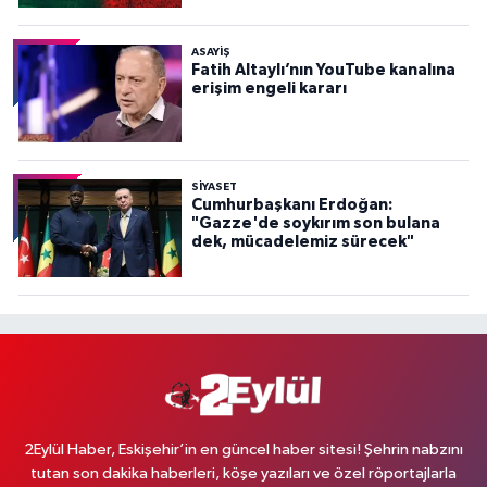
ASAYİŞ
Fatih Altaylı’nın YouTube kanalına
erişim engeli kararı
SİYASET
Cumhurbaşkanı Erdoğan:
"Gazze'de soykırım son bulana
dek, mücadelemiz sürecek"
2Eylül Haber, Eskişehir’in en güncel haber sitesi! Şehrin nabzını
tutan son dakika haberleri, köşe yazıları ve özel röportajlarla