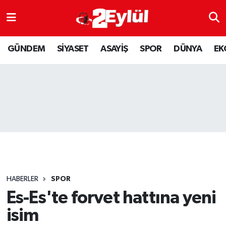
ASAYİŞ
Nöbetçi Eczaneler
GÜNDEM
SİYASET
ASAYİŞ
SPOR
DÜNYA
EK
DÜNYA
Hava Durumu
EKONOMİ
Eskişehir Namaz Vakitleri
GÜNDEM
Trafik Durumu
RESMİ İLAN
Puan Durumu ve Fikstür
SİYASET
Tüm Manşetler
HABERLER
SPOR
SPOR
Son Dakika Haberleri
Es-Es'te forvet hattına yeni
isim
YAŞAM
Haber Arşivi