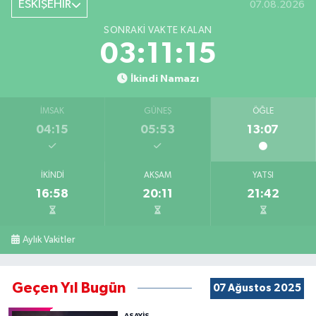
ESKİŞEHİR
07.08.2026
SONRAKI VAKTE KALAN
03:11:15
İkindi Namazı
İMSAK
GÜNEŞ
ÖĞLE
04:15
05:53
13:07
İKINDI
AKŞAM
YATSI
16:58
20:11
21:42
Aylık Vakitler
Geçen Yıl Bugün
07 Ağustos 2025