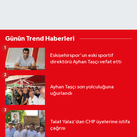
Günün Trend Haberleri
1
Eskişehirspor'un eski sportif
direktörü Ayhan Taşçı vefat etti
2
Ayhan Taşçı son yolculuğuna
uğurlandı
3
Talat Yalaz’dan CHP üyelerine istifa
çağrısı