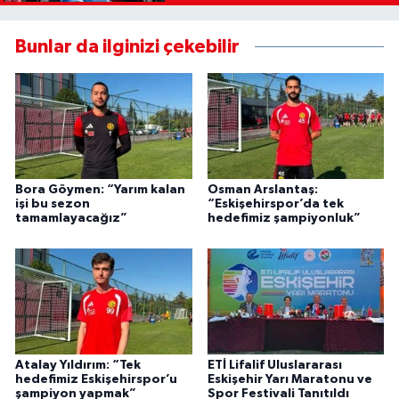
Bunlar da ilginizi çekebilir
Bora Göymen: “Yarım kalan
Osman Arslantaş:
işi bu sezon
“Eskişehirspor’da tek
tamamlayacağız”
hedefimiz şampiyonluk”
Atalay Yıldırım: “Tek
ETİ Lifalif Uluslararası
hedefimiz Eskişehirspor’u
Eskişehir Yarı Maratonu ve
şampiyon yapmak”
Spor Festivali Tanıtıldı