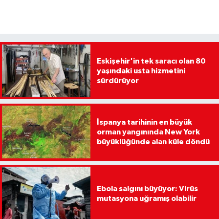
Eskişehir'in tek saracı olan 80
yaşındaki usta hizmetini
sürdürüyor
İspanya tarihinin en büyük
orman yangınında New York
büyüklüğünde alan küle döndü
Ebola salgını büyüyor: Virüs
mutasyona uğramış olabilir