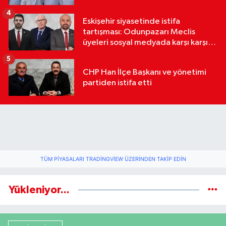
4
Eskişehir siyasetinde istifa
tartışması: Odunpazarı Meclis
üyeleri sosyal medyada karşı karşıya
geldi
5
CHP Han İlçe Başkanı ve yönetimi
partiden istifa etti
TÜM PIYASALARI TRADINGVIEW ÜZERINDEN TAKIP EDIN
Yükleniyor...