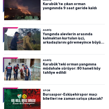
ASAYİŞ
Karabük'te çıkan orman
yangınında 9 saat geride kaldı
ASAYİŞ
Yangında alevlerin arasında
kalmaktan kurtulan işçi,
arkadaşlarını göremeyince büyük
panik yaşadı
ASAYİŞ
Karabük'teki orman yangınına
müdahale sürüyor: 80 haneli köy
tahliye edildi
SPOR
Bursaspor-Eskişehirspor maçı
biletleri ne zaman satışa çıkacak?