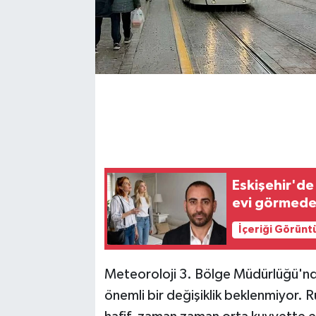
Eskişehir'de 
evi görmed
İçeriği Görünt
Meteoroloji 3. Bölge Müdürlüğü'nden
önemli bir değişiklik beklenmiyor. 