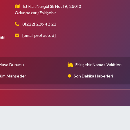
İstiklal, Nurgül Sk No: 19, 26010
Odunpazarı/Eskişehir
0(222) 226 42 22
[email protected]
ilir
Hava Durumu
Eskişehir Namaz Vakitleri
üm Manşetler
Son Dakika Haberleri