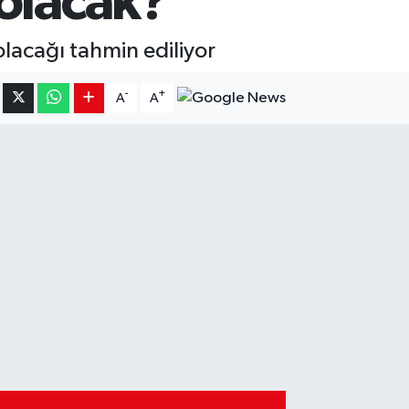
 olacak?
lacağı tahmin ediliyor
-
+
A
A