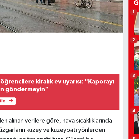
G
1
2
3
öğrencilere kiralık ev uyarısı: "Kaporayı
en göndermeyin"
üle
4
 alınan verilere göre, hava sıcaklıklarında
Rüzgarların kuzey ve kuzeybatı yönlerden