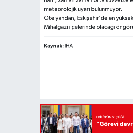
hafif, zaman zaman orta kuvvette es
meteorolojik uyarı bulunmuyor.
Öte yandan, Eskişehir'de en yüksek 
Mihalgazi ilçelerinde olacağı öngör
Kaynak:
İHA
EDITÖRÜN SEÇTIĞI
"Görevi devr