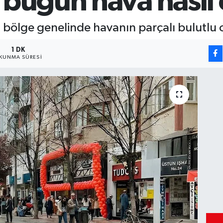
 bugün hava nasıl
 bölge genelinde havanın parçalı bulutlu o
1 DK
KUNMA SÜRESI