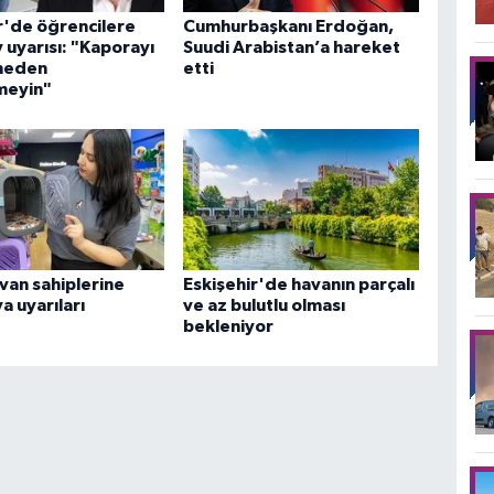
r'de öğrencilere
Cumhurbaşkanı Erdoğan,
v uyarısı: "Kaporayı
Suudi Arabistan’a hareket
meden
etti
meyin"
yvan sahiplerine
Eskişehir'de havanın parçalı
a uyarıları
ve az bulutlu olması
bekleniyor