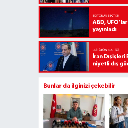
EDITÖRÜN SEÇTIĞI
ABD, UFO'lar
yayınladı
EDITÖRÜN SEÇTIĞI
İran Dışişler
niyetli dış gü
Bunlar da ilginizi çekebilir