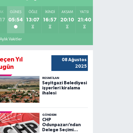
AK
GÜNEŞ
ÖĞLE
İKINDI
AKŞAM
YATSI
17
05:54
13:07
16:57
20:10
21:40
Aylık Vakitler
eçen Yıl
08 Ağustos
ugün
2025
RESMİ İLAN
Seyitgazi Belediyesi
işyerleri kiralama
ihalesi
GÜNDEM
CHP
Odunpazarı’ndan
Delege Seçimi