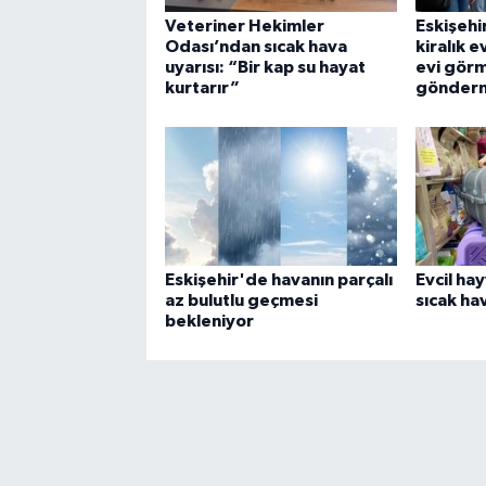
Veteriner Hekimler
Eskişehi
Odası’ndan sıcak hava
kiralık e
uyarısı: “Bir kap su hayat
evi gör
kurtarır”
gönder
Eskişehir'de havanın parçalı
Evcil ha
az bulutlu geçmesi
sıcak hav
bekleniyor