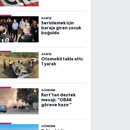
Duyurusu
ASAYİŞ
Serinlemek için
baraja giren çocuk
boğuldu
ASAYİŞ
Otomobil takla attı:
1 yaralı
GÜNDEM
Kurt’tan destek
mesajı: “OBAK
göreve hazır”
GÜNDEM