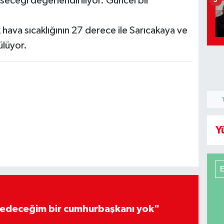
eceği değerlendiriliyor. Güncel bir
5
hava sıcaklığının 27 derece ile Sarıcakaya ve
ülüyor.
Y
edeceğim bir cumhurbaşkanı yok"