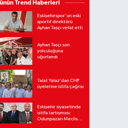
ünün Trend Haberleri
Eskişehirspor'un eski
sportif direktörü
Ayhan Taşçı vefat etti
Ayhan Taşçı son
yolculuğuna
uğurlandı
Talat Yalaz’dan CHP
üyelerine istifa çağrısı
Eskişehir siyasetinde
istifa tartışması:
Odunpazarı Meclis
üyeleri sosyal