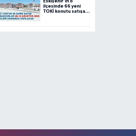
Eskişehir’in o
ilçesinde 66 yeni
TOKİ konutu satışa
sunuluyor…