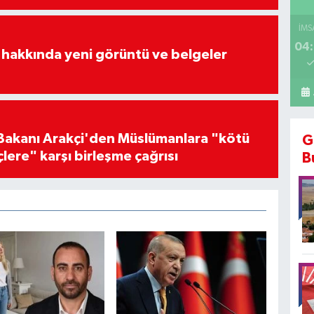
İMS
04:
 hakkında yeni görüntü ve belgeler
i Bakanı Arakçi'den Müslümanlara "kötü
G
çlere" karşı birleşme çağrısı
B