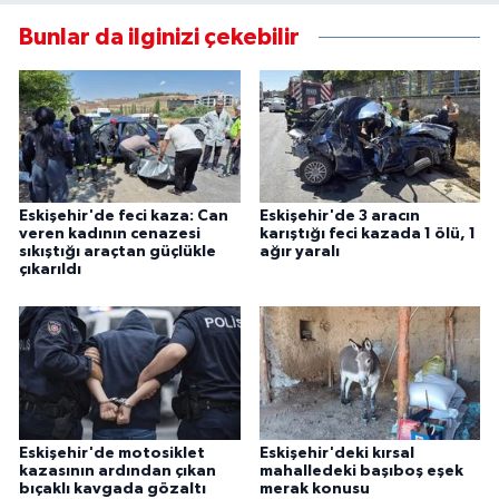
Bunlar da ilginizi çekebilir
Eskişehir'de feci kaza: Can
Eskişehir'de 3 aracın
veren kadının cenazesi
karıştığı feci kazada 1 ölü, 1
sıkıştığı araçtan güçlükle
ağır yaralı
çıkarıldı
Eskişehir'de motosiklet
Eskişehir'deki kırsal
kazasının ardından çıkan
mahalledeki başıboş eşek
bıçaklı kavgada gözaltı
merak konusu