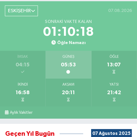
ESKİŞEHİR
07.08.2026
SONRAKI VAKTE KALAN
01:10:18
Öğle Namazı
İMSAK
GÜNEŞ
ÖĞLE
04:15
05:53
13:07
İKINDI
AKŞAM
YATSI
16:58
20:11
21:42
Aylık Vakitler
Geçen Yıl Bugün
07 Ağustos 2025