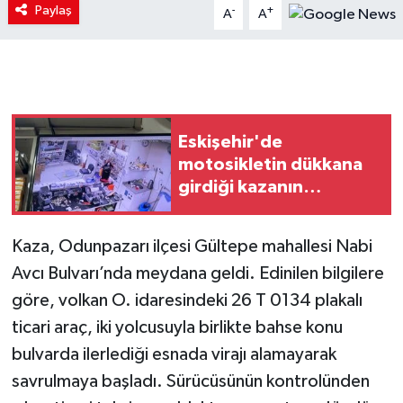
Paylaş
-
+
A
A
Eskişehir'de
motosikletin dükkana
girdiği kazanın
görüntüleri ortaya çıktı
Kaza, Odunpazarı ilçesi Gültepe mahallesi Nabi
Avcı Bulvarı’nda meydana geldi. Edinilen bilgilere
göre, volkan O. idaresindeki 26 T 0134 plakalı
ticari araç, iki yolcusuyla birlikte bahse konu
bulvarda ilerlediği esnada virajı alamayarak
savrulmaya başladı. Sürücüsünün kontrolünden