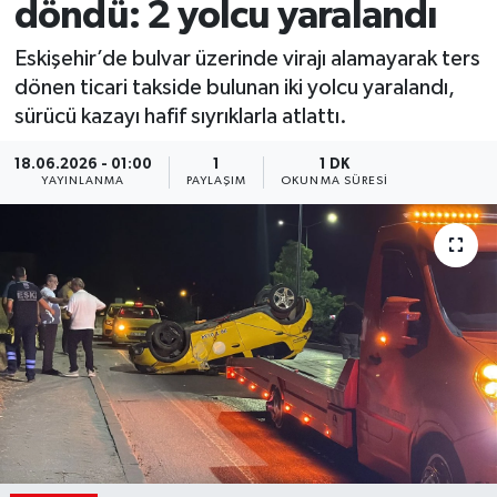
döndü: 2 yolcu yaralandı
Eskişehir’de bulvar üzerinde virajı alamayarak ters
dönen ticari takside bulunan iki yolcu yaralandı,
sürücü kazayı hafif sıyrıklarla atlattı.
18.06.2026 - 01:00
1
1 DK
YAYINLANMA
PAYLAŞIM
OKUNMA SÜRESI