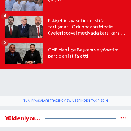
çağrısı
4
Eskişehir siyasetinde istifa
tartışması: Odunpazarı Meclis
üyeleri sosyal medyada karşı karşıya
geldi
5
CHP Han İlçe Başkanı ve yönetimi
partiden istifa etti
TÜM PIYASALARI TRADINGVIEW ÜZERINDEN TAKIP EDIN
Yükleniyor...