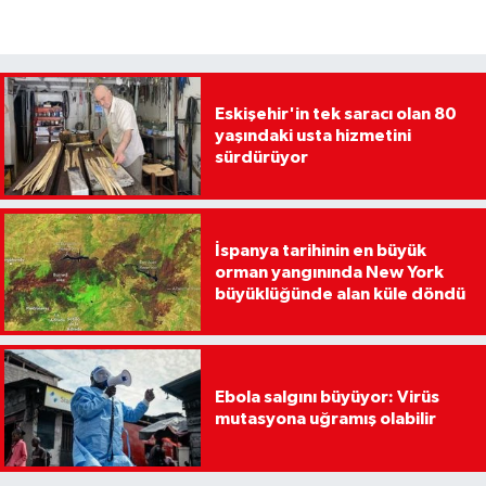
Eskişehir'in tek saracı olan 80
yaşındaki usta hizmetini
sürdürüyor
İspanya tarihinin en büyük
orman yangınında New York
büyüklüğünde alan küle döndü
Ebola salgını büyüyor: Virüs
mutasyona uğramış olabilir