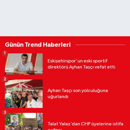
Günün Trend Haberleri
1
Eskişehirspor'un eski sportif
direktörü Ayhan Taşçı vefat etti
2
Ayhan Taşçı son yolculuğuna
uğurlandı
3
Talat Yalaz’dan CHP üyelerine istifa