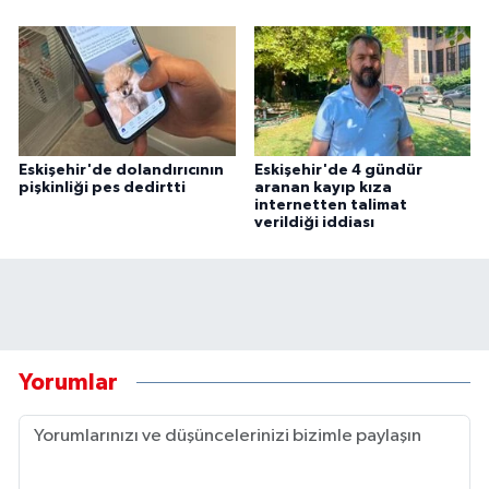
Eskişehir'de dolandırıcının
Eskişehir'de 4 gündür
pişkinliği pes dedirtti
aranan kayıp kıza
internetten talimat
verildiği iddiası
Yorumlar