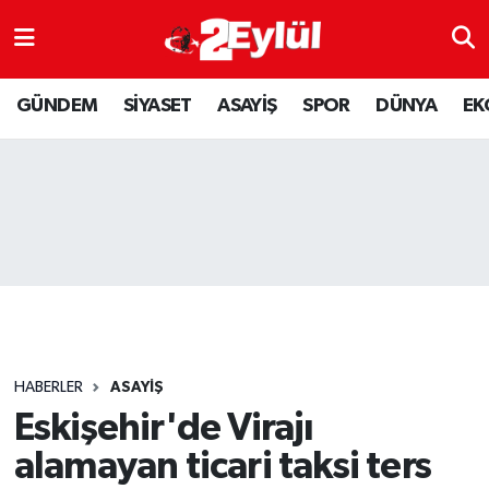
ASAYİŞ
Nöbetçi Eczaneler
GÜNDEM
SİYASET
ASAYİŞ
SPOR
DÜNYA
EK
DÜNYA
Hava Durumu
EKONOMİ
Eskişehir Namaz Vakitleri
GÜNDEM
Trafik Durumu
RESMİ İLAN
Puan Durumu ve Fikstür
SİYASET
Tüm Manşetler
HABERLER
ASAYİŞ
SPOR
Son Dakika Haberleri
Eskişehir'de Virajı
alamayan ticari taksi ters
YAŞAM
Haber Arşivi