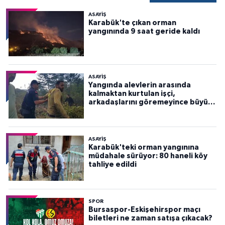
ASAYİŞ
Karabük'te çıkan orman
yangınında 9 saat geride kaldı
ASAYİŞ
Yangında alevlerin arasında
kalmaktan kurtulan işçi,
arkadaşlarını göremeyince büyük
panik yaşadı
ASAYİŞ
Karabük'teki orman yangınına
müdahale sürüyor: 80 haneli köy
tahliye edildi
SPOR
Bursaspor-Eskişehirspor maçı
biletleri ne zaman satışa çıkacak?