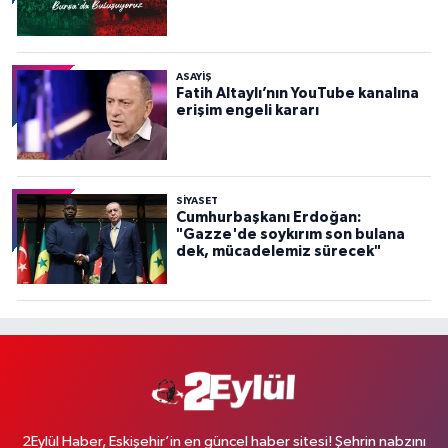
ASAYİŞ
Fatih Altaylı’nın YouTube kanalına
erişim engeli kararı
SİYASET
Cumhurbaşkanı Erdoğan:
"Gazze'de soykırım son bulana
dek, mücadelemiz sürecek"
2Eylül Haber, Eskişehir’in en güncel haber sitesi! Şehrin nabzını