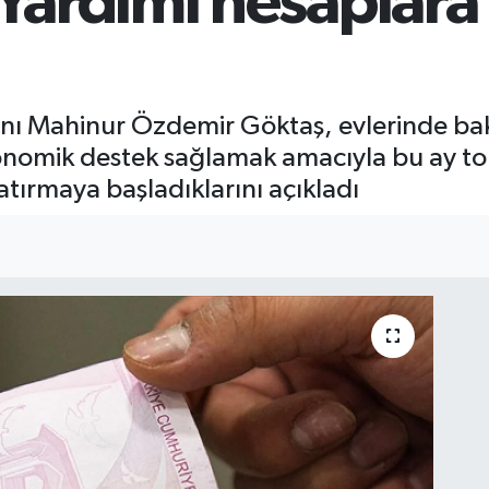
ardımı hesaplara 
anı Mahinur Özdemir Göktaş, evlerinde ba
konomik destek sağlamak amacıyla bu ay to
tırmaya başladıklarını açıkladı