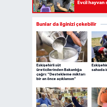
Evcil hayvan 
Bunlar da ilginizi çekebilir
Eskişehirli süt
Eskişehi
üreticilerinden Bakanlığa
sahada i
çağrı: "Destekleme miktarı
bir an önce açıklansın"