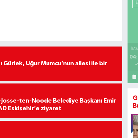
İMS
04:
 Gürlek, Uğur Mumcu’nun ailesi ile bir
G
t-Josse-ten-Noode Belediye Başkanı Emir
B
D Eskişehir’e ziyaret