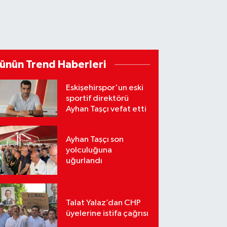
ünün Trend Haberleri
Eskişehirspor'un eski
sportif direktörü
Ayhan Taşçı vefat etti
Ayhan Taşçı son
yolculuğuna
uğurlandı
Talat Yalaz’dan CHP
üyelerine istifa çağrısı