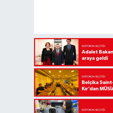
EDITÖRÜN SEÇTIĞI
Adalet Bakanı
araya geldi
EDITÖRÜN SEÇTIĞI
Belçika Sain
Kır’dan MÜSİA
EDITÖRÜN SEÇTIĞI