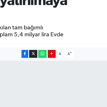
yatırılmaya
kılan tam bağımlı
plam 5,4 milyar lira Evde
-
+
A
A