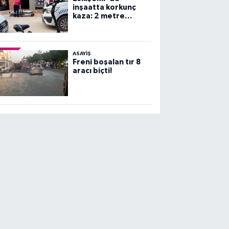
inşaatta korkunç
kaza: 2 metre
yüksekten beton
zemine çakıldı!
ASAYİŞ
Freni boşalan tır 8
aracı biçti!