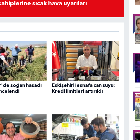
sahiplerine sıcak hava uyarıları
r'de soğan hasadı
Eskişehirli esnafa can suyu:
ncelendi
Kredi limitleri artırıldı