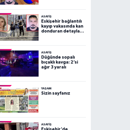
vakası!
ASAYİŞ
Eskişehir bağlantılı
kayıp vakasında kan
donduran detaylar
ortaya çıktı!
ASAYİŞ
Düğünde sopalı
bıçaklı kavga: 2’si
ağır 3 yaralı
YAŞAM
Sizin sayfanız
ASAYİŞ
Eskişehir'de