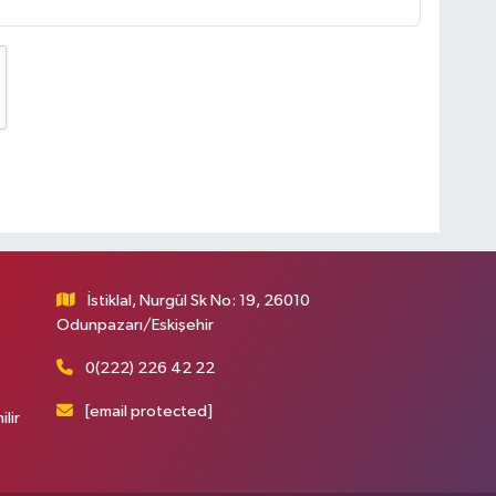
İstiklal, Nurgül Sk No: 19, 26010
Odunpazarı/Eskişehir
0(222) 226 42 22
[email protected]
ilir