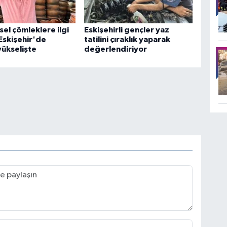
el çömleklere ilgi
Eskişehirli gençler yaz
 Eskişehir'de
tatilini çıraklık yaparak
yükselişte
değerlendiriyor