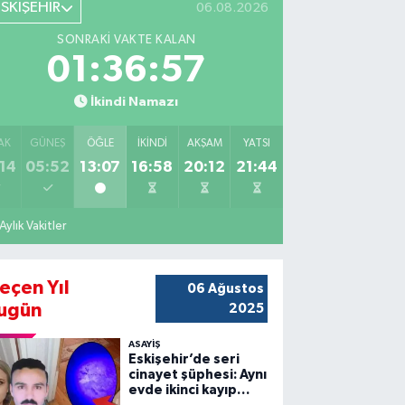
ESKİŞEHİR
06.08.2026
SONRAKI VAKTE KALAN
01:36:55
İkindi Namazı
AK
GÜNEŞ
ÖĞLE
İKINDI
AKŞAM
YATSI
14
05:52
13:07
16:58
20:12
21:44
Aylık Vakitler
eçen Yıl
06 Ağustos
ugün
2025
ASAYİŞ
Eskişehir’de seri
cinayet şüphesi: Aynı
evde ikinci kayıp