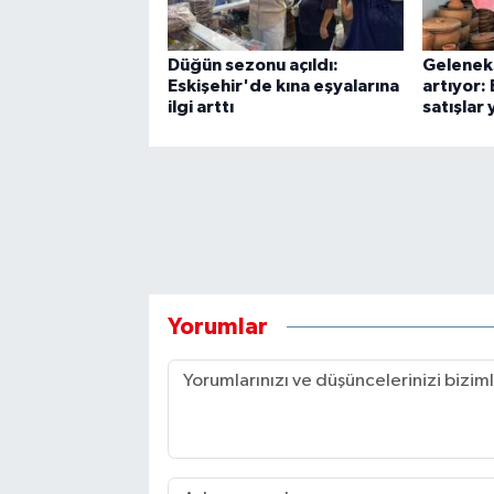
Düğün sezonu açıldı:
Geleneks
Eskişehir'de kına eşyalarına
artıyor:
ilgi arttı
satışlar 
Yorumlar