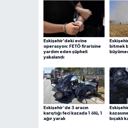
Eskişehir’deki evine
Eskişehi
operasyon: FETÖ firarisine
bitmek b
yardım eden şüpheli
büyümed
yakalandı
Eskişehir'de 3 aracın
Eskişehi
karıştığı feci kazada 1 ölü, 1
kazasını
ağır yaralı
bıçaklı 