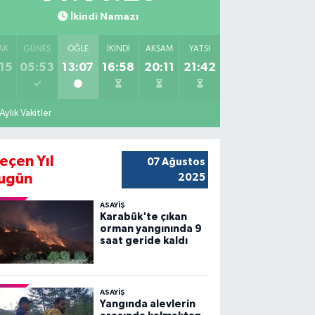
İkindi Namazı
AK
GÜNEŞ
ÖĞLE
İKINDI
AKŞAM
YATSI
15
05:53
13:07
16:58
20:11
21:42
Aylık Vakitler
eçen Yıl
07 Ağustos
ugün
2025
ASAYİŞ
Karabük'te çıkan
orman yangınında 9
saat geride kaldı
ASAYİŞ
Yangında alevlerin