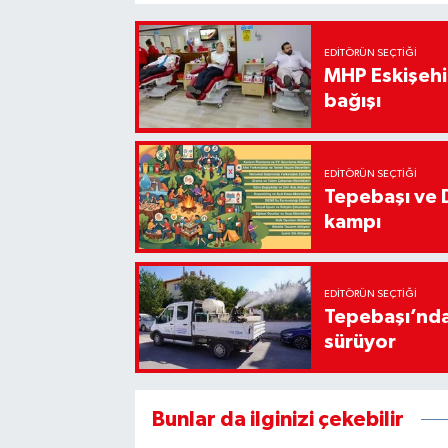
EDITÖRÜN SEÇTIĞI
MHP Eskişehir
bağışı
EDITÖRÜN SEÇTIĞI
Tepebaşı ve 
kampı
EDITÖRÜN SEÇTIĞI
Tepebaşı’nda
sürüyor
Bunlar da ilginizi çekebilir