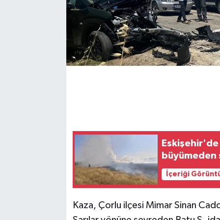
Eskişehir'de
büyümeden 
İçeriği Görünt
Kaza, Çorlu ilçesi Mimar Sinan Cadd
Sarılar yönüne seyreden Batu S. id