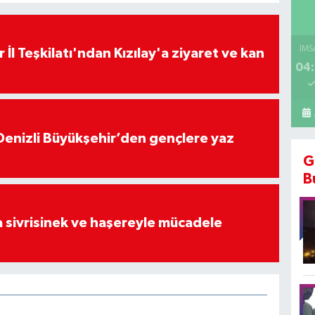
İMS
 İl Teşkilatı'ndan Kızılay'a ziyaret ve kan
04:
Denizli Büyükşehir’den gençlere yaz
G
B
 sivrisinek ve haşereyle mücadele