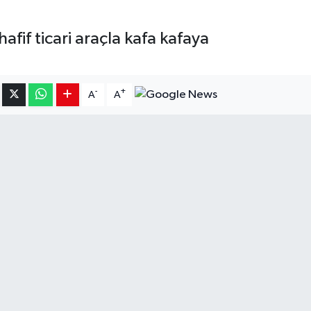
fif ticari araçla kafa kafaya
-
+
A
A