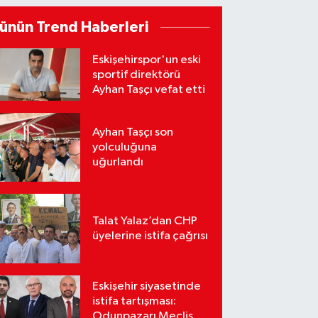
ünün Trend Haberleri
Eskişehirspor'un eski
sportif direktörü
Ayhan Taşçı vefat etti
Ayhan Taşçı son
yolculuğuna
uğurlandı
Talat Yalaz’dan CHP
üyelerine istifa çağrısı
Eskişehir siyasetinde
istifa tartışması:
Odunpazarı Meclis