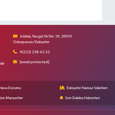
İstiklal, Nurgül Sk No: 19, 26010
Odunpazarı/Eskişehir
0(222) 226 42 22
[email protected]
ilir
Hava Durumu
Eskişehir Namaz Vakitleri
üm Manşetler
Son Dakika Haberleri