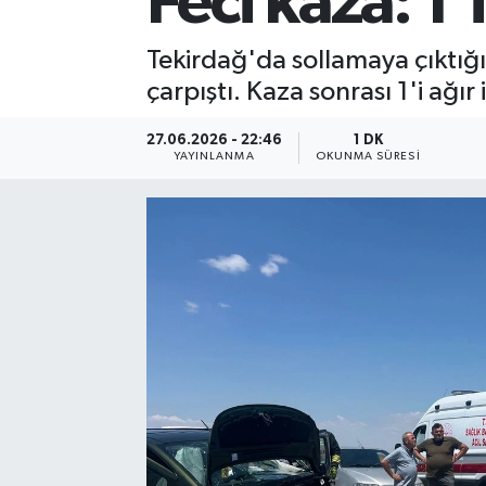
Feci kaza: 1'i
Tekirdağ'da sollamaya çıktığı 
çarpıştı. Kaza sonrası 1'i ağır i
27.06.2026 - 22:46
1 DK
YAYINLANMA
OKUNMA SÜRESI