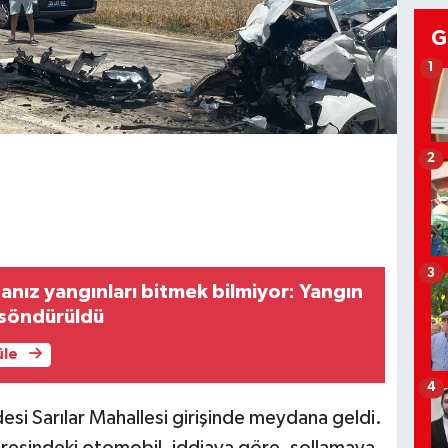
G
1
2
3
 anız yangınları bitmek bilmiyor: Yangın
söndürüldü
üle
4
esi Sarılar Mahallesi girişinde meydana geldi.
aresindeki otomobil, iddiaya göre, sollamaya