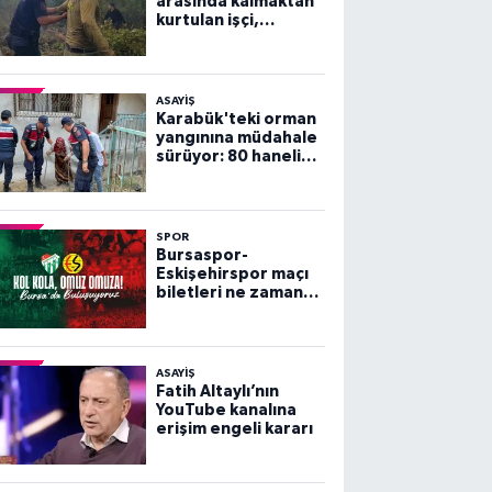
arasında kalmaktan
kurtulan işçi,
arkadaşlarını
göremeyince büyük
panik yaşadı
ASAYİŞ
Karabük'teki orman
yangınına müdahale
sürüyor: 80 haneli
köy tahliye edildi
SPOR
Bursaspor-
Eskişehirspor maçı
biletleri ne zaman
satışa çıkacak?
ASAYİŞ
Fatih Altaylı’nın
YouTube kanalına
erişim engeli kararı