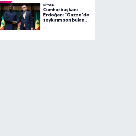
SİYASET
Cumhurbaşkanı
Erdoğan: "Gazze'de
soykırım son bulana
dek, mücadelemiz
sürecek"