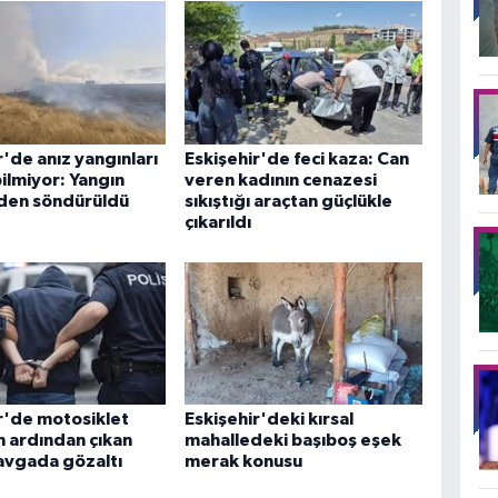
r'de anız yangınları
Eskişehir'de feci kaza: Can
ilmiyor: Yangın
veren kadının cenazesi
en söndürüldü
sıkıştığı araçtan güçlükle
çıkarıldı
r'de motosiklet
Eskişehir'deki kırsal
n ardından çıkan
mahalledeki başıboş eşek
kavgada gözaltı
merak konusu