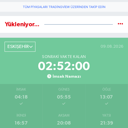
TÜM PIYASALARI TRADINGVIEW ÜZERINDEN TAKIP EDIN
Yükleniyor...
ESKİŞEHİR
09.08.2026
SONRAKI VAKTE KALAN
02:51:59
İmsak Namazı
İMSAK
GÜNEŞ
ÖĞLE
04:18
05:55
13:07
İKINDI
AKŞAM
YATSI
16:57
20:08
21:39