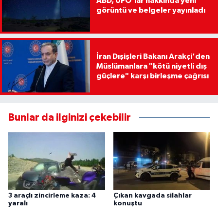
ABD, UFO'lar hakkında yeni
görüntü ve belgeler yayınladı
İran Dışişleri Bakanı Arakçi'den
Müslümanlara "kötü niyetli dış
güçlere" karşı birleşme çağrısı
Bunlar da ilginizi çekebilir
3 araçlı zincirleme kaza: 4
Çıkan kavgada silahlar
yaralı
konuştu