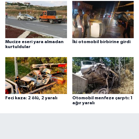
Mucize eseri yara almadan
İki otomobil birbirine girdi
kurtuldular
Feci kaza: 2 ölü, 2 yaralı
Otomobil menfeze çarptı: 1
ağır yaralı