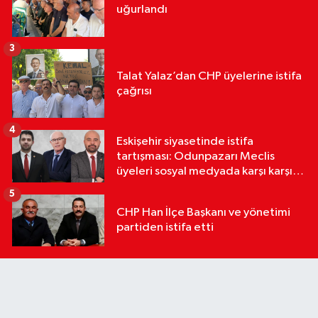
uğurlandı
3
Talat Yalaz’dan CHP üyelerine istifa
çağrısı
4
Eskişehir siyasetinde istifa
tartışması: Odunpazarı Meclis
üyeleri sosyal medyada karşı karşıya
geldi
5
CHP Han İlçe Başkanı ve yönetimi
partiden istifa etti