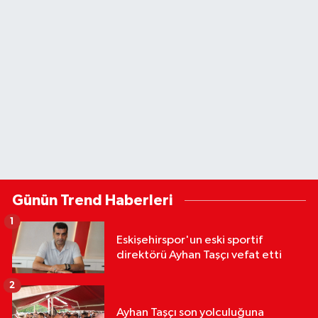
Günün Trend Haberleri
1
Eskişehirspor'un eski sportif
direktörü Ayhan Taşçı vefat etti
2
Ayhan Taşçı son yolculuğuna