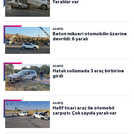
Yaralılar var
ASAYİŞ
Beton mikseri otomobilin üzerine
devrildi: 6 yaralı
ASAYİŞ
Hatalı sollamada 3 araç birbirine
girdi
ASAYİŞ
Hafif ticari araç ile otomobil
çarpıştı: Çok sayıda yaralı var