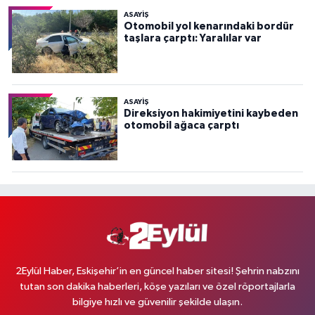
ASAYİŞ
Otomobil yol kenarındaki bordür
taşlara çarptı: Yaralılar var
ASAYİŞ
Direksiyon hakimiyetini kaybeden
otomobil ağaca çarptı
2Eylül Haber, Eskişehir’in en güncel haber sitesi! Şehrin nabzını
tutan son dakika haberleri, köşe yazıları ve özel röportajlarla
bilgiye hızlı ve güvenilir şekilde ulaşın.