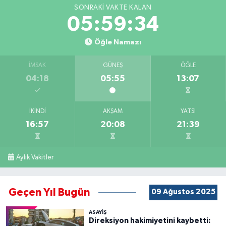
SONRAKI VAKTE KALAN
05:59:33
Öğle Namazı
İMSAK
GÜNEŞ
ÖĞLE
04:18
05:55
13:07
İKINDI
AKŞAM
YATSI
16:57
20:08
21:39
Aylık Vakitler
Geçen Yıl Bugün
09 Ağustos 2025
ASAYİŞ
Direksiyon hakimiyetini kaybetti: