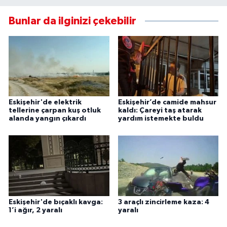
Bunlar da ilginizi çekebilir
Eskişehir'de elektrik
Eskişehir’de camide mahsur
tellerine çarpan kuş otluk
kaldı: Çareyi taş atarak
alanda yangın çıkardı
yardım istemekte buldu
Eskişehir'de bıçaklı kavga:
3 araçlı zincirleme kaza: 4
1’i ağır, 2 yaralı
yaralı