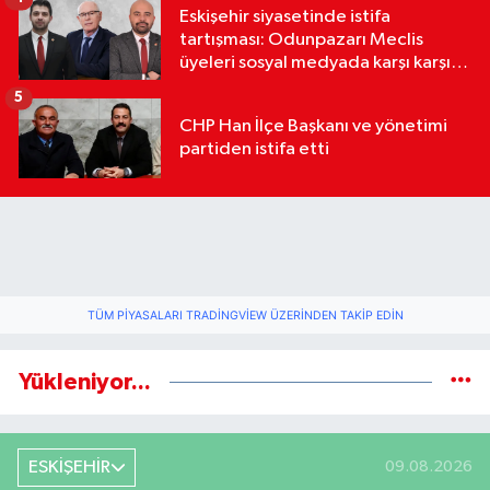
Eskişehir siyasetinde istifa
tartışması: Odunpazarı Meclis
üyeleri sosyal medyada karşı karşıya
geldi
5
CHP Han İlçe Başkanı ve yönetimi
partiden istifa etti
TÜM PIYASALARI TRADINGVIEW ÜZERINDEN TAKIP EDIN
Yükleniyor...
ESKİŞEHİR
09.08.2026