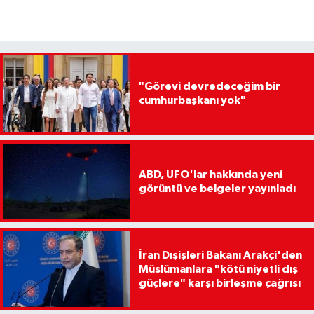
"Görevi devredeceğim bir
cumhurbaşkanı yok"
ABD, UFO'lar hakkında yeni
görüntü ve belgeler yayınladı
İran Dışişleri Bakanı Arakçi'den
Müslümanlara "kötü niyetli dış
güçlere" karşı birleşme çağrısı