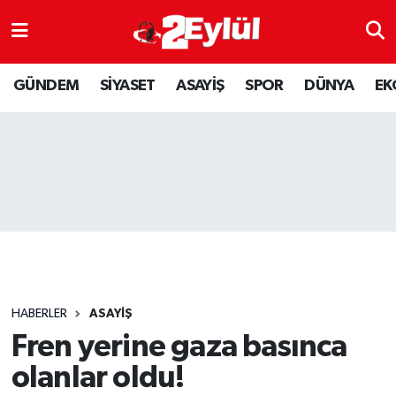
ASAYİŞ
Nöbetçi Eczaneler
GÜNDEM
SİYASET
ASAYİŞ
SPOR
DÜNYA
EK
DÜNYA
Hava Durumu
EKONOMİ
Eskişehir Namaz Vakitleri
GÜNDEM
Trafik Durumu
RESMİ İLAN
Puan Durumu ve Fikstür
SİYASET
Tüm Manşetler
HABERLER
ASAYİŞ
SPOR
Son Dakika Haberleri
Fren yerine gaza basınca
olanlar oldu!
YAŞAM
Haber Arşivi