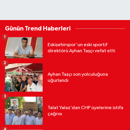
Günün Trend Haberleri
1
Eskişehirspor'un eski sportif
direktörü Ayhan Taşçı vefat etti
2
Ayhan Taşçı son yolculuğuna
uğurlandı
3
Talat Yalaz’dan CHP üyelerine istifa
çağrısı
4