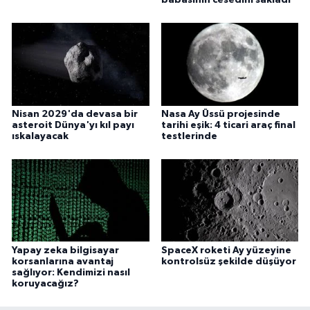
Nisan 2029'da devasa bir
Nasa Ay Üssü projesinde
asteroit Dünya'yı kıl payı
tarihi eşik: 4 ticari araç final
ıskalayacak
testlerinde
Yapay zeka bilgisayar
SpaceX roketi Ay yüzeyine
korsanlarına avantaj
kontrolsüz şekilde düşüyor
sağlıyor: Kendimizi nasıl
koruyacağız?