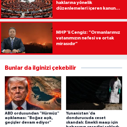
haklarına yönelik
düzenlemeleri içeren kanun
teklifi, Milli Savunma
Komisyonunda
MHP'li Cengiz: "Ormanlarımız
vatanımızın nefesi ve ortak
mirasıdır"
Bunlar da ilginizi çekebilir
ABD ordusundan "Hürmüz"
Yunanistan'da
açıklaması: "Boğaz açık,
dondurucuda ceset
geçişler devam ediyor"
skandalı: Emekli maaşı için
babasının cesedini sakladı