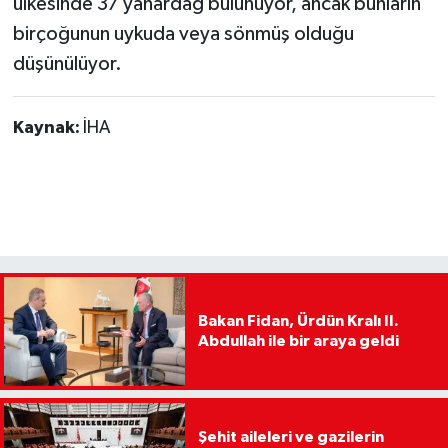
ülkesinde 37 yanardağ bulunuyor, ancak bunların
birçoğunun uykuda veya sönmüş olduğu
düşünülüyor.
Kaynak:
İHA
Bakan Fidan, Ürdün Kralı II.
Abdullah ile bir araya geldi
Şehit aileleri ve gazilerin