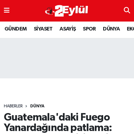
ASAYİŞ
Nöbetçi Eczaneler
GÜNDEM
SİYASET
ASAYİŞ
SPOR
DÜNYA
EK
DÜNYA
Hava Durumu
EKONOMİ
Eskişehir Namaz Vakitleri
GÜNDEM
Trafik Durumu
RESMİ İLAN
Puan Durumu ve Fikstür
SİYASET
Tüm Manşetler
HABERLER
DÜNYA
SPOR
Son Dakika Haberleri
Guatemala'daki Fuego
Yanardağında patlama:
YAŞAM
Haber Arşivi