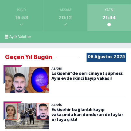
İKINDI
AKŞAM
YATSI
16:58
20:12
21:44
Aylık Vakitler
Geçen Yıl Bugün
06 Ağustos 2025
ASAYİŞ
Eskişehir’de seri cinayet şüphesi:
Aynı evde ikinci kayıp vakası!
ASAYİŞ
Eskişehir bağlantılı kayıp
vakasında kan donduran detaylar
ortaya çıktı!