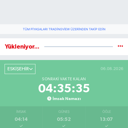
TÜM PIYASALARI TRADINGVIEW ÜZERINDEN TAKIP EDIN
Yükleniyor...
ESKİŞEHİR
06.08.2026
SONRAKI VAKTE KALAN
04:35:34
İmsak Namazı
İMSAK
GÜNEŞ
ÖĞLE
04:14
05:52
13:07