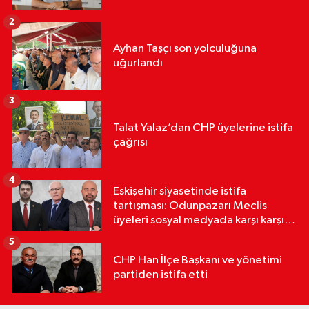
2
Ayhan Taşçı son yolculuğuna
uğurlandı
3
Talat Yalaz’dan CHP üyelerine istifa
çağrısı
4
Eskişehir siyasetinde istifa
tartışması: Odunpazarı Meclis
üyeleri sosyal medyada karşı karşıya
geldi
5
CHP Han İlçe Başkanı ve yönetimi
partiden istifa etti