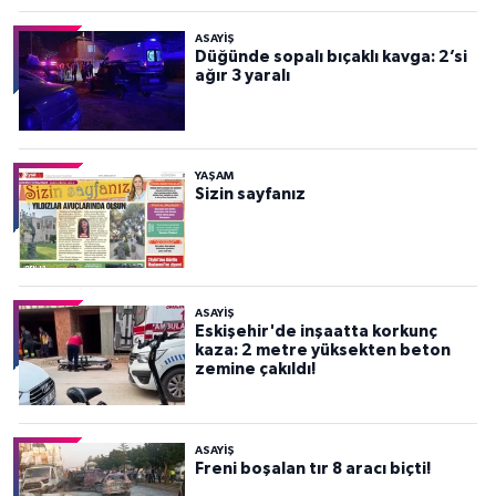
ASAYİŞ
Düğünde sopalı bıçaklı kavga: 2’si
ağır 3 yaralı
YAŞAM
Sizin sayfanız
ASAYİŞ
Eskişehir'de inşaatta korkunç
kaza: 2 metre yüksekten beton
zemine çakıldı!
ASAYİŞ
Freni boşalan tır 8 aracı biçti!