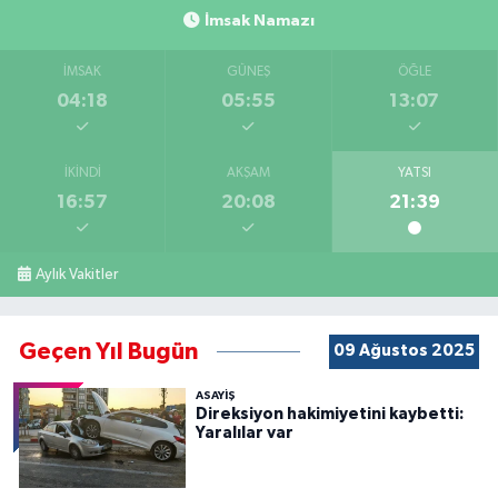
İmsak Namazı
İMSAK
GÜNEŞ
ÖĞLE
04:18
05:55
13:07
İKINDI
AKŞAM
YATSI
16:57
20:08
21:39
Aylık Vakitler
Geçen Yıl Bugün
09 Ağustos 2025
ASAYİŞ
Direksiyon hakimiyetini kaybetti:
Yaralılar var