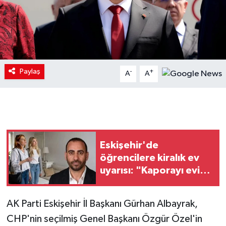
Paylaş
-
+
A
A
Eskişehir'de
öğrencilere kiralık ev
uyarısı: "Kaporayı evi
görmeden
göndermeyin"
AK Parti Eskişehir İl Başkanı Gürhan Albayrak,
CHP'nin seçilmiş Genel Başkanı Özgür Özel'in