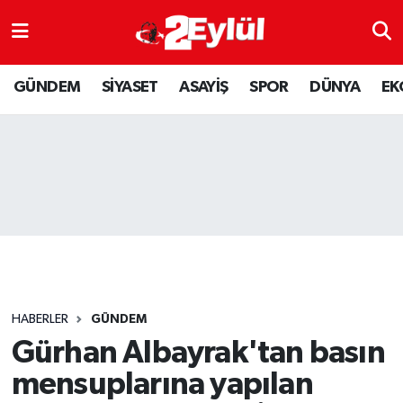
ASAYİŞ
Nöbetçi Eczaneler
GÜNDEM
SİYASET
ASAYİŞ
SPOR
DÜNYA
EK
DÜNYA
Hava Durumu
EKONOMİ
Eskişehir Namaz Vakitleri
GÜNDEM
Trafik Durumu
RESMİ İLAN
Puan Durumu ve Fikstür
SİYASET
Tüm Manşetler
HABERLER
GÜNDEM
SPOR
Son Dakika Haberleri
Gürhan Albayrak'tan basın
mensuplarına yapılan
YAŞAM
Haber Arşivi