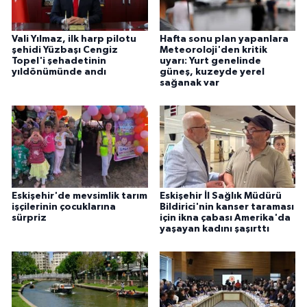
Vali Yılmaz, ilk harp pilotu
Hafta sonu plan yapanlara
şehidi Yüzbaşı Cengiz
Meteoroloji'den kritik
Topel'i şehadetinin
uyarı: Yurt genelinde
yıldönümünde andı
güneş, kuzeyde yerel
sağanak var
Eskişehir'de mevsimlik tarım
Eskişehir İl Sağlık Müdürü
işçilerinin çocuklarına
Bildirici'nin kanser taraması
sürpriz
için ikna çabası Amerika'da
yaşayan kadını şaşırttı