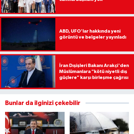
ABD, UFO'lar hakkında yeni
görüntü ve belgeler yayınladı
İran Dışişleri Bakanı Arakçi'den
Müslümanlara "kötü niyetli dış
güçlere" karşı birleşme çağrısı
Bunlar da ilginizi çekebilir