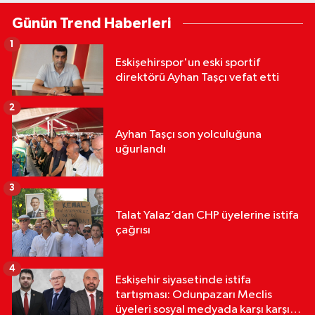
Günün Trend Haberleri
1
Eskişehirspor'un eski sportif
direktörü Ayhan Taşçı vefat etti
2
Ayhan Taşçı son yolculuğuna
uğurlandı
3
Talat Yalaz’dan CHP üyelerine istifa
çağrısı
4
Eskişehir siyasetinde istifa
tartışması: Odunpazarı Meclis
üyeleri sosyal medyada karşı karşıya