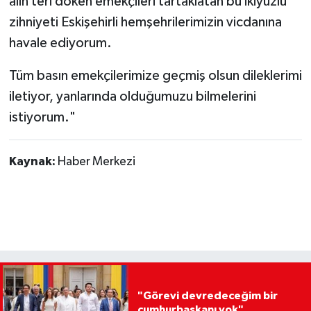
alın teri döken emekçileri tartaklatan bu ikiyüzlü
zihniyeti Eskişehirli hemşehrilerimizin vicdanına
havale ediyorum.
Tüm basın emekçilerimize geçmiş olsun dileklerimi
iletiyor, yanlarında olduğumuzu bilmelerini
istiyorum."
Kaynak:
Haber Merkezi
"Görevi devredeceğim bir
cumhurbaşkanı yok"