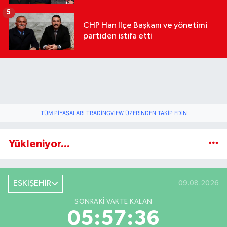
geldi
5
CHP Han İlçe Başkanı ve yönetimi
partiden istifa etti
TÜM PIYASALARI TRADINGVIEW ÜZERINDEN TAKIP EDIN
Yükleniyor...
ESKİŞEHİR
09.08.2026
SONRAKI VAKTE KALAN
05:57:35