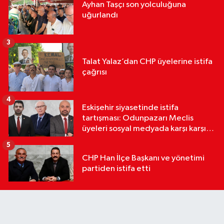
Ayhan Taşçı son yolculuğuna
uğurlandı
3
Talat Yalaz’dan CHP üyelerine istifa
çağrısı
4
Eskişehir siyasetinde istifa
tartışması: Odunpazarı Meclis
üyeleri sosyal medyada karşı karşıya
geldi
5
CHP Han İlçe Başkanı ve yönetimi
partiden istifa etti