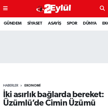
ASAYİŞ
Nöbetçi Eczaneler
GÜNDEM
SİYASET
ASAYİŞ
SPOR
DÜNYA
EK
DÜNYA
Hava Durumu
EKONOMİ
Eskişehir Namaz Vakitleri
GÜNDEM
Trafik Durumu
RESMİ İLAN
Puan Durumu ve Fikstür
SİYASET
Tüm Manşetler
HABERLER
EKONOMİ
SPOR
Son Dakika Haberleri
İki asırlık bağlarda bereket:
Üzümlü’de Cimin Üzümü
YAŞAM
Haber Arşivi