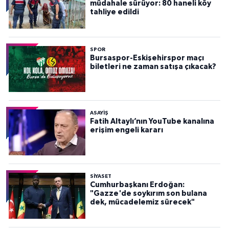
müdahale sürüyor: 80 haneli köy
tahliye edildi
SPOR
Bursaspor-Eskişehirspor maçı
biletleri ne zaman satışa çıkacak?
ASAYİŞ
Fatih Altaylı’nın YouTube kanalına
erişim engeli kararı
SİYASET
Cumhurbaşkanı Erdoğan:
"Gazze'de soykırım son bulana
dek, mücadelemiz sürecek"