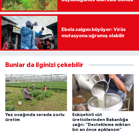
Ebola salgını büyüyor: Virüs
mutasyona uğramış olabilir
Bunlar da ilginizi çekebilir
Yaz sıcağında serada zorlu
Eskişehirli süt
üretim
üreticilerinden Bakanlığa
çağrı: "Destekleme miktarı
bir an önce açıklansın"