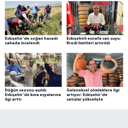
Eskişehir'de soğan hasadı
Eskişehirli esnafa can suyu:
sahada incelendi
Kredi limitleri artırıldı
Düğün sezonu açıldı:
Geleneksel çömleklere ilgi
Eskişehir'de kına eşyalarına
artıyor: Eskişehir'de
ilgi arttı
satışlar yükselişte