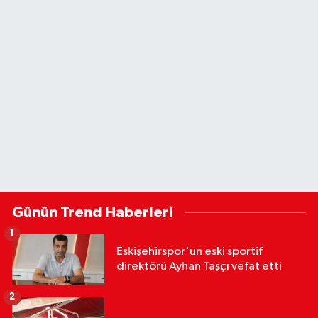
Günün Trend Haberleri
1
Eskişehirspor'un eski sportif
direktörü Ayhan Taşçı vefat etti
2