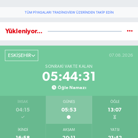
TÜM PIYASALARI TRADINGVIEW ÜZERINDEN TAKIP EDIN
Yükleniyor...
ESKİŞEHİR
07.08.2026
SONRAKI VAKTE KALAN
05:44:30
Öğle Namazı
İMSAK
GÜNEŞ
ÖĞLE
04:15
05:53
13:07
İKINDI
AKŞAM
YATSI
16:58
20:11
21:42