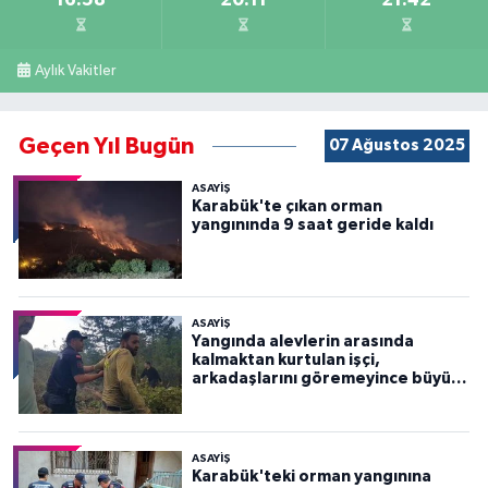
Aylık Vakitler
Geçen Yıl Bugün
07 Ağustos 2025
ASAYİŞ
Karabük'te çıkan orman
yangınında 9 saat geride kaldı
ASAYİŞ
Yangında alevlerin arasında
kalmaktan kurtulan işçi,
arkadaşlarını göremeyince büyük
panik yaşadı
ASAYİŞ
Karabük'teki orman yangınına