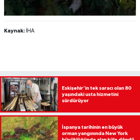
Kaynak:
İHA
Eskişehir'in tek saracı olan 80
yaşındaki usta hizmetini
sürdürüyor
İspanya tarihinin en büyük
orman yangınında New York
büyüklüğünde alan küle döndü