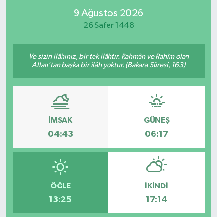
9 Ağustos 2026
26 Safer 1448
Ve sizin ilâhınız, bir tek ilâhtır. Rahmân ve Rahîm olan
Allah'tan başka bir ilâh yoktur. (Bakara Sûresi, 163)
İMSAK
GÜNEŞ
04:43
06:17
ÖĞLE
İKINDI
13:25
17:14