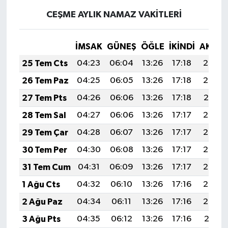
CEŞME AYLIK NAMAZ VAKITLERI
İMSAK
GÜNEŞ
ÖĞLE
İKINDI
AKŞA
25 Tem Cts
04:23
06:04
13:26
17:18
20:39
26 Tem Paz
04:25
06:05
13:26
17:18
20:38
27 Tem Pts
04:26
06:06
13:26
17:18
20:37
28 Tem Sal
04:27
06:06
13:26
17:17
20:36
29 Tem Çar
04:28
06:07
13:26
17:17
20:35
30 Tem Per
04:30
06:08
13:26
17:17
20:34
31 Tem Cum
04:31
06:09
13:26
17:17
20:34
1 Ağu Cts
04:32
06:10
13:26
17:16
20:33
2 Ağu Paz
04:34
06:11
13:26
17:16
20:32
3 Ağu Pts
04:35
06:12
13:26
17:16
20:31