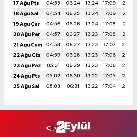
17 Ağu Pts
04:53
06:24
13:24
17:09
20:14
18 Ağu Sal
04:54
06:25
13:24
17:09
20:13
19 Ağu Çar
04:56
06:26
13:24
17:08
20:11
20 Ağu Per
04:57
06:27
13:23
17:08
20:10
21 Ağu Cum
04:58
06:27
13:23
17:07
20:09
22 Ağu Cts
04:59
06:28
13:23
17:06
20:07
23 Ağu Paz
05:01
06:29
13:23
17:06
20:06
24 Ağu Pts
05:02
06:30
13:22
17:05
20:05
25 Ağu Sal
05:03
06:31
13:22
17:04
20:03