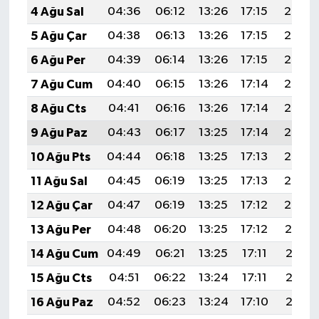
4 Ağu Sal
04:36
06:12
13:26
17:15
20:30
5 Ağu Çar
04:38
06:13
13:26
17:15
20:28
6 Ağu Per
04:39
06:14
13:26
17:15
20:27
7 Ağu Cum
04:40
06:15
13:26
17:14
20:26
8 Ağu Cts
04:41
06:16
13:26
17:14
20:25
9 Ağu Paz
04:43
06:17
13:25
17:14
20:24
10 Ağu Pts
04:44
06:18
13:25
17:13
20:23
11 Ağu Sal
04:45
06:19
13:25
17:13
20:22
12 Ağu Çar
04:47
06:19
13:25
17:12
20:20
13 Ağu Per
04:48
06:20
13:25
17:12
20:19
14 Ağu Cum
04:49
06:21
13:25
17:11
20:18
15 Ağu Cts
04:51
06:22
13:24
17:11
20:17
16 Ağu Paz
04:52
06:23
13:24
17:10
20:15