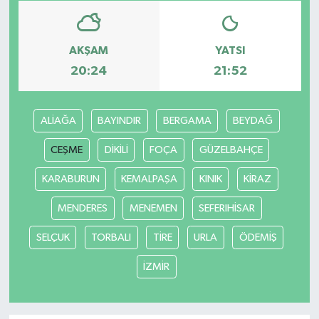
AKŞAM
YATSI
20:24
21:52
ALİAĞA
BAYINDIR
BERGAMA
BEYDAĞ
CEŞME
DİKİLİ
FOÇA
GÜZELBAHÇE
KARABURUN
KEMALPAŞA
KINIK
KİRAZ
MENDERES
MENEMEN
SEFERIHİSAR
SELÇUK
TORBALI
TİRE
URLA
ÖDEMİŞ
İZMİR