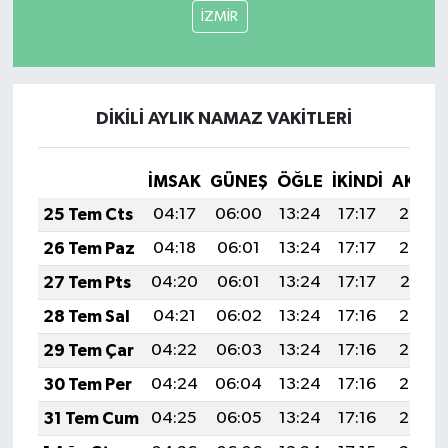
İZMİR
DİKİLİ AYLIK NAMAZ VAKITLERI
İMSAK
GÜNEŞ
ÖĞLE
İKINDI
AKŞA
25 Tem Cts
04:17
06:00
13:24
17:17
20:38
26 Tem Paz
04:18
06:01
13:24
17:17
20:38
27 Tem Pts
04:20
06:01
13:24
17:17
20:37
28 Tem Sal
04:21
06:02
13:24
17:16
20:36
29 Tem Çar
04:22
06:03
13:24
17:16
20:35
30 Tem Per
04:24
06:04
13:24
17:16
20:34
31 Tem Cum
04:25
06:05
13:24
17:16
20:33