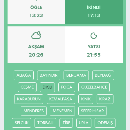
ÖĞLE
İKINDI
13:23
17:13
AKŞAM
YATSI
20:26
21:55
ALİAĞA
BAYINDIR
BERGAMA
BEYDAĞ
CEŞME
DİKİLİ
FOÇA
GÜZELBAHÇE
KARABURUN
KEMALPAŞA
KINIK
KİRAZ
MENDERES
MENEMEN
SEFERIHİSAR
SELÇUK
TORBALI
TİRE
URLA
ÖDEMİŞ