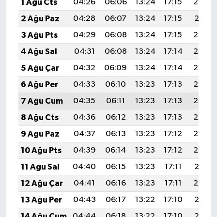
1 Ağu Cts
04:26
06:06
13:24
17:15
20:32
2 Ağu Paz
04:28
06:07
13:24
17:15
20:31
3 Ağu Pts
04:29
06:08
13:24
17:15
20:30
4 Ağu Sal
04:31
06:08
13:24
17:14
20:29
5 Ağu Çar
04:32
06:09
13:24
17:14
20:28
6 Ağu Per
04:33
06:10
13:23
17:13
20:27
7 Ağu Cum
04:35
06:11
13:23
17:13
20:26
8 Ağu Cts
04:36
06:12
13:23
17:13
20:24
9 Ağu Paz
04:37
06:13
13:23
17:12
20:23
10 Ağu Pts
04:39
06:14
13:23
17:12
20:22
11 Ağu Sal
04:40
06:15
13:23
17:11
20:21
12 Ağu Çar
04:41
06:16
13:23
17:11
20:20
13 Ağu Per
04:43
06:17
13:22
17:10
20:18
14 Ağu Cum
04:44
06:18
13:22
17:10
20:17