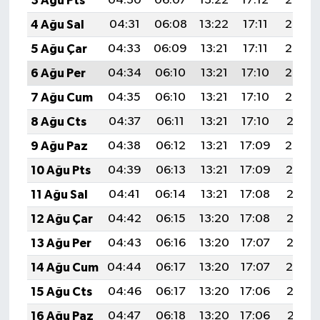
3 Ağu Pts
04:30
06:07
13:22
17:12
20:26
4 Ağu Sal
04:31
06:08
13:22
17:11
20:25
5 Ağu Çar
04:33
06:09
13:21
17:11
20:24
6 Ağu Per
04:34
06:10
13:21
17:10
20:23
7 Ağu Cum
04:35
06:10
13:21
17:10
20:22
8 Ağu Cts
04:37
06:11
13:21
17:10
20:21
9 Ağu Paz
04:38
06:12
13:21
17:09
20:20
10 Ağu Pts
04:39
06:13
13:21
17:09
20:19
11 Ağu Sal
04:41
06:14
13:21
17:08
20:17
12 Ağu Çar
04:42
06:15
13:20
17:08
20:16
13 Ağu Per
04:43
06:16
13:20
17:07
20:15
14 Ağu Cum
04:44
06:17
13:20
17:07
20:14
15 Ağu Cts
04:46
06:17
13:20
17:06
20:12
16 Ağu Paz
04:47
06:18
13:20
17:06
20:11