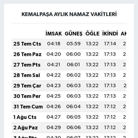
KEMALPAŞA AYLIK NAMAZ VAKITLERI
İMSAK
GÜNEŞ
ÖĞLE
İKINDI
AKŞA
25 Tem Cts
04:18
05:59
13:22
17:14
20:35
26 Tem Paz
04:20
06:00
13:22
17:13
20:34
27 Tem Pts
04:21
06:01
13:22
17:13
20:33
28 Tem Sal
04:22
06:02
13:22
17:13
20:32
29 Tem Çar
04:23
06:03
13:22
17:13
20:31
30 Tem Per
04:25
06:03
13:22
17:13
20:30
31 Tem Cum
04:26
06:04
13:22
17:12
20:29
1 Ağu Cts
04:27
06:05
13:22
17:12
20:28
2 Ağu Paz
04:29
06:06
13:22
17:12
20:27