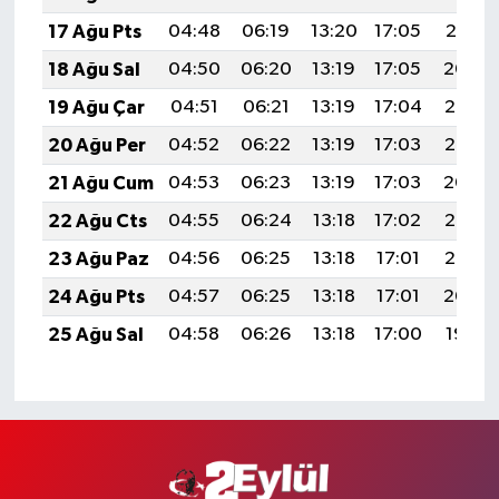
17 Ağu Pts
04:48
06:19
13:20
17:05
20:10
18 Ağu Sal
04:50
06:20
13:19
17:05
20:09
19 Ağu Çar
04:51
06:21
13:19
17:04
20:07
20 Ağu Per
04:52
06:22
13:19
17:03
20:06
21 Ağu Cum
04:53
06:23
13:19
17:03
20:04
22 Ağu Cts
04:55
06:24
13:18
17:02
20:03
23 Ağu Paz
04:56
06:25
13:18
17:01
20:02
24 Ağu Pts
04:57
06:25
13:18
17:01
20:00
25 Ağu Sal
04:58
06:26
13:18
17:00
19:59