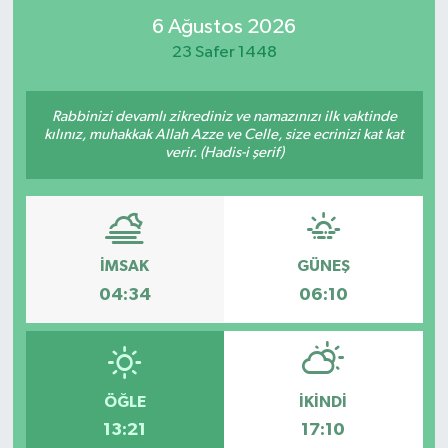
6 Ağustos 2026
23 Safer 1448
Rabbinizi devamlı zikrediniz ve namazınızı ilk vaktinde
kılınız, muhakkak Allah Azze ve Celle, size ecrinizi kat kat
verir. (Hadis-i şerif)
İMSAK
GÜNEŞ
04:34
06:10
ÖĞLE
İKINDI
13:21
17:10