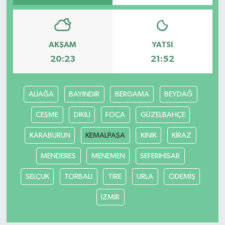
AKŞAM
YATSI
20:23
21:52
ALİAĞA
BAYINDIR
BERGAMA
BEYDAĞ
CEŞME
DİKİLİ
FOÇA
GÜZELBAHÇE
KARABURUN
KEMALPAŞA
KINIK
KİRAZ
MENDERES
MENEMEN
SEFERIHİSAR
SELÇUK
TORBALI
TİRE
URLA
ÖDEMİŞ
İZMİR