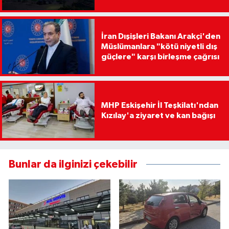
İran Dışişleri Bakanı Arakçi'den
Müslümanlara "kötü niyetli dış
güçlere" karşı birleşme çağrısı
MHP Eskişehir İl Teşkilatı'ndan
Kızılay'a ziyaret ve kan bağışı
Bunlar da ilginizi çekebilir