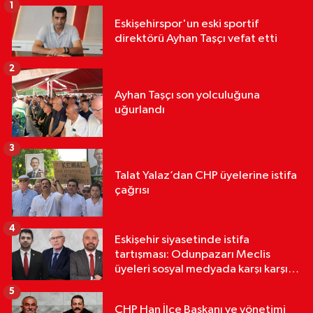
1
Eskişehirspor'un eski sportif
direktörü Ayhan Taşçı vefat etti
2
Ayhan Taşçı son yolculuğuna
uğurlandı
3
Talat Yalaz’dan CHP üyelerine istifa
çağrısı
4
Eskişehir siyasetinde istifa
tartışması: Odunpazarı Meclis
üyeleri sosyal medyada karşı karşıya
geldi
5
CHP Han İlçe Başkanı ve yönetimi