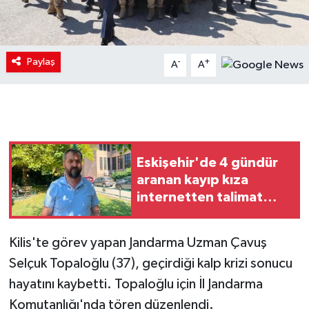
Paylaş
-
+
A
A
Eskişehir'de 4 gündür
aranan kayıp kıza
internetten talimat
verildiği iddiası
Kilis'te görev yapan Jandarma Uzman Çavuş
Selçuk Topaloğlu (37), geçirdiği kalp krizi sonucu
hayatını kaybetti. Topaloğlu için İl Jandarma
Komutanlığı'nda tören düzenlendi.