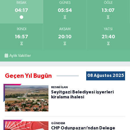
İMSAK
GÜNEŞ
ÖĞLE
04:17
05:54
13:07
İKINDI
AKŞAM
YATSI
16:57
20:10
21:40
Aylık Vakitler
Geçen Yıl Bugün
08 Ağustos 2025
RESMİ İLAN
Seyitgazi Belediyesi işyerleri
kiralama ihalesi
GÜNDEM
CHP Odunpazarı’ndan Delege