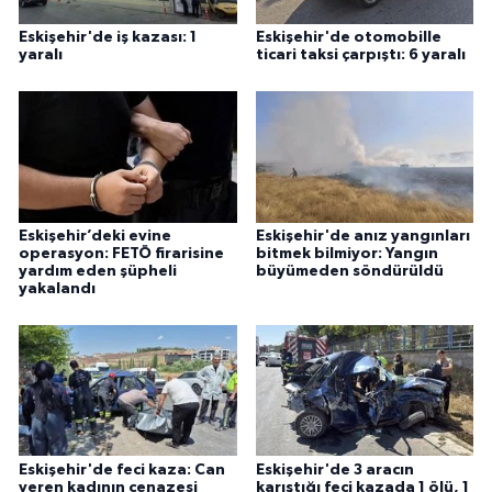
Eskişehir'de iş kazası: 1
Eskişehir'de otomobille
yaralı
ticari taksi çarpıştı: 6 yaralı
Eskişehir’deki evine
Eskişehir'de anız yangınları
operasyon: FETÖ firarisine
bitmek bilmiyor: Yangın
yardım eden şüpheli
büyümeden söndürüldü
yakalandı
Eskişehir'de feci kaza: Can
Eskişehir'de 3 aracın
veren kadının cenazesi
karıştığı feci kazada 1 ölü, 1