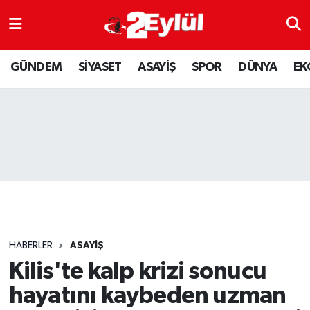
ASAYİŞ
Nöbetçi Eczaneler
GÜNDEM
SİYASET
ASAYİŞ
SPOR
DÜNYA
EK
DÜNYA
Hava Durumu
EKONOMİ
Eskişehir Namaz Vakitleri
GÜNDEM
Trafik Durumu
RESMİ İLAN
Puan Durumu ve Fikstür
SİYASET
Tüm Manşetler
HABERLER
ASAYİŞ
SPOR
Son Dakika Haberleri
Kilis'te kalp krizi sonucu
hayatını kaybeden uzman
YAŞAM
Haber Arşivi