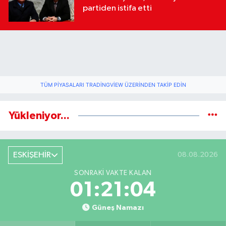
partiden istifa etti
TÜM PIYASALARI TRADINGVIEW ÜZERINDEN TAKIP EDIN
Yükleniyor...
ESKİŞEHİR
08.08.2026
SONRAKI VAKTE KALAN
01:21:04
Güneş Namazı