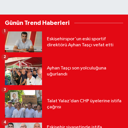
Günün Trend Haberleri
1
Eskişehirspor'un eski sportif
direktörü Ayhan Taşçı vefat etti
2
Ayhan Taşçı son yolculuğuna
uğurlandı
3
Talat Yalaz’dan CHP üyelerine istifa
çağrısı
4
Eskişehir siyasetinde istifa