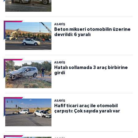
ASAYİŞ
Beton mikseri otomobilin üzerine
devrildi: 6 yaralı
ASAYİŞ
Hatalı sollamada 3 araç birbirine
girdi
ASAYİŞ
Hafif ticari araç ile otomobil
çarpıştı: Çok sayıda yaralı var