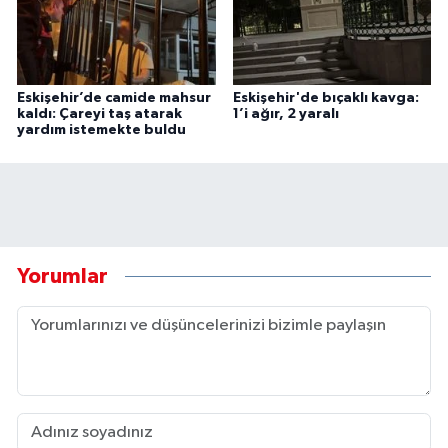
Eskişehir’de camide mahsur
Eskişehir'de bıçaklı kavga:
kaldı: Çareyi taş atarak
1’i ağır, 2 yaralı
yardım istemekte buldu
Yorumlar