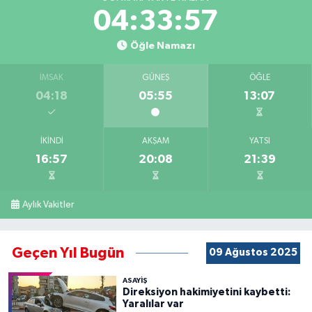
04:33:56
Öğle Namazı
İMSAK
GÜNEŞ
ÖĞLE
04:18
05:55
13:07
İKINDI
AKŞAM
YATSI
16:57
20:08
21:39
Aylık Vakitler
Geçen Yıl Bugün
09 Ağustos 2025
ASAYİŞ
Direksiyon hakimiyetini kaybetti:
Yaralılar var