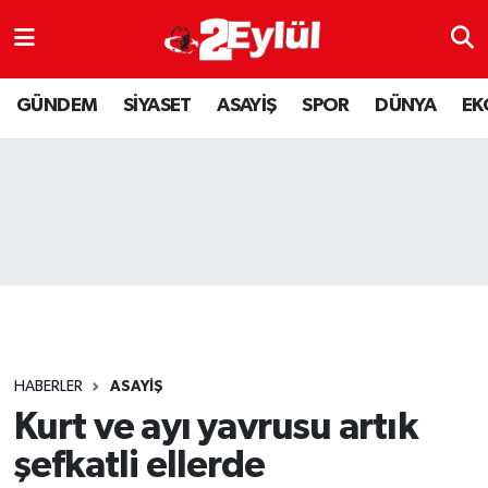
ASAYİŞ
Nöbetçi Eczaneler
GÜNDEM
SİYASET
ASAYİŞ
SPOR
DÜNYA
EK
DÜNYA
Hava Durumu
EKONOMİ
Eskişehir Namaz Vakitleri
GÜNDEM
Trafik Durumu
RESMİ İLAN
Puan Durumu ve Fikstür
SİYASET
Tüm Manşetler
HABERLER
ASAYİŞ
SPOR
Son Dakika Haberleri
Kurt ve ayı yavrusu artık
şefkatli ellerde
YAŞAM
Haber Arşivi