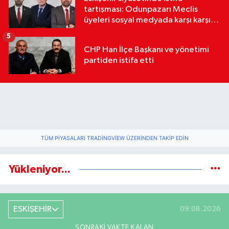
tartışması: Odunpazarı Meclis
üyeleri sosyal medyada karşı karşıya
geldi
5
CHP Han İlçe Başkanı ve yönetimi
partiden istifa etti
TÜM PIYASALARI TRADINGVIEW ÜZERINDEN TAKIP EDIN
Yükleniyor...
ESKİŞEHİR
09.08.2026
SONRAKI VAKTE KALAN