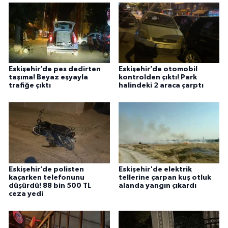
Eskişehir’de pes dedirten
Eskişehir’de otomobil
taşıma! Beyaz eşyayla
kontrolden çıktı! Park
trafiğe çıktı
halindeki 2 araca çarptı
Eskişehir’de polisten
Eskişehir'de elektrik
kaçarken telefonunu
tellerine çarpan kuş otluk
düşürdü! 88 bin 500 TL
alanda yangın çıkardı
ceza yedi