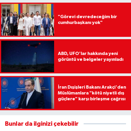
"Görevi devredeceğim bir
cumhurbaşkanı yok"
ABD, UFO'lar hakkında yeni
görüntü ve belgeler yayınladı
İran Dışişleri Bakanı Arakçi'den
Müslümanlara "kötü niyetli dış
güçlere" karşı birleşme çağrısı
Bunlar da ilginizi çekebilir