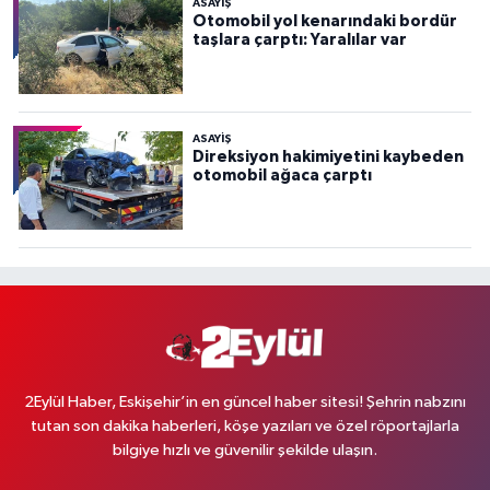
ASAYİŞ
Otomobil yol kenarındaki bordür
taşlara çarptı: Yaralılar var
ASAYİŞ
Direksiyon hakimiyetini kaybeden
otomobil ağaca çarptı
2Eylül Haber, Eskişehir’in en güncel haber sitesi! Şehrin nabzını
tutan son dakika haberleri, köşe yazıları ve özel röportajlarla
bilgiye hızlı ve güvenilir şekilde ulaşın.