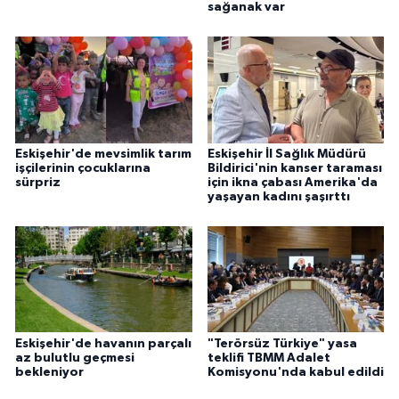
sağanak var
Eskişehir'de mevsimlik tarım
Eskişehir İl Sağlık Müdürü
işçilerinin çocuklarına
Bildirici'nin kanser taraması
sürpriz
için ikna çabası Amerika'da
yaşayan kadını şaşırttı
Eskişehir'de havanın parçalı
"Terörsüz Türkiye" yasa
az bulutlu geçmesi
teklifi TBMM Adalet
bekleniyor
Komisyonu'nda kabul edildi