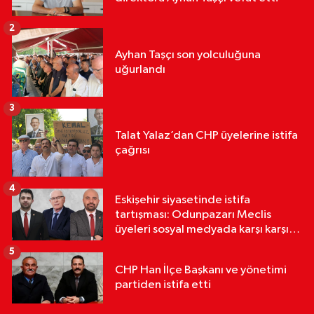
2
Ayhan Taşçı son yolculuğuna
uğurlandı
3
Talat Yalaz’dan CHP üyelerine istifa
çağrısı
4
Eskişehir siyasetinde istifa
tartışması: Odunpazarı Meclis
üyeleri sosyal medyada karşı karşıya
geldi
5
CHP Han İlçe Başkanı ve yönetimi
partiden istifa etti