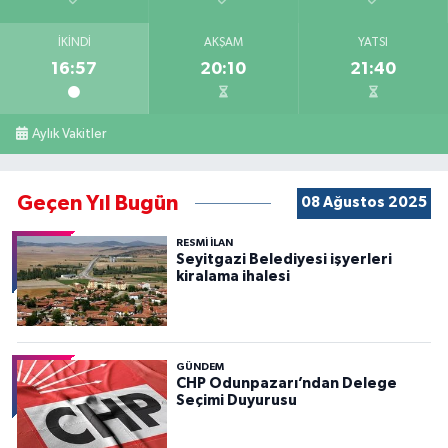
İKINDI
AKŞAM
YATSI
16:57
20:10
21:40
Aylık Vakitler
Geçen Yıl Bugün
08 Ağustos 2025
RESMİ İLAN
Seyitgazi Belediyesi işyerleri
kiralama ihalesi
GÜNDEM
CHP Odunpazarı’ndan Delege
Seçimi Duyurusu