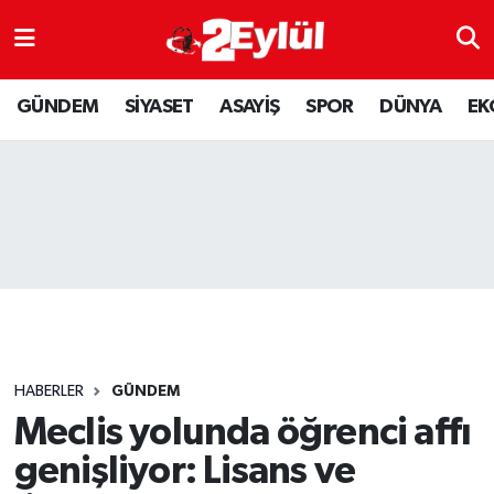
ASAYİŞ
Nöbetçi Eczaneler
GÜNDEM
SİYASET
ASAYİŞ
SPOR
DÜNYA
EK
DÜNYA
Hava Durumu
EKONOMİ
Eskişehir Namaz Vakitleri
GÜNDEM
Trafik Durumu
RESMİ İLAN
Puan Durumu ve Fikstür
SİYASET
Tüm Manşetler
HABERLER
GÜNDEM
SPOR
Son Dakika Haberleri
Meclis yolunda öğrenci affı
genişliyor: Lisans ve
YAŞAM
Haber Arşivi