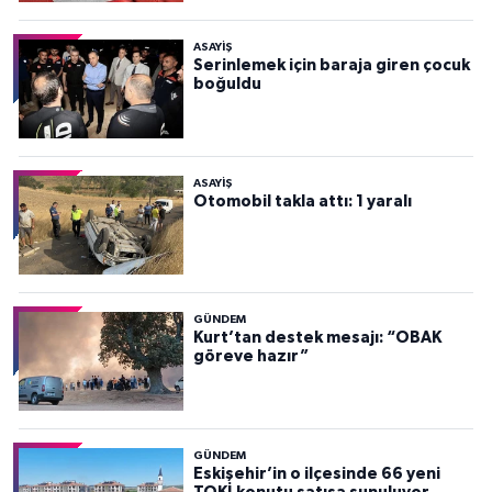
ASAYİŞ
Serinlemek için baraja giren çocuk
boğuldu
ASAYİŞ
Otomobil takla attı: 1 yaralı
GÜNDEM
Kurt’tan destek mesajı: “OBAK
göreve hazır”
GÜNDEM
Eskişehir’in o ilçesinde 66 yeni