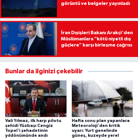
görüntü ve belgeler yayınladı
İran Dışişleri Bakanı Arakçi'den
Müslümanlara "kötü niyetli dış
güçlere" karşı birleşme çağrısı
Bunlar da ilginizi çekebilir
Vali Yılmaz, ilk harp pilotu
Hafta sonu plan yapanlara
şehidi Yüzbaşı Cengiz
Meteoroloji'den kritik
Topel'i şehadetinin
uyarı: Yurt genelinde
yıldönümünde andı
güneş, kuzeyde yerel