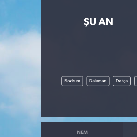
ŞU AN
Bodrum
Dalaman
Datça
NEM