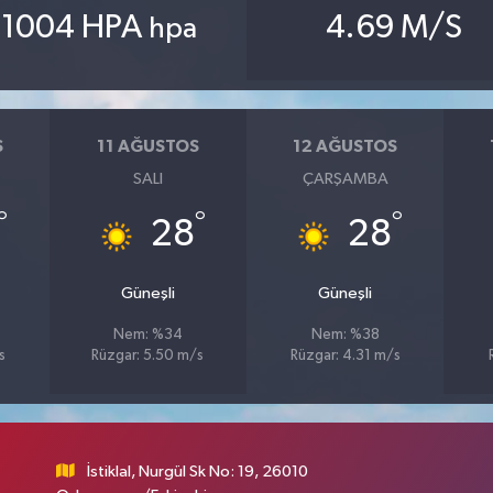
1004 HPA
4.69 M/S
hpa
S
11 AĞUSTOS
12 AĞUSTOS
SALI
ÇARŞAMBA
°
°
°
28
28
Güneşli
Güneşli
Nem: %34
Nem: %38
s
Rüzgar: 5.50 m/s
Rüzgar: 4.31 m/s
İstiklal, Nurgül Sk No: 19, 26010