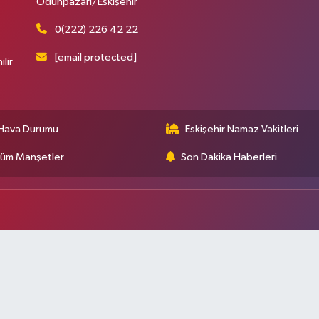
Odunpazarı/Eskişehir
0(222) 226 42 22
[email protected]
ilir
Hava Durumu
Eskişehir Namaz Vakitleri
üm Manşetler
Son Dakika Haberleri