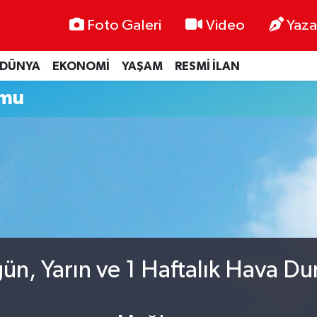
Foto Galeri
Video
Yaza
DÜNYA
EKONOMİ
YAŞAM
RESMİ İLAN
umu
n, Yarın ve 1 Haftalık Hava D