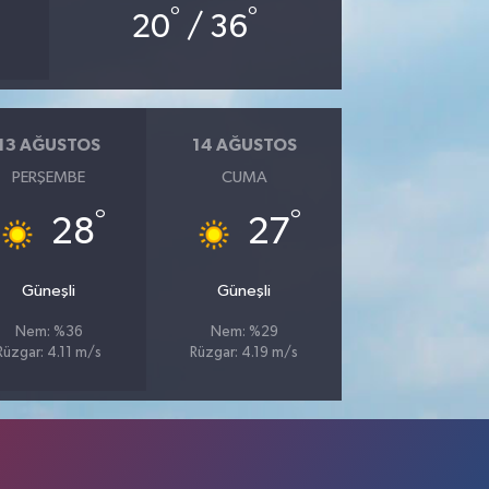
°
°
20
/ 36
13 AĞUSTOS
14 AĞUSTOS
PERŞEMBE
CUMA
°
°
28
27
Güneşli
Güneşli
Nem: %36
Nem: %29
Rüzgar: 4.11 m/s
Rüzgar: 4.19 m/s