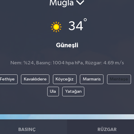
Muğla
°
34
Güneşli
Nem: %24, Basınç: 1004 hpa hPa, Rüzgar: 4.69 m/s
Fethiye
Kavaklıdere
Köyceğiz
Marmaris
Menteşe
Ula
Yatağan
BASINÇ
RÜZGAR