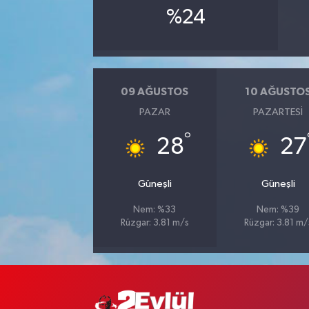
%24
09 AĞUSTOS
10 AĞUSTO
PAZAR
PAZARTESI
°
28
27
Güneşli
Güneşli
Nem: %33
Nem: %39
Rüzgar: 3.81 m/s
Rüzgar: 3.81 m/