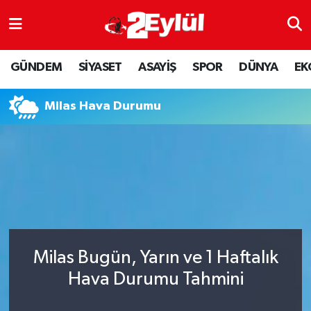
ASAYİŞ
Nöbetçi Eczaneler
GÜNDEM
SİYASET
ASAYİŞ
SPOR
DÜNYA
EK
DÜNYA
Hava Durumu
Milas Hava Durumu
EKONOMİ
Eskişehir Namaz Vakitleri
GÜNDEM
Trafik Durumu
RESMİ İLAN
Puan Durumu ve Fikstür
SİYASET
Tüm Manşetler
Milas Bugün, Yarın ve 1 Haftalık
SPOR
Son Dakika Haberleri
Hava Durumu Tahmini
YAŞAM
Haber Arşivi