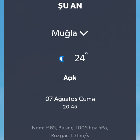
ŞU AN
Muğla
°
24
Açık
07 Ağustos Cuma
20:45
Nem: %65, Basınç: 1005 hpa hPa,
Rüzgar: 1.31 m/s