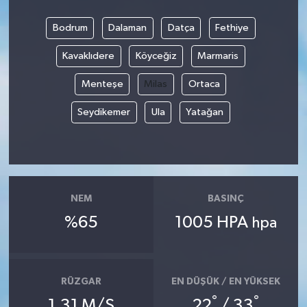
Bodrum
Dalaman
Datça
Fethiye
Kavaklıdere
Köyceğiz
Marmaris
Menteşe
Milas
Ortaca
Seydikemer
Ula
Yatağan
NEM
BASINÇ
%65
1005 HPA
hpa
RÜZGAR
EN DÜŞÜK / EN YÜKSEK
°
°
1.31 M/S
22
/ 33