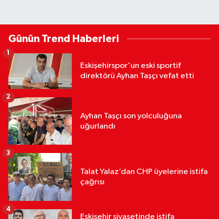
Günün Trend Haberleri
1
Eskişehirspor'un eski sportif
direktörü Ayhan Taşçı vefat etti
2
Ayhan Taşçı son yolculuğuna
uğurlandı
3
Talat Yalaz’dan CHP üyelerine istifa
çağrısı
4
Eskişehir siyasetinde istifa