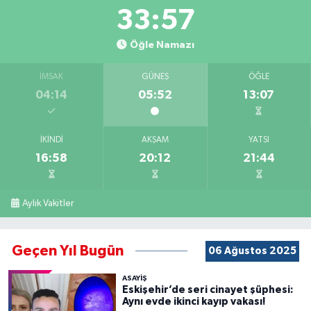
33:56
Öğle Namazı
İMSAK
GÜNEŞ
ÖĞLE
04:14
05:52
13:07
İKINDI
AKŞAM
YATSI
16:58
20:12
21:44
Aylık Vakitler
Geçen Yıl Bugün
06 Ağustos 2025
ASAYİŞ
Eskişehir’de seri cinayet şüphesi:
Aynı evde ikinci kayıp vakası!