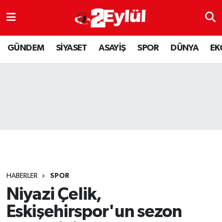
ASAYİŞ
Nöbetçi Eczaneler
GÜNDEM
SİYASET
ASAYİŞ
SPOR
DÜNYA
EK
DÜNYA
Hava Durumu
EKONOMİ
Eskişehir Namaz Vakitleri
GÜNDEM
Trafik Durumu
RESMİ İLAN
Puan Durumu ve Fikstür
SİYASET
Tüm Manşetler
HABERLER
SPOR
SPOR
Son Dakika Haberleri
Niyazi Çelik,
Eskişehirspor'un sezon
YAŞAM
Haber Arşivi