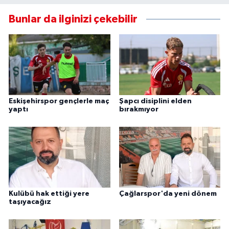
Bunlar da ilginizi çekebilir
Eskişehirspor gençlerle maç
Şapcı disiplini elden
yaptı
bırakmıyor
Kulübü hak ettiği yere
Çağlarspor'da yeni dönem
taşıyacağız