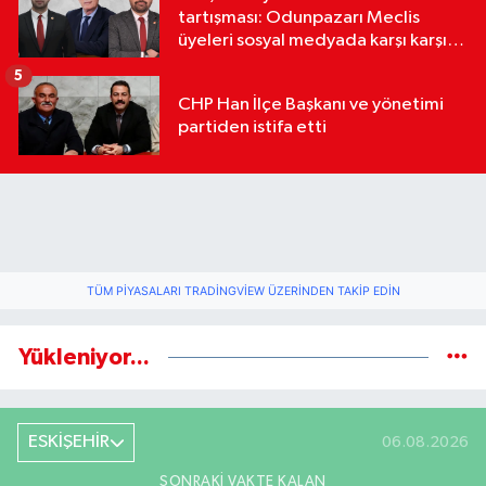
tartışması: Odunpazarı Meclis
üyeleri sosyal medyada karşı karşıya
geldi
5
CHP Han İlçe Başkanı ve yönetimi
partiden istifa etti
TÜM PIYASALARI TRADINGVIEW ÜZERINDEN TAKIP EDIN
Yükleniyor...
ESKİŞEHİR
06.08.2026
SONRAKI VAKTE KALAN