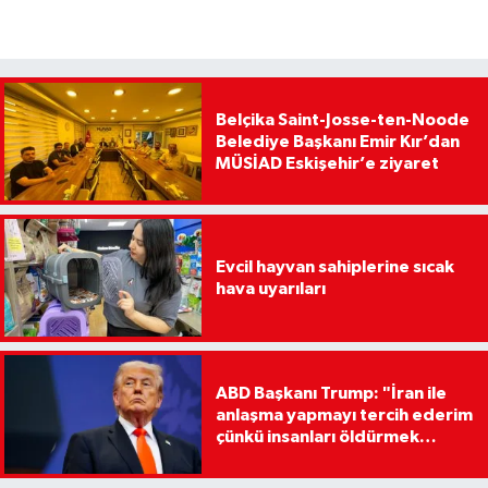
Belçika Saint-Josse-ten-Noode
Belediye Başkanı Emir Kır’dan
MÜSİAD Eskişehir’e ziyaret
Evcil hayvan sahiplerine sıcak
hava uyarıları
ABD Başkanı Trump: "İran ile
anlaşma yapmayı tercih ederim
çünkü insanları öldürmek
istemiyorum"