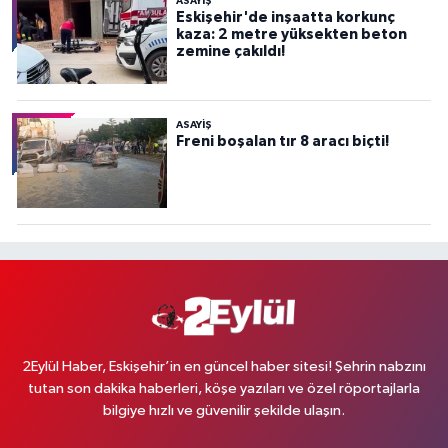
ASAYİŞ
Eskişehir'de inşaatta korkunç
kaza: 2 metre yüksekten beton
zemine çakıldı!
ASAYİŞ
Freni boşalan tır 8 aracı biçti!
2Eylül Haber, Eskişehir’in en güncel haber sitesi! Şehrin nabzını
tutan son dakika haberleri, köşe yazıları ve özel röportajlarla
bilgiye hızlı ve güvenilir şekilde ulaşın.