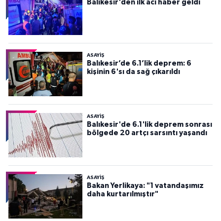
Balıkesir'den ilk acı haber geldi
ASAYİŞ
Balıkesir’de 6.1’lik deprem: 6
kişinin 6'sı da sağ çıkarıldı
ASAYİŞ
Balıkesir'de 6.1'lik deprem sonrası
bölgede 20 artçı sarsıntı yaşandı
ASAYİŞ
Bakan Yerlikaya: "1 vatandaşımız
daha kurtarılmıştır"