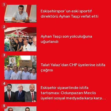
1
Eskişehirspor'un eski sportif
direktörü Ayhan Taşçı vefat etti
2
Ayhan Taşçı son yolculuğuna
uğurlandı
3
Talat Yalaz’dan CHP üyelerine istifa
çağrısı
4
Eskişehir siyasetinde istifa
tartışması: Odunpazarı Meclis
üyeleri sosyal medyada karşı karşıya
geldi
5