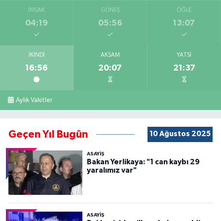
İMSAK
GÜNEŞ
ÖĞLE
04:19
05:56
13:07
İKINDI
AKŞAM
YATSI
16:56
20:07
21:37
Aylık Vakitler
Geçen Yıl Bugün
10 Ağustos 2025
ASAYİŞ
Bakan Yerlikaya: "1 can kaybı 29
yaralımız var"
ASAYİŞ