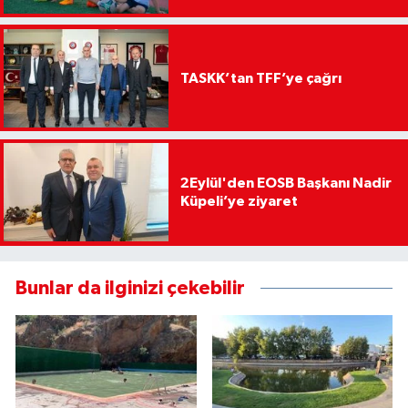
TASKK’tan TFF’ye çağrı
2Eylül'den EOSB Başkanı Nadir
Küpeli’ye ziyaret
Bunlar da ilginizi çekebilir