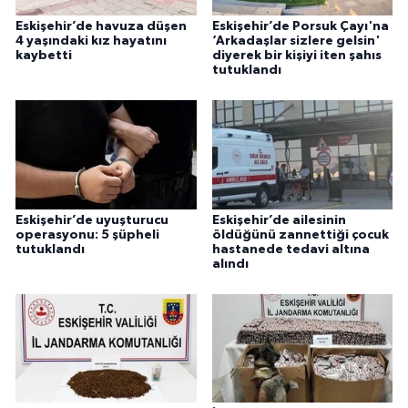
Eskişehir’de havuza düşen
Eskişehir’de Porsuk Çayı'na
4 yaşındaki kız hayatını
‘Arkadaşlar sizlere gelsin'
kaybetti
diyerek bir kişiyi iten şahıs
tutuklandı
Eskişehir’de uyuşturucu
Eskişehir’de ailesinin
operasyonu: 5 şüpheli
öldüğünü zannettiği çocuk
tutuklandı
hastanede tedavi altına
alındı