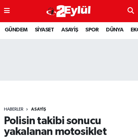
ASAYİŞ
Nöbetçi Eczaneler
GÜNDEM
SİYASET
ASAYİŞ
SPOR
DÜNYA
EK
DÜNYA
Hava Durumu
EKONOMİ
Eskişehir Namaz Vakitleri
GÜNDEM
Trafik Durumu
RESMİ İLAN
Puan Durumu ve Fikstür
SİYASET
Tüm Manşetler
HABERLER
ASAYİŞ
SPOR
Son Dakika Haberleri
Polisin takibi sonucu
yakalanan motosiklet
YAŞAM
Haber Arşivi