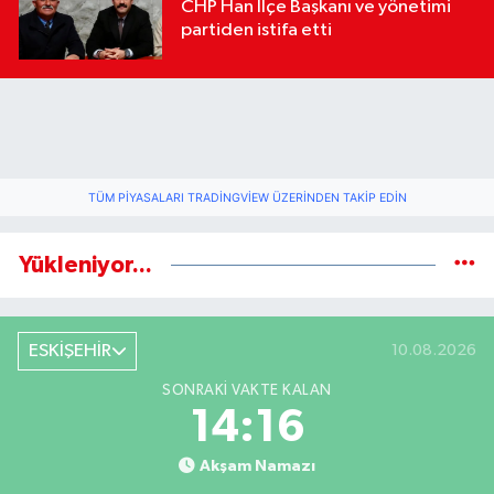
CHP Han İlçe Başkanı ve yönetimi
partiden istifa etti
TÜM PIYASALARI TRADINGVIEW ÜZERINDEN TAKIP EDIN
Yükleniyor...
ESKİŞEHİR
10.08.2026
SONRAKI VAKTE KALAN
14:16
Akşam Namazı