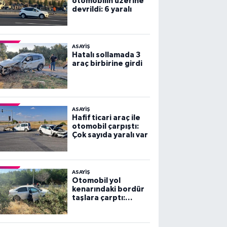
otomobilin üzerine
devrildi: 6 yaralı
ASAYİŞ
Hatalı sollamada 3
araç birbirine girdi
ASAYİŞ
Hafif ticari araç ile
otomobil çarpıştı:
Çok sayıda yaralı var
ASAYİŞ
Otomobil yol
kenarındaki bordür
taşlara çarptı:
Yaralılar var