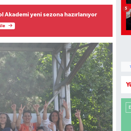
5
ol Akademi yeni sezona hazırlanıyor
üle
Y