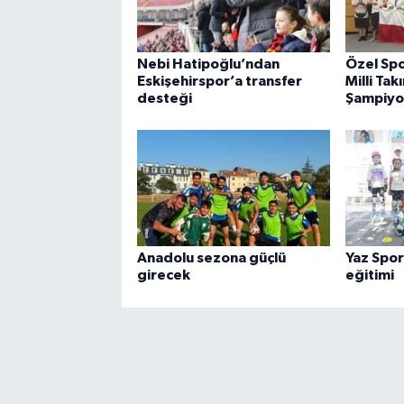
Nebi Hatipoğlu’ndan
Özel Sp
Eskişehirspor’a transfer
Milli Ta
desteği
Şampiyo
Anadolu sezona güçlü
Yaz Spor
girecek
eğitimi