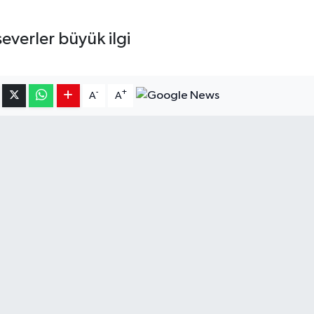
verler büyük ilgi
-
+
A
A