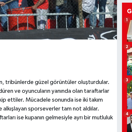
G
1
2
3
rken, tribünlerde güzel görüntüler oluşturdular.
üren ve oyuncuların yanında olan taraftarlar
ip ettiler. Mücadele sonunda ise iki takım
e alkışlayan sporseverler tam not aldılar.
4
rları ise kupanın gelmesiyle ayrı bir mutluluk