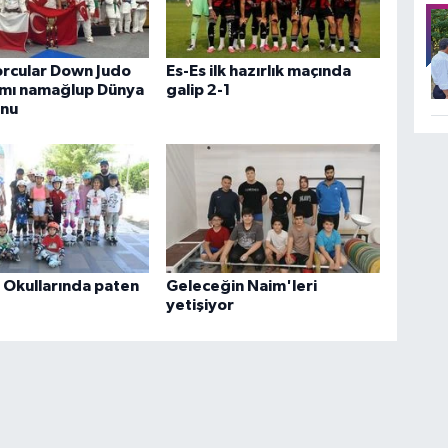
orcular Down Judo
Es-Es ilk hazırlık maçında
kımı namağlup Dünya
galip 2-1
nu
 Okullarında paten
Geleceğin Naim'leri
yetişiyor