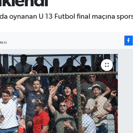
nklendi
 oynanan U 13 Futbol final maçına sporse
RESI