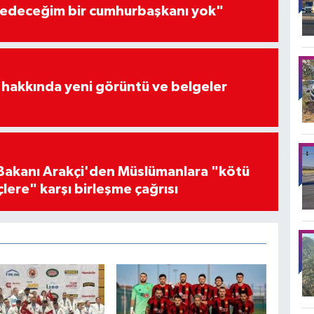
edeceğim bir cumhurbaşkanı yok"
 hakkında yeni görüntü ve belgeler
i Bakanı Arakçi'den Müslümanlara "kötü
çlere" karşı birleşme çağrısı