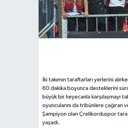
İki takımın taraftarları yerlerini alı
60 dakika boyunca desteklerini sürd
büyük bir heyecanla karşılaşmayı tak
oyuncularını da tribünlere çağıran v
Şampiyon olan Çrelikorduspor tarafta
yaşadı.