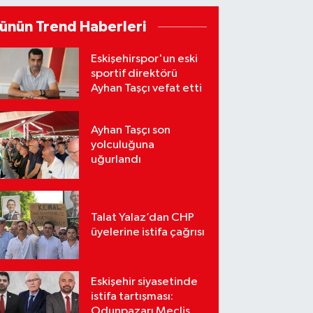
ünün Trend Haberleri
Eskişehirspor'un eski
sportif direktörü
Ayhan Taşçı vefat etti
Ayhan Taşçı son
yolculuğuna
uğurlandı
Talat Yalaz’dan CHP
üyelerine istifa çağrısı
Eskişehir siyasetinde
istifa tartışması:
Odunpazarı Meclis