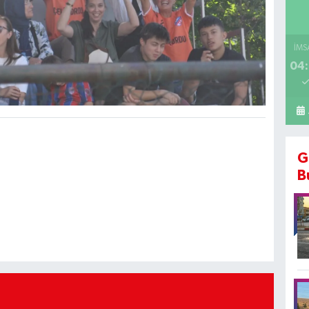
İMS
04:
G
B