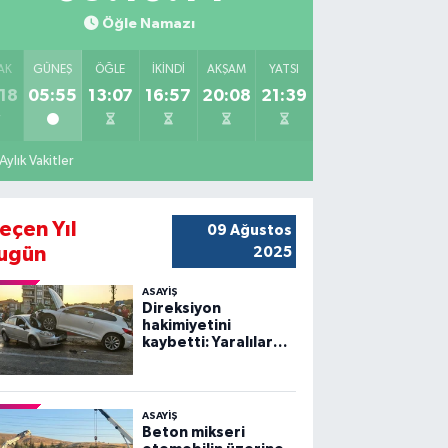
Öğle Namazı
AK
GÜNEŞ
ÖĞLE
İKINDI
AKŞAM
YATSI
18
05:55
13:07
16:57
20:08
21:39
Aylık Vakitler
eçen Yıl
09 Ağustos
ugün
2025
ASAYİŞ
Direksiyon
hakimiyetini
kaybetti: Yaralılar
var
ASAYİŞ
Beton mikseri