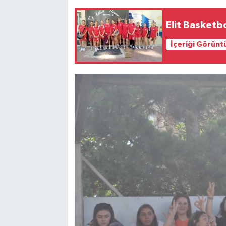
Elit Basketb
İçeriği Görünt