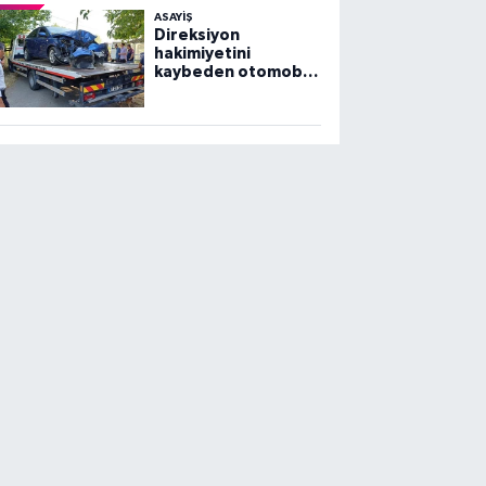
ASAYİŞ
Direksiyon
hakimiyetini
kaybeden otomobil
ağaca çarptı