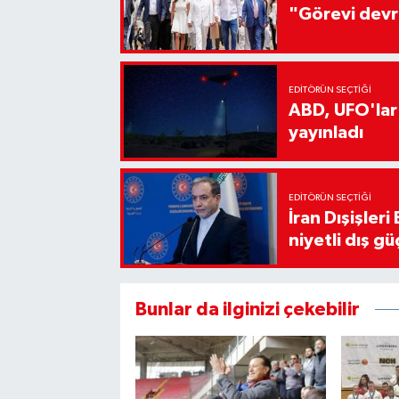
"Görevi devr
EDITÖRÜN SEÇTIĞI
ABD, UFO'lar
yayınladı
EDITÖRÜN SEÇTIĞI
İran Dışişler
niyetli dış gü
Bunlar da ilginizi çekebilir