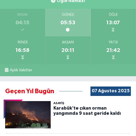
Öğle Namazı
İMSAK
GÜNEŞ
ÖĞLE
04:15
05:53
13:07
İKINDI
AKŞAM
YATSI
16:58
20:11
21:42
Aylık Vakitler
Geçen Yıl Bugün
07 Ağustos 2025
ASAYİŞ
Karabük'te çıkan orman
yangınında 9 saat geride kaldı