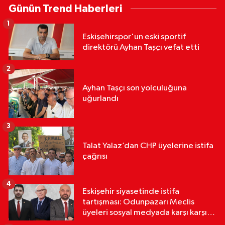
Günün Trend Haberleri
1
Eskişehirspor'un eski sportif
direktörü Ayhan Taşçı vefat etti
2
Ayhan Taşçı son yolculuğuna
uğurlandı
3
Talat Yalaz’dan CHP üyelerine istifa
çağrısı
4
Eskişehir siyasetinde istifa
tartışması: Odunpazarı Meclis
üyeleri sosyal medyada karşı karşıya
geldi