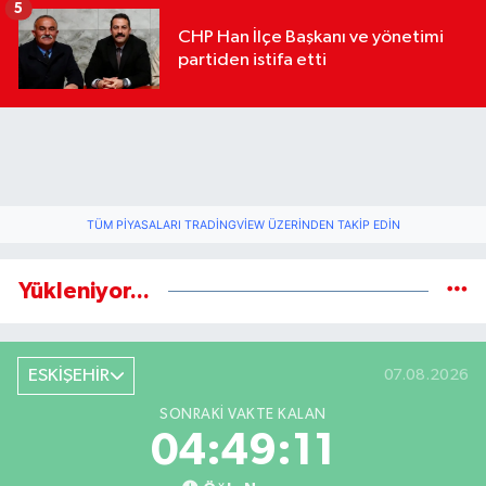
5
CHP Han İlçe Başkanı ve yönetimi
partiden istifa etti
TÜM PIYASALARI TRADINGVIEW ÜZERINDEN TAKIP EDIN
Yükleniyor...
ESKİŞEHİR
07.08.2026
SONRAKI VAKTE KALAN
04:49:10