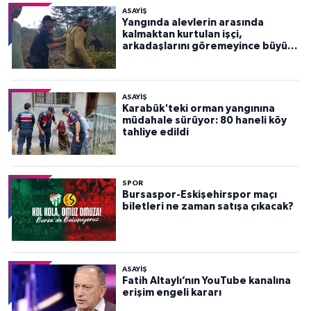
ASAYİŞ
Yangında alevlerin arasında
kalmaktan kurtulan işçi,
arkadaşlarını göremeyince büyük
panik yaşadı
ASAYİŞ
Karabük'teki orman yangınına
müdahale sürüyor: 80 haneli köy
tahliye edildi
SPOR
Bursaspor-Eskişehirspor maçı
biletleri ne zaman satışa çıkacak?
ASAYİŞ
Fatih Altaylı’nın YouTube kanalına
erişim engeli kararı