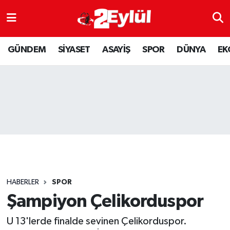
ASAYİŞ
Nöbetçi Eczaneler
GÜNDEM
SİYASET
ASAYİŞ
SPOR
DÜNYA
EK
DÜNYA
Hava Durumu
EKONOMİ
Eskişehir Namaz Vakitleri
GÜNDEM
Trafik Durumu
RESMİ İLAN
Puan Durumu ve Fikstür
SİYASET
Tüm Manşetler
HABERLER
SPOR
SPOR
Son Dakika Haberleri
Şampiyon Çelikorduspor
U 13'lerde finalde sevinen Çelikorduspor.
YAŞAM
Haber Arşivi