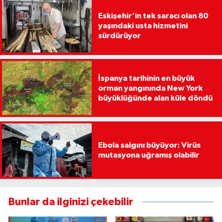
Eskişehir'in tek saracı olan 80
yaşındaki usta hizmetini
sürdürüyor
İspanya tarihinin en büyük
orman yangınında New York
büyüklüğünde alan küle döndü
Ebola salgını büyüyor: Virüs
mutasyona uğramış olabilir
Bunlar da ilginizi çekebilir