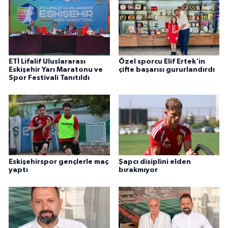
ETİ Lifalif Uluslararası
Özel sporcu Elif Ertek'in
Eskişehir Yarı Maratonu ve
çifte başarısı gururlandırdı
Spor Festivali Tanıtıldı
Eskişehirspor gençlerle maç
Şapcı disiplini elden
yaptı
bırakmıyor