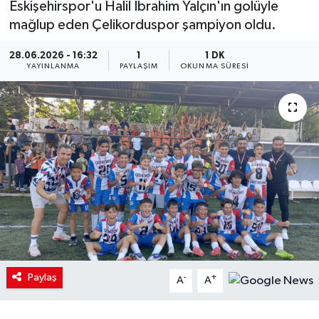
Eskişehirspor'u Halil İbrahim Yalçın'ın golüyle
mağlup eden Çelikorduspor şampiyon oldu.
28.06.2026 - 16:32
1
1 DK
YAYINLANMA
PAYLAŞIM
OKUNMA SÜRESI
Paylaş
-
+
A
A