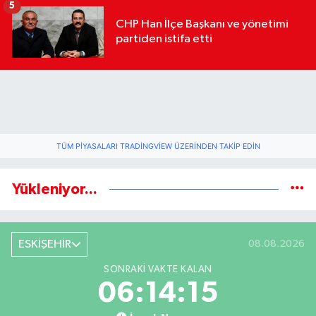
5
CHP Han İlçe Başkanı ve yönetimi
partiden istifa etti
TÜM PIYASALARI TRADINGVIEW ÜZERINDEN TAKIP EDIN
Yükleniyor...
ESKİŞEHİR
08.08.2026
SONRAKI VAKTE KALAN
06:14:14