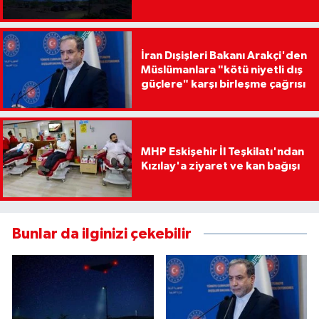
İran Dışişleri Bakanı Arakçi'den
Müslümanlara "kötü niyetli dış
güçlere" karşı birleşme çağrısı
MHP Eskişehir İl Teşkilatı'ndan
Kızılay'a ziyaret ve kan bağışı
Bunlar da ilginizi çekebilir