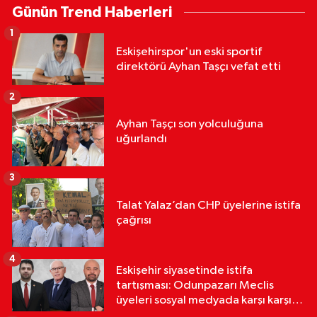
Günün Trend Haberleri
1
Eskişehirspor'un eski sportif
direktörü Ayhan Taşçı vefat etti
2
Ayhan Taşçı son yolculuğuna
uğurlandı
3
Talat Yalaz’dan CHP üyelerine istifa
çağrısı
4
Eskişehir siyasetinde istifa
tartışması: Odunpazarı Meclis
üyeleri sosyal medyada karşı karşıya
geldi