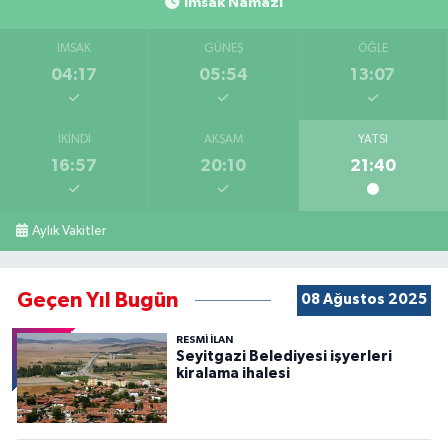
İmsak Namazı
İMSAK
GÜNEŞ
ÖĞLE
04:17
05:54
13:07
İKINDI
AKŞAM
YATSI
16:57
20:10
21:40
Aylık Vakitler
Geçen Yıl Bugün
08 Ağustos 2025
RESMİ İLAN
Seyitgazi Belediyesi işyerleri
kiralama ihalesi