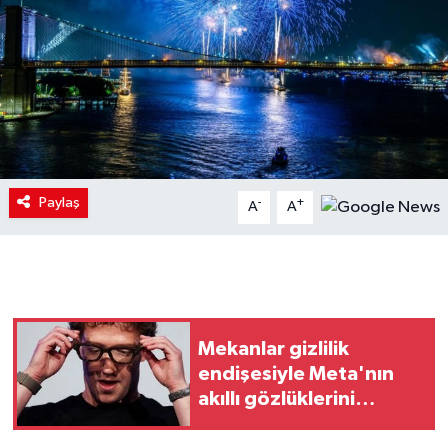
Paylaş
-
+
A
A
Mekanlar gizlilik
endişesiyle Meta'nın
akıllı gözlüklerini
yasaklıyor