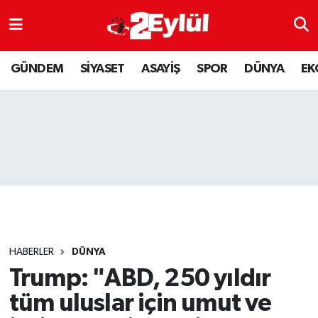
ASAYİŞ
Nöbetçi Eczaneler
GÜNDEM
SİYASET
ASAYİŞ
SPOR
DÜNYA
EK
DÜNYA
Hava Durumu
EKONOMİ
Eskişehir Namaz Vakitleri
GÜNDEM
Trafik Durumu
RESMİ İLAN
Puan Durumu ve Fikstür
SİYASET
Tüm Manşetler
HABERLER
DÜNYA
SPOR
Son Dakika Haberleri
Trump: "ABD, 250 yıldır
tüm uluslar için umut ve
YAŞAM
Haber Arşivi