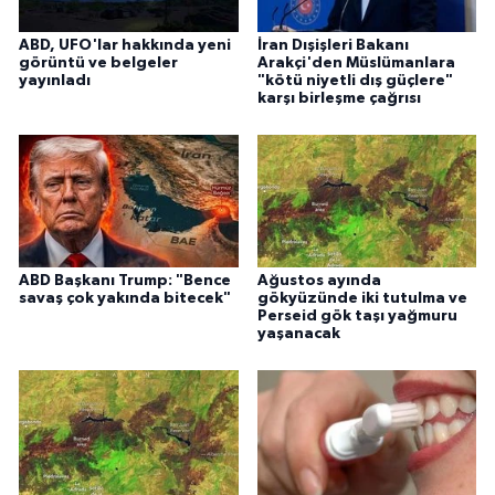
ABD, UFO'lar hakkında yeni
İran Dışişleri Bakanı
görüntü ve belgeler
Arakçi'den Müslümanlara
yayınladı
"kötü niyetli dış güçlere"
karşı birleşme çağrısı
ABD Başkanı Trump: "Bence
Ağustos ayında
savaş çok yakında bitecek"
gökyüzünde iki tutulma ve
Perseid gök taşı yağmuru
yaşanacak