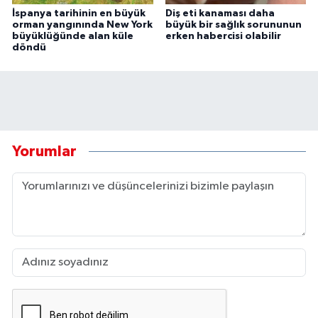
İspanya tarihinin en büyük
Diş eti kanaması daha
orman yangınında New York
büyük bir sağlık sorununun
büyüklüğünde alan küle
erken habercisi olabilir
döndü
Yorumlar