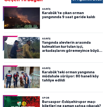
ASAYİŞ
Karabük'te çıkan orman
yangınında 9 saat geride kaldı
ASAYİŞ
Yangında alevlerin arasında
kalmaktan kurtulan işçi,
arkadaşlarını göremeyince büyük
panik yaşadı
ASAYİŞ
Karabük'teki orman yangınına
müdahale sürüyor: 80 haneli köy
tahliye edildi
SPOR
Bursaspor-Eskişehirspor maçı
biletleri ne zaman satışa çıkacak?