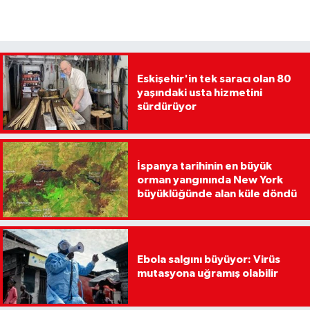
Eskişehir'in tek saracı olan 80
yaşındaki usta hizmetini
sürdürüyor
İspanya tarihinin en büyük
orman yangınında New York
büyüklüğünde alan küle döndü
Ebola salgını büyüyor: Virüs
mutasyona uğramış olabilir