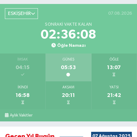
ESKİŞEHİR
07.08.2026
SONRAKI VAKTE KALAN
02:36:07
Öğle Namazı
İMSAK
GÜNEŞ
ÖĞLE
04:15
05:53
13:07
İKINDI
AKŞAM
YATSI
16:58
20:11
21:42
Aylık Vakitler
Geçen Yıl Bugün
07 Ağustos 2025