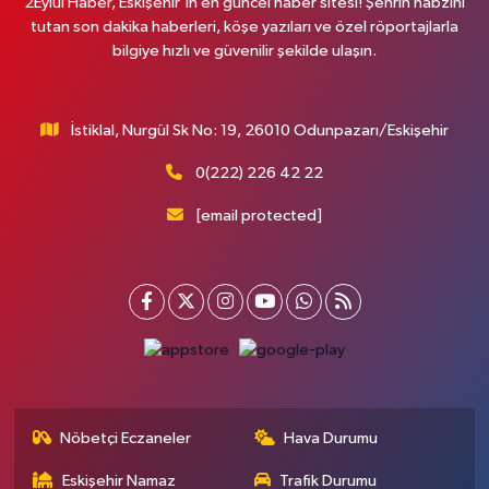
2Eylül Haber, Eskişehir’in en güncel haber sitesi! Şehrin nabzını
tutan son dakika haberleri, köşe yazıları ve özel röportajlarla
bilgiye hızlı ve güvenilir şekilde ulaşın.
İstiklal, Nurgül Sk No: 19, 26010 Odunpazarı/Eskişehir
0(222) 226 42 22
[email protected]
Nöbetçi Eczaneler
Hava Durumu
Eskişehir Namaz
Trafik Durumu