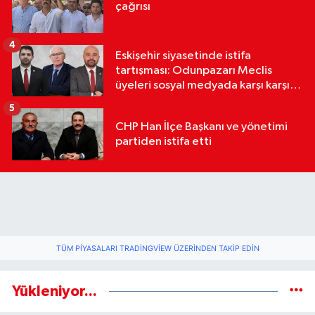
çağrısı
4
Eskişehir siyasetinde istifa
tartışması: Odunpazarı Meclis
üyeleri sosyal medyada karşı karşıya
geldi
5
CHP Han İlçe Başkanı ve yönetimi
partiden istifa etti
TÜM PIYASALARI TRADINGVIEW ÜZERINDEN TAKIP EDIN
Yükleniyor...