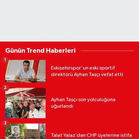
Günün Trend Haberleri
1
Eskişehirspor'un eski sportif
direktörü Ayhan Taşçı vefat etti
2
Ayhan Taşçı son yolculuğuna
uğurlandı
3
Talat Yalaz’dan CHP üyelerine istifa