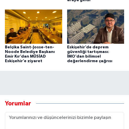
Belçika Saint-Josse-ten-
Eskişehir’de deprem
Noode Belediye Başkanı
güvenliği tartışması:
Emir Kır’dan MÜSİAD
İMO’dan bilimsel
Eskişehir’e ziyaret
değerlendirme çağrısı
Yorumlar