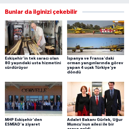
Bunlar da ilginizi çekebilir
Eskişehir'in tek saracı olan
İspanya ve Fransa'daki
80 yaşındaki usta hizmetini
orman yangınlarında görev
sürdürüyor
yapan 4 uçak Türkiye'ye
döndü
MHP Eskişehir'den
Adalet Bakanı Gürlek, Uğur
ESMİAD'a ziyaret
Mumcu’nun ailesi ile bir
araya geldi