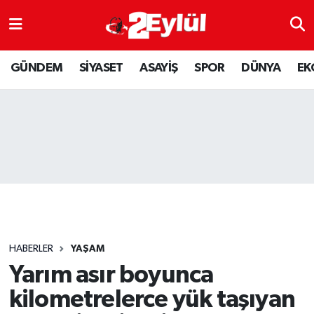
ASAYİŞ
Nöbetçi Eczaneler
GÜNDEM
SİYASET
ASAYİŞ
SPOR
DÜNYA
EK
DÜNYA
Hava Durumu
EKONOMİ
Eskişehir Namaz Vakitleri
GÜNDEM
Trafik Durumu
RESMİ İLAN
Puan Durumu ve Fikstür
SİYASET
Tüm Manşetler
HABERLER
YAŞAM
SPOR
Son Dakika Haberleri
Yarım asır boyunca
kilometrelerce yük taşıyan
YAŞAM
Haber Arşivi