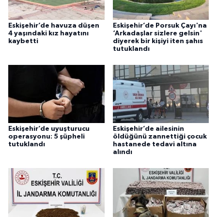
Eskişehir’de havuza düşen
Eskişehir’de Porsuk Çayı'na
4 yaşındaki kız hayatını
‘Arkadaşlar sizlere gelsin'
kaybetti
diyerek bir kişiyi iten şahıs
tutuklandı
Eskişehir’de uyuşturucu
Eskişehir’de ailesinin
operasyonu: 5 şüpheli
öldüğünü zannettiği çocuk
tutuklandı
hastanede tedavi altına
alındı