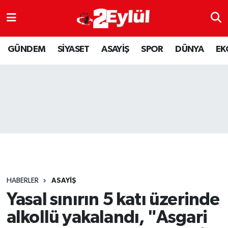
ASAYİŞ
Nöbetçi Eczaneler
GÜNDEM
SİYASET
ASAYİŞ
SPOR
DÜNYA
EK
DÜNYA
Hava Durumu
EKONOMİ
Eskişehir Namaz Vakitleri
GÜNDEM
Trafik Durumu
RESMİ İLAN
Puan Durumu ve Fikstür
SİYASET
Tüm Manşetler
HABERLER
ASAYİŞ
SPOR
Son Dakika Haberleri
Yasal sınırın 5 katı üzerinde
alkollü yakalandı, "Asgari
YAŞAM
Haber Arşivi