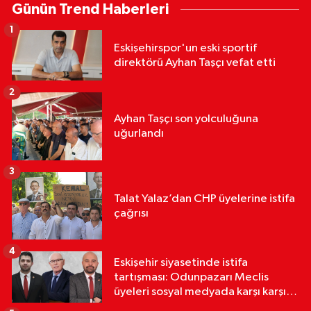
Günün Trend Haberleri
1
Eskişehirspor'un eski sportif
direktörü Ayhan Taşçı vefat etti
2
Ayhan Taşçı son yolculuğuna
uğurlandı
3
Talat Yalaz’dan CHP üyelerine istifa
çağrısı
4
Eskişehir siyasetinde istifa
tartışması: Odunpazarı Meclis
üyeleri sosyal medyada karşı karşıya
geldi