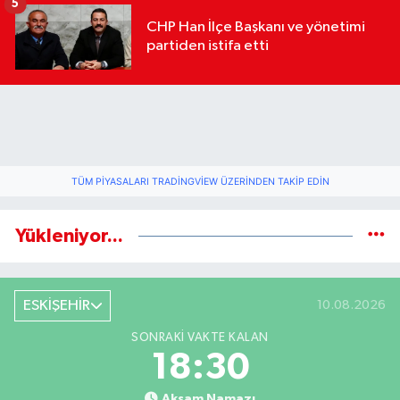
5
CHP Han İlçe Başkanı ve yönetimi
partiden istifa etti
TÜM PIYASALARI TRADINGVIEW ÜZERINDEN TAKIP EDIN
Yükleniyor...
ESKİŞEHİR
10.08.2026
SONRAKI VAKTE KALAN
18:29
Akşam Namazı