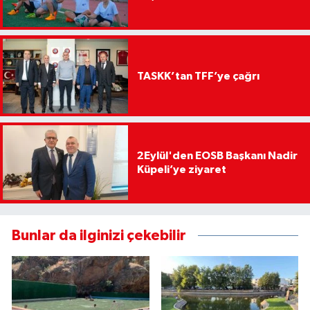
TASKK’tan TFF’ye çağrı
2Eylül'den EOSB Başkanı Nadir
Küpeli’ye ziyaret
Bunlar da ilginizi çekebilir