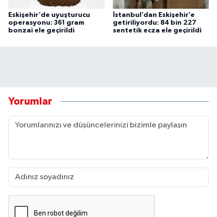
Eskişehir'de uyuşturucu
İstanbul’dan Eskişehir’e
operasyonu: 361 gram
getiriliyordu: 84 bin 227
bonzai ele geçirildi
sentetik ecza ele geçirildi
Yorumlar