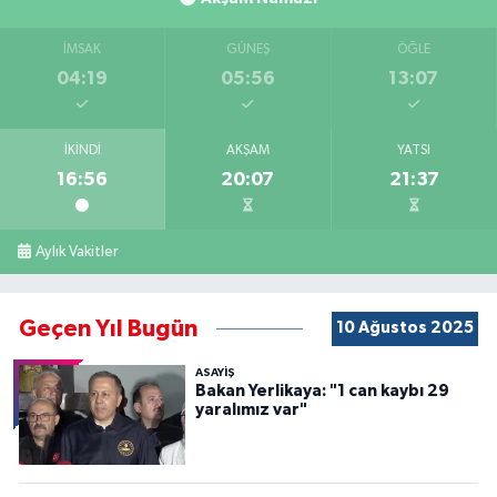
İMSAK
GÜNEŞ
ÖĞLE
04:19
05:56
13:07
İKINDI
AKŞAM
YATSI
16:56
20:07
21:37
Aylık Vakitler
Geçen Yıl Bugün
10 Ağustos 2025
ASAYİŞ
Bakan Yerlikaya: "1 can kaybı 29
yaralımız var"