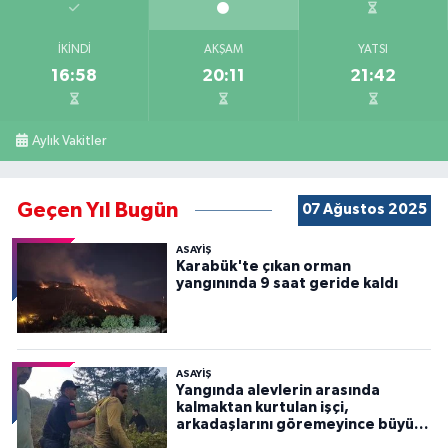
İKINDI
AKŞAM
YATSI
16:58
20:11
21:42
Aylık Vakitler
Geçen Yıl Bugün
07 Ağustos 2025
ASAYİŞ
Karabük'te çıkan orman
yangınında 9 saat geride kaldı
ASAYİŞ
Yangında alevlerin arasında
kalmaktan kurtulan işçi,
arkadaşlarını göremeyince büyük
panik yaşadı