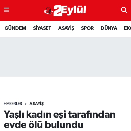
ASAYİŞ
Nöbetçi Eczaneler
GÜNDEM
SİYASET
ASAYİŞ
SPOR
DÜNYA
EK
DÜNYA
Hava Durumu
EKONOMİ
Eskişehir Namaz Vakitleri
GÜNDEM
Trafik Durumu
RESMİ İLAN
Puan Durumu ve Fikstür
SİYASET
Tüm Manşetler
HABERLER
ASAYİŞ
SPOR
Son Dakika Haberleri
Yaşlı kadın eşi tarafından
evde ölü bulundu
YAŞAM
Haber Arşivi