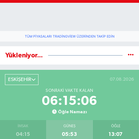
TÜM PIYASALARI TRADINGVIEW ÜZERINDEN TAKIP EDIN
Yükleniyor...
ESKİŞEHİR
07.08.2026
SONRAKI VAKTE KALAN
06:15:06
Öğle Namazı
İMSAK
GÜNEŞ
ÖĞLE
04:15
05:53
13:07