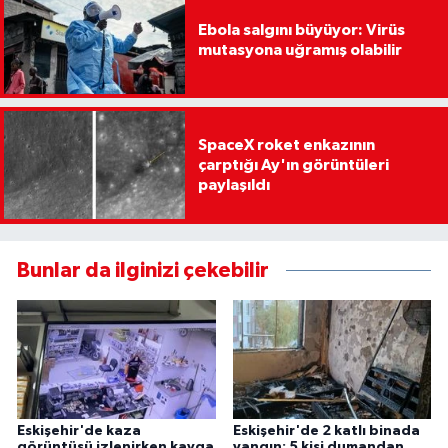
Ebola salgını büyüyor: Virüs
mutasyona uğramış olabilir
SpaceX roket enkazının
çarptığı Ay'ın görüntüleri
paylaşıldı
Bunlar da ilginizi çekebilir
Eskişehir'de kaza
Eskişehir'de 2 katlı binada
görüntüsü izlenirken kavga
yangın: 5 kişi dumandan