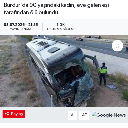
Burdur'da 90 yaşındaki kadın, eve gelen eşi
tarafından ölü bulundu.
03.07.2026 - 21:55
1 DK
YAYINLANMA
OKUNMA SÜRESI
Paylaş
-
+
A
A