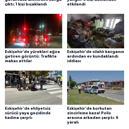
çıktı: 1 kişi bıçaklandı
etkilendi
Eskişehir’de yürekleri ağza
Eskişehir’de silahlı kavganın
getiren görüntü: Trafikte
ardından ev kundaklandı
makas attılar
iddiası
Eskişehir'de ehliyetsiz
Eskişehir'de korkutan
sürücü yaya geçidinde
zincirleme kaza! Polis
kadına çarptı
aracına arkadan çarptı: 6
yaralı