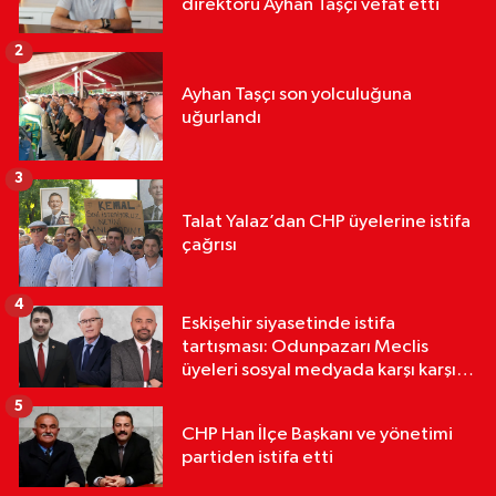
direktörü Ayhan Taşçı vefat etti
2
Ayhan Taşçı son yolculuğuna
uğurlandı
3
Talat Yalaz’dan CHP üyelerine istifa
çağrısı
4
Eskişehir siyasetinde istifa
tartışması: Odunpazarı Meclis
üyeleri sosyal medyada karşı karşıya
geldi
5
CHP Han İlçe Başkanı ve yönetimi
partiden istifa etti