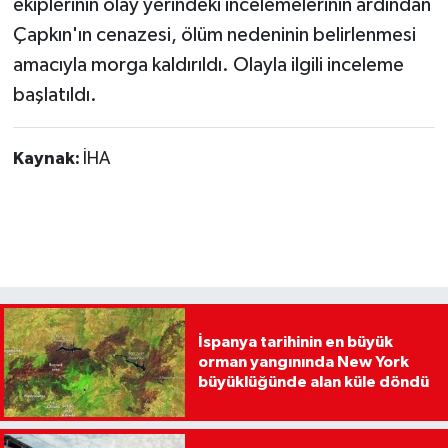
ekiplerinin olay yerindeki incelemelerinin ardından
Çapkın'ın cenazesi, ölüm nedeninin belirlenmesi
amacıyla morga kaldırıldı. Olayla ilgili inceleme
başlatıldı.
Kaynak:
İHA
İspanya tarihinin en büyük
orman yangınında New York
büyüklüğünde alan küle döndü