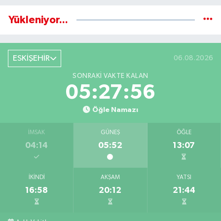
Yükleniyor...
ESKİŞEHİR
06.08.2026
SONRAKI VAKTE KALAN
05:27:56
Öğle Namazı
İMSAK
GÜNEŞ
ÖĞLE
04:14
05:52
13:07
İKINDI
AKŞAM
YATSI
16:58
20:12
21:44