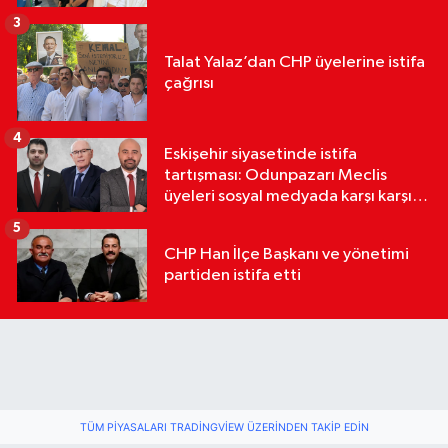
3
Talat Yalaz’dan CHP üyelerine istifa
çağrısı
4
Eskişehir siyasetinde istifa
tartışması: Odunpazarı Meclis
üyeleri sosyal medyada karşı karşıya
geldi
5
CHP Han İlçe Başkanı ve yönetimi
partiden istifa etti
TÜM PIYASALARI TRADINGVIEW ÜZERINDEN TAKIP EDIN