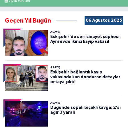
Aylık Vakitler
Geçen Yıl Bugün
06 Ağustos 2025
ASAYİŞ
Eskişehir’de seri cinayet şüphesi:
Aynı evde ikinci kayıp vakası!
ASAYİŞ
Eskişehir bağlantılı kayıp
vakasında kan donduran detaylar
ortaya çıktı!
ASAYİŞ
Düğünde sopalı bıçaklı kavga: 2’si
ağır 3 yaralı