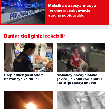
Meksika'da sosyal medya
fenomeni canlı yayında
vurularak öldürüldü
Bunlar da ilginizi çekebilir
Darp edilen yaşlı adam
Mahalleyi savaş alanına
hastaneye kaldırıldı
çevirdi, alkollü kadın sürücü
karıştığı kazayı unuttu