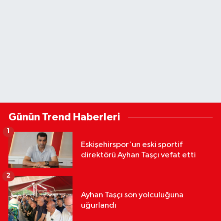
Günün Trend Haberleri
1
Eskişehirspor'un eski sportif
direktörü Ayhan Taşçı vefat etti
2
Ayhan Taşçı son yolculuğuna
uğurlandı