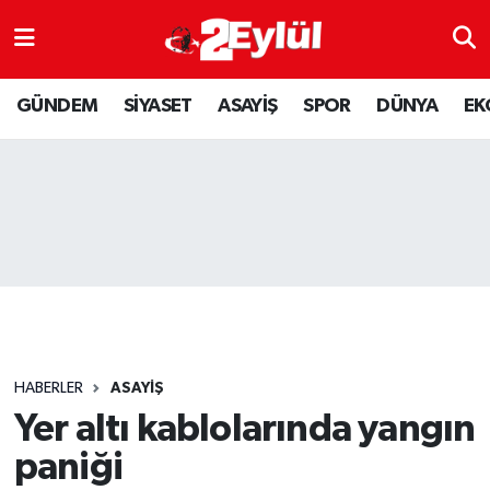
ASAYİŞ
Nöbetçi Eczaneler
GÜNDEM
SİYASET
ASAYİŞ
SPOR
DÜNYA
EK
DÜNYA
Hava Durumu
EKONOMİ
Eskişehir Namaz Vakitleri
GÜNDEM
Trafik Durumu
RESMİ İLAN
Puan Durumu ve Fikstür
SİYASET
Tüm Manşetler
HABERLER
ASAYİŞ
SPOR
Son Dakika Haberleri
Yer altı kablolarında yangın
paniği
YAŞAM
Haber Arşivi