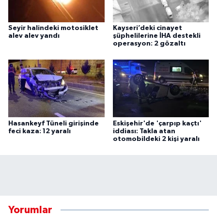
Seyir halindeki motosiklet
Kayseri’deki cinayet
alev alev yandı
şüphelilerine İHA destekli
operasyon: 2 gözaltı
Hasankeyf Tüneli girişinde
Eskişehir'de 'çarpıp kaçtı'
feci kaza: 12 yaralı
iddiası: Takla atan
otomobildeki 2 kişi yaralı
Yorumlar