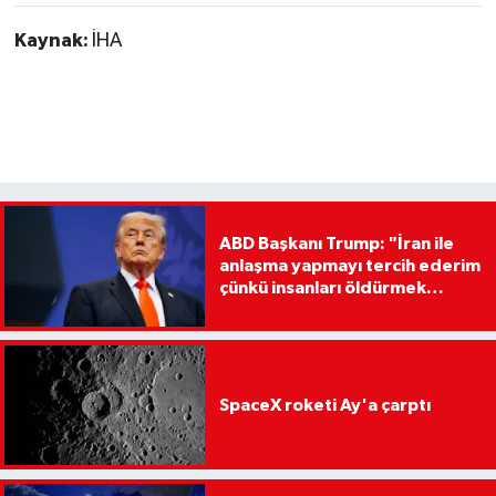
Kaynak:
İHA
ABD Başkanı Trump: "İran ile
anlaşma yapmayı tercih ederim
çünkü insanları öldürmek
istemiyorum"
SpaceX roketi Ay'a çarptı