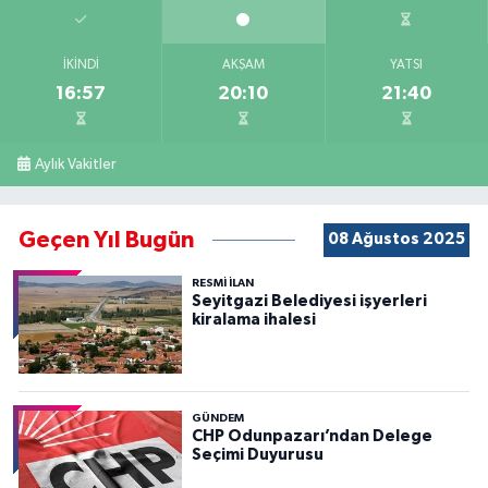
İKINDI
AKŞAM
YATSI
16:57
20:10
21:40
Aylık Vakitler
Geçen Yıl Bugün
08 Ağustos 2025
RESMİ İLAN
Seyitgazi Belediyesi işyerleri
kiralama ihalesi
GÜNDEM
CHP Odunpazarı’ndan Delege
Seçimi Duyurusu