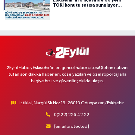
Eskişehir’in o ilçesinde 66 yeni
TOKİ konutu satışa sunuluyor…
2Eylül Haber, Eskişehir’in en güncel haber sitesi! Şehrin nabzını
tutan son dakika haberleri, köşe yazıları ve özel röportajlarla
bilgiye hızlı ve güvenilir şekilde ulaşın.
İstiklal, Nurgül Sk No: 19, 26010 Odunpazarı/Eskişehir
0(222) 226 42 22
[email protected]