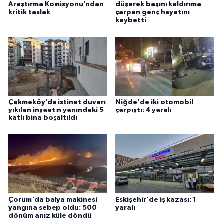
Araştırma Komisyonu’ndan
düşerek başını kaldırıma
kritik taslak
çarpan genç hayatını
kaybetti
Çekmeköy’de istinat duvarı
Niğde'de iki otomobil
yıkılan inşaatın yanındaki 5
çarpıştı: 4 yaralı
katlı bina boşaltıldı
Çorum'da balya makinesi
Eskişehir'de iş kazası: 1
yangına sebep oldu: 500
yaralı
dönüm anız küle döndü