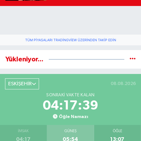
TÜM PIYASALARI TRADINGVIEW ÜZERINDEN TAKIP EDIN
Yükleniyor...
ESKİŞEHİR
08.08.2026
SONRAKI VAKTE KALAN
04:17:38
Öğle Namazı
İMSAK
GÜNEŞ
ÖĞLE
04:17
05:54
13:07