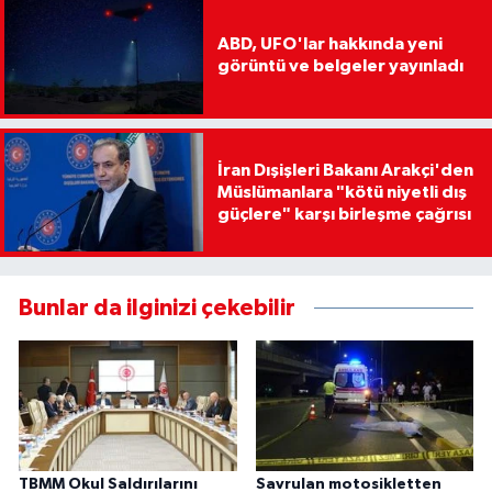
ABD, UFO'lar hakkında yeni
görüntü ve belgeler yayınladı
İran Dışişleri Bakanı Arakçi'den
Müslümanlara "kötü niyetli dış
güçlere" karşı birleşme çağrısı
Bunlar da ilginizi çekebilir
TBMM Okul Saldırılarını
Savrulan motosikletten