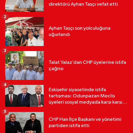
direktörü Ayhan Taşçı vefat etti
2
Ayhan Taşçı son yolculuğuna
uğurlandı
3
Talat Yalaz’dan CHP üyelerine istifa
çağrısı
4
Eskişehir siyasetinde istifa
tartışması: Odunpazarı Meclis
üyeleri sosyal medyada karşı karşıya
geldi
5
CHP Han İlçe Başkanı ve yönetimi
partiden istifa etti