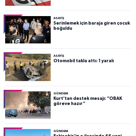
ASAYİŞ
Serinlemek için baraja giren çocuk
boğuldu
ASAYİŞ
Otomobil takla attı: 1 yaralı
GÜNDEM
Kurt’tan destek mesajı: “OBAK
göreve hazır”
GÜNDEM