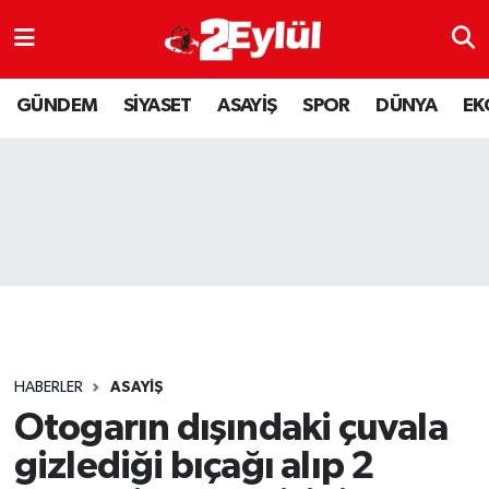
ASAYİŞ
Nöbetçi Eczaneler
GÜNDEM
SİYASET
ASAYİŞ
SPOR
DÜNYA
EK
DÜNYA
Hava Durumu
EKONOMİ
Eskişehir Namaz Vakitleri
GÜNDEM
Trafik Durumu
RESMİ İLAN
Puan Durumu ve Fikstür
SİYASET
Tüm Manşetler
HABERLER
ASAYİŞ
SPOR
Son Dakika Haberleri
Otogarın dışındaki çuvala
gizlediği bıçağı alıp 2
YAŞAM
Haber Arşivi