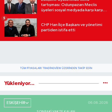
tartışması: Odunpazarı Meclis
üyeleri sosyal medyada karşı karşıya
geldi
5
CHP Han İlçe Başkanı ve yönetimi
partiden istifa etti
TÜM PIYASALARI TRADINGVIEW ÜZERINDEN TAKIP EDIN
Yükleniyor...
ESKİŞEHİR
06.08.2026
SONRAKI VAKTE KALAN