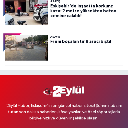
ASAYİŞ
Eskişehir'de inşaatta korkunç
kaza: 2 metre yüksekten beton
zemine çakıldı!
ASAYİŞ
Freni boşalan tır 8 aracı biçti!
2Eylül Haber, Eskişehir’in en güncel haber sitesi! Şehrin nabzını
tutan son dakika haberleri, köşe yazıları ve özel röportajlarla
bilgiye hızlı ve güvenilir şekilde ulaşın.