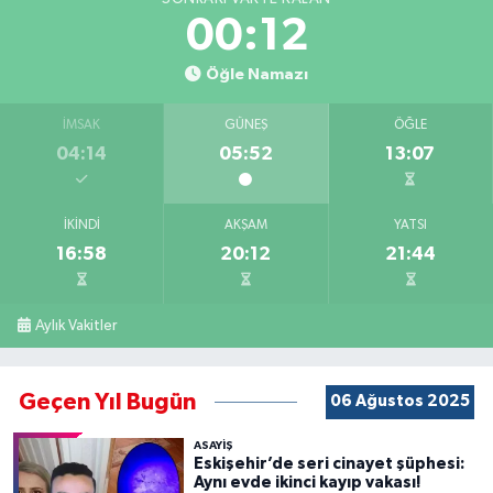
00:11
Öğle Namazı
İMSAK
GÜNEŞ
ÖĞLE
04:14
05:52
13:07
İKINDI
AKŞAM
YATSI
16:58
20:12
21:44
Aylık Vakitler
Geçen Yıl Bugün
06 Ağustos 2025
ASAYİŞ
Eskişehir’de seri cinayet şüphesi:
Aynı evde ikinci kayıp vakası!