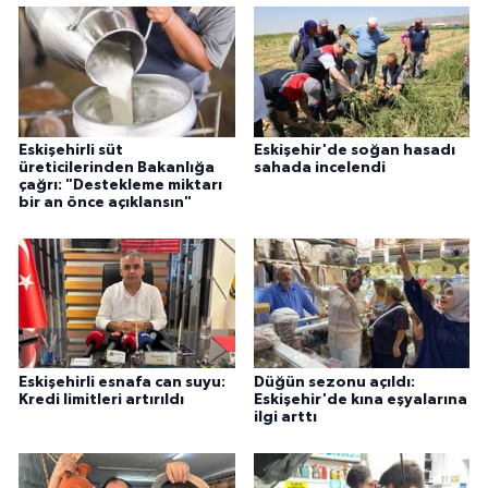
Eskişehirli süt
Eskişehir'de soğan hasadı
üreticilerinden Bakanlığa
sahada incelendi
çağrı: "Destekleme miktarı
bir an önce açıklansın"
Eskişehirli esnafa can suyu:
Düğün sezonu açıldı:
Kredi limitleri artırıldı
Eskişehir'de kına eşyalarına
ilgi arttı