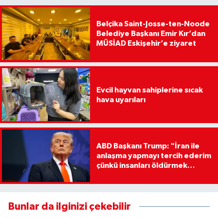
Belçika Saint-Josse-ten-Noode
Belediye Başkanı Emir Kır’dan
MÜSİAD Eskişehir’e ziyaret
Evcil hayvan sahiplerine sıcak
hava uyarıları
ABD Başkanı Trump: "İran ile
anlaşma yapmayı tercih ederim
çünkü insanları öldürmek
istemiyorum"
Bunlar da ilginizi çekebilir