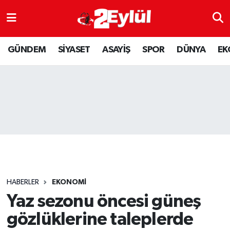
ASAYİŞ
Nöbetçi Eczaneler
GÜNDEM
SİYASET
ASAYİŞ
SPOR
DÜNYA
EK
DÜNYA
Hava Durumu
EKONOMİ
Eskişehir Namaz Vakitleri
GÜNDEM
Trafik Durumu
RESMİ İLAN
Puan Durumu ve Fikstür
SİYASET
Tüm Manşetler
HABERLER
EKONOMİ
SPOR
Son Dakika Haberleri
Yaz sezonu öncesi güneş
gözlüklerine taleplerde
YAŞAM
Haber Arşivi