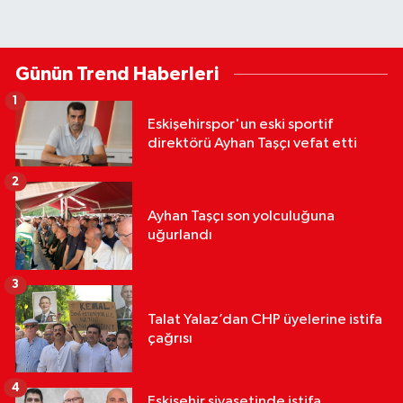
Günün Trend Haberleri
1
Eskişehirspor'un eski sportif
direktörü Ayhan Taşçı vefat etti
2
Ayhan Taşçı son yolculuğuna
uğurlandı
3
Talat Yalaz’dan CHP üyelerine istifa
çağrısı
4
Eskişehir siyasetinde istifa