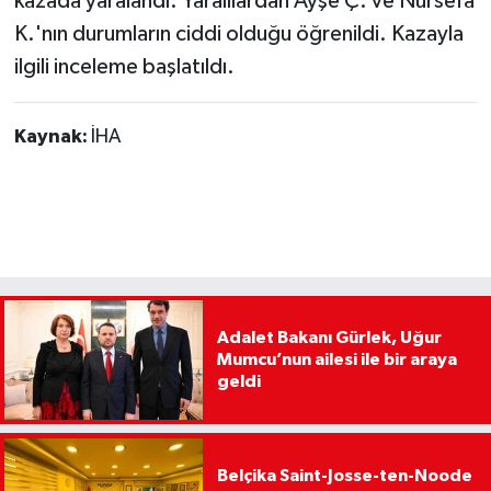
kazada yaralandı. Yaralılardan Ayşe Ç. ve Nursefa
K.'nın durumların ciddi olduğu öğrenildi. Kazayla
ilgili inceleme başlatıldı.
Kaynak:
İHA
Adalet Bakanı Gürlek, Uğur
Mumcu’nun ailesi ile bir araya
geldi
Belçika Saint-Josse-ten-Noode