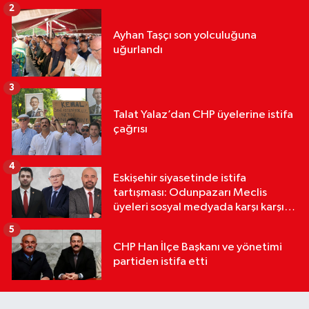
2
Ayhan Taşçı son yolculuğuna
uğurlandı
3
Talat Yalaz’dan CHP üyelerine istifa
çağrısı
4
Eskişehir siyasetinde istifa
tartışması: Odunpazarı Meclis
üyeleri sosyal medyada karşı karşıya
geldi
5
CHP Han İlçe Başkanı ve yönetimi
partiden istifa etti