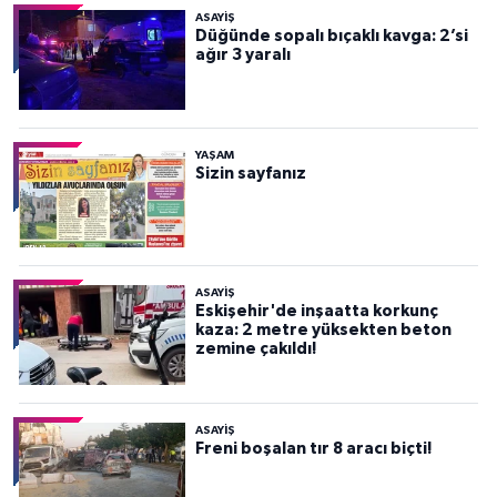
ASAYİŞ
Düğünde sopalı bıçaklı kavga: 2’si
ağır 3 yaralı
YAŞAM
Sizin sayfanız
ASAYİŞ
Eskişehir'de inşaatta korkunç
kaza: 2 metre yüksekten beton
zemine çakıldı!
ASAYİŞ
Freni boşalan tır 8 aracı biçti!