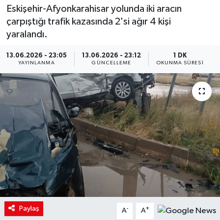
Eskişehir-Afyonkarahisar yolunda iki aracın
çarpıştığı trafik kazasında 2'si ağır 4 kişi
yaralandı.
13.06.2026 - 23:05
13.06.2026 - 23:12
1 DK
YAYINLANMA
GÜNCELLEME
OKUNMA SÜRESI
Paylaş
-
+
A
A