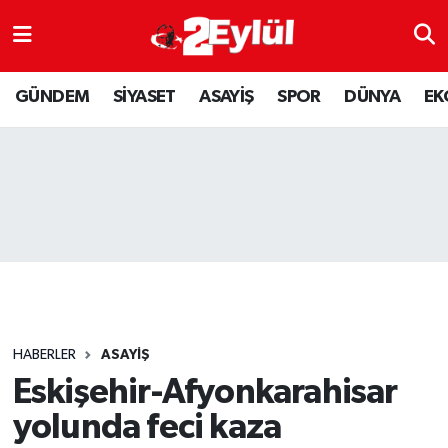
ASAYİŞ
Nöbetçi Eczaneler
GÜNDEM
SİYASET
ASAYİŞ
SPOR
DÜNYA
EK
DÜNYA
Hava Durumu
EKONOMİ
Eskişehir Namaz Vakitleri
GÜNDEM
Trafik Durumu
RESMİ İLAN
Puan Durumu ve Fikstür
SİYASET
Tüm Manşetler
HABERLER
ASAYİŞ
SPOR
Son Dakika Haberleri
Eskişehir-Afyonkarahisar
yolunda feci kaza
YAŞAM
Haber Arşivi