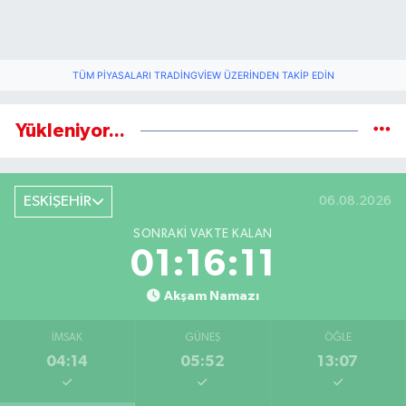
TÜM PIYASALARI TRADINGVIEW ÜZERINDEN TAKIP EDIN
Yükleniyor...
ESKİŞEHİR
06.08.2026
SONRAKI VAKTE KALAN
01:16:10
Akşam Namazı
İMSAK
GÜNEŞ
ÖĞLE
04:14
05:52
13:07