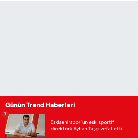
Günün Trend Haberleri
1
Eskişehirspor'un eski sportif
direktörü Ayhan Taşçı vefat etti