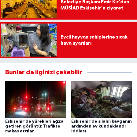
Belediye Başkanı Emir Kır’dan
MÜSİAD Eskişehir’e ziyaret
Evcil hayvan sahiplerine sıcak
hava uyarıları
Bunlar da ilginizi çekebilir
Eskişehir’de yürekleri ağza
Eskişehir’de silahlı kavganın
getiren görüntü: Trafikte
ardından ev kundaklandı
makas attılar
iddiası