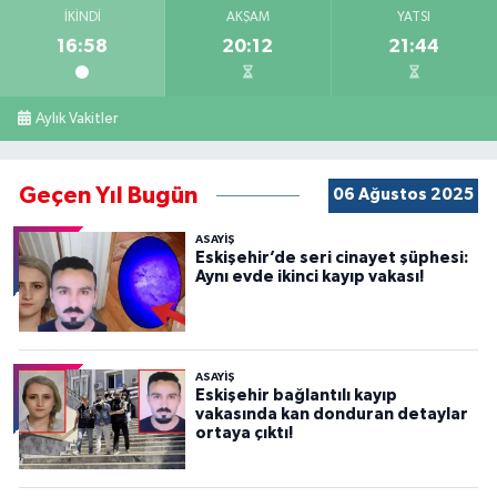
İKINDI
AKŞAM
YATSI
16:58
20:12
21:44
Aylık Vakitler
Geçen Yıl Bugün
06 Ağustos 2025
ASAYİŞ
Eskişehir’de seri cinayet şüphesi:
Aynı evde ikinci kayıp vakası!
ASAYİŞ
Eskişehir bağlantılı kayıp
vakasında kan donduran detaylar
ortaya çıktı!