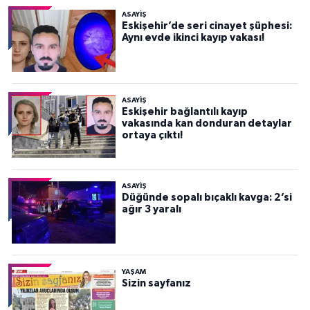
ASAYİŞ
Eskişehir’de seri cinayet şüphesi:
Aynı evde ikinci kayıp vakası!
ASAYİŞ
Eskişehir bağlantılı kayıp
vakasında kan donduran detaylar
ortaya çıktı!
ASAYİŞ
Düğünde sopalı bıçaklı kavga: 2’si
ağır 3 yaralı
YAŞAM
Sizin sayfanız