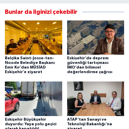
Bunlar da ilginizi çekebilir
Belçika Saint-Josse-ten-
Eskişehir’de deprem
Noode Belediye Başkanı
güvenliği tartışması:
Emir Kır’dan MÜSİAD
İMO’dan bilimsel
Eskişehir’e ziyaret
değerlendirme çağrısı
Eskişehir Büyükşehir
ATAP'tan Sanayi ve
duyurdu: Yaya yolu geçici
Teknoloji Bakanlığı'na
olarak kapatıldı!
ziyaret