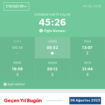
ESKİŞEHİR
06.08.2026
SONRAKI VAKTE KALAN
45:26
Öğle Namazı
İMSAK
GÜNEŞ
ÖĞLE
04:14
05:52
13:07
İKINDI
AKŞAM
YATSI
16:58
20:12
21:44
Aylık Vakitler
Geçen Yıl Bugün
06 Ağustos 2025