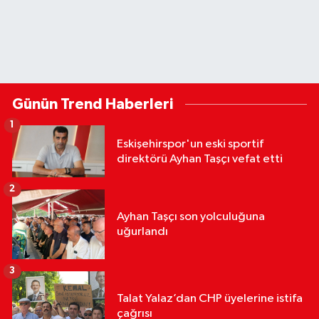
Günün Trend Haberleri
1
Eskişehirspor'un eski sportif
direktörü Ayhan Taşçı vefat etti
2
Ayhan Taşçı son yolculuğuna
uğurlandı
3
Talat Yalaz’dan CHP üyelerine istifa
çağrısı