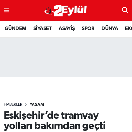
ASAYİŞ
Nöbetçi Eczaneler
GÜNDEM
SİYASET
ASAYİŞ
SPOR
DÜNYA
EK
DÜNYA
Hava Durumu
EKONOMİ
Eskişehir Namaz Vakitleri
GÜNDEM
Trafik Durumu
RESMİ İLAN
Puan Durumu ve Fikstür
SİYASET
Tüm Manşetler
HABERLER
YAŞAM
SPOR
Son Dakika Haberleri
Eskişehir’de tramvay
yolları bakımdan geçti
YAŞAM
Haber Arşivi