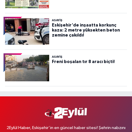
ASAYİŞ
Eskişehir'de inşaatta korkunç
kaza: 2 metre yüksekten beton
zemine çakıldı!
ASAYİŞ
Freni boşalan tır 8 aracı biçti!
2Eylül Haber, Eskişehir’in en güncel haber sitesi! Şehrin nabzını