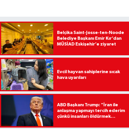
Belçika Saint-Josse-ten-Noode
Belediye Başkanı Emir Kır’dan
MÜSİAD Eskişehir’e ziyaret
Evcil hayvan sahiplerine sıcak
hava uyarıları
ABD Başkanı Trump: "İran ile
anlaşma yapmayı tercih ederim
çünkü insanları öldürmek
istemiyorum"