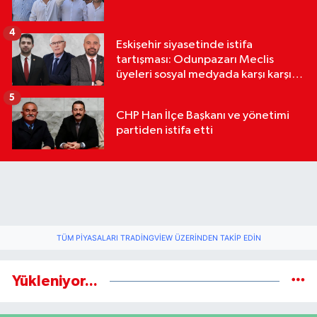
4
Eskişehir siyasetinde istifa
tartışması: Odunpazarı Meclis
üyeleri sosyal medyada karşı karşıya
geldi
5
CHP Han İlçe Başkanı ve yönetimi
partiden istifa etti
TÜM PIYASALARI TRADINGVIEW ÜZERINDEN TAKIP EDIN
Yükleniyor...