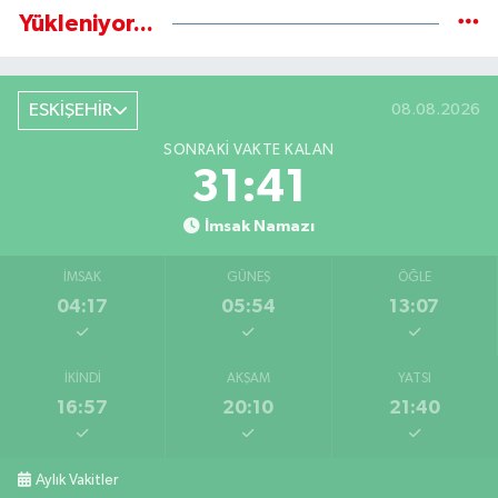
Yükleniyor...
ESKİŞEHİR
08.08.2026
SONRAKI VAKTE KALAN
31:41
İmsak Namazı
İMSAK
GÜNEŞ
ÖĞLE
04:17
05:54
13:07
İKINDI
AKŞAM
YATSI
16:57
20:10
21:40
Aylık Vakitler