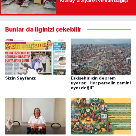
Kızılay'a ziyaret ve kan bağışı
Bunlar da ilginizi çekebilir
Sizin Sayfanız
Eskişehir için deprem
uyarısı: “Her parselin zemini
aynı değil”