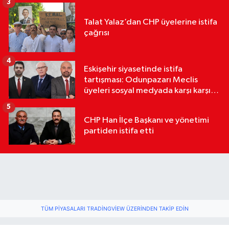
3
Talat Yalaz’dan CHP üyelerine istifa
çağrısı
4
Eskişehir siyasetinde istifa
tartışması: Odunpazarı Meclis
üyeleri sosyal medyada karşı karşıya
geldi
5
CHP Han İlçe Başkanı ve yönetimi
partiden istifa etti
TÜM PIYASALARI TRADINGVIEW ÜZERINDEN TAKIP EDIN