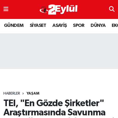
ASAYİŞ
Nöbetçi Eczaneler
GÜNDEM
SİYASET
ASAYİŞ
SPOR
DÜNYA
EK
DÜNYA
Hava Durumu
EKONOMİ
Eskişehir Namaz Vakitleri
GÜNDEM
Trafik Durumu
RESMİ İLAN
Puan Durumu ve Fikstür
SİYASET
Tüm Manşetler
HABERLER
YAŞAM
SPOR
Son Dakika Haberleri
TEI, "En Gözde Şirketler"
Araştırmasında Savunma
YAŞAM
Haber Arşivi