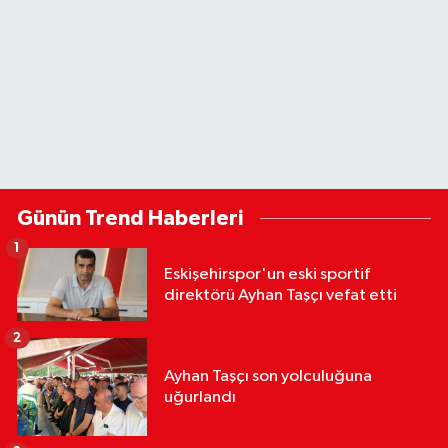
Günün Trend Haberleri
1
Eskişehirspor'un eski sportif
direktörü Ayhan Taşçı vefat etti
2
Ayhan Taşçı son yolculuğuna
uğurlandı