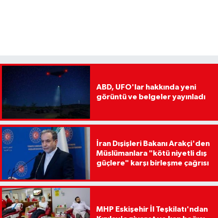
ABD, UFO'lar hakkında yeni
görüntü ve belgeler yayınladı
İran Dışişleri Bakanı Arakçi'den
Müslümanlara "kötü niyetli dış
güçlere" karşı birleşme çağrısı
MHP Eskişehir İl Teşkilatı'ndan