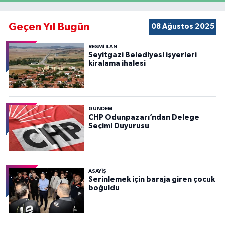
Geçen Yıl Bugün
08 Ağustos 2025
RESMİ İLAN
Seyitgazi Belediyesi işyerleri
kiralama ihalesi
GÜNDEM
CHP Odunpazarı’ndan Delege
Seçimi Duyurusu
ASAYİŞ
Serinlemek için baraja giren çocuk
boğuldu