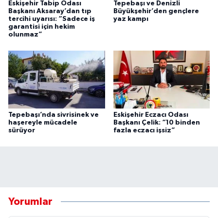
Eskişehir Tabip Odası
Tepebaşı ve Denizli
Başkanı Aksaray’dan tıp
Büyükşehir’den gençlere
tercihi uyarısı: “Sadece iş
yaz kampı
garantisi için hekim
olunmaz”
Tepebaşı’nda sivrisinek ve
Eskişehir Eczacı Odası
haşereyle mücadele
Başkanı Çelik: “10 binden
sürüyor
fazla eczacı işsiz”
Yorumlar