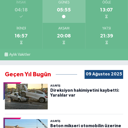
İMSAK
GÜNEŞ
ÖĞLE
04:18
05:55
13:07
İKINDI
AKŞAM
YATSI
16:57
20:08
21:39
Aylık Vakitler
Geçen Yıl Bugün
09 Ağustos 2025
ASAYİŞ
Direksiyon hakimiyetini kaybetti:
Yaralılar var
ASAYİŞ
Beton mikseri otomobilin üzerine