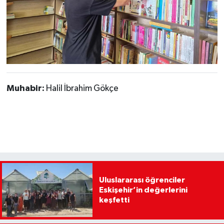
Muhabir:
Halil İbrahim Gökçe
Uluslararası öğrenciler
Eskişehir’in değerlerini
keşfetti