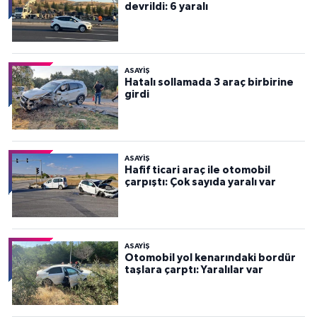
devrildi: 6 yaralı
ASAYİŞ
Hatalı sollamada 3 araç birbirine
girdi
ASAYİŞ
Hafif ticari araç ile otomobil
çarpıştı: Çok sayıda yaralı var
ASAYİŞ
Otomobil yol kenarındaki bordür
taşlara çarptı: Yaralılar var