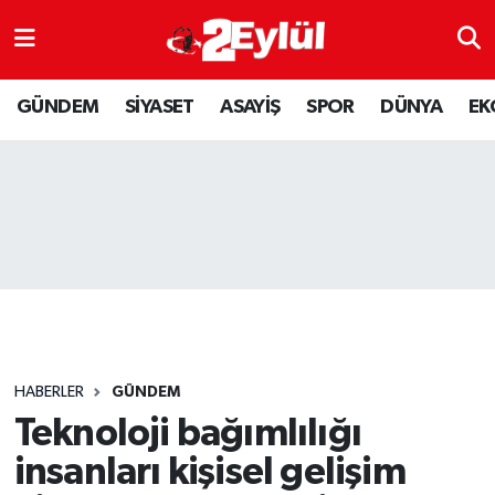
ASAYİŞ
Nöbetçi Eczaneler
GÜNDEM
SİYASET
ASAYİŞ
SPOR
DÜNYA
EK
DÜNYA
Hava Durumu
EKONOMİ
Eskişehir Namaz Vakitleri
GÜNDEM
Trafik Durumu
RESMİ İLAN
Puan Durumu ve Fikstür
SİYASET
Tüm Manşetler
HABERLER
GÜNDEM
SPOR
Son Dakika Haberleri
Teknoloji bağımlılığı
insanları kişisel gelişim
YAŞAM
Haber Arşivi