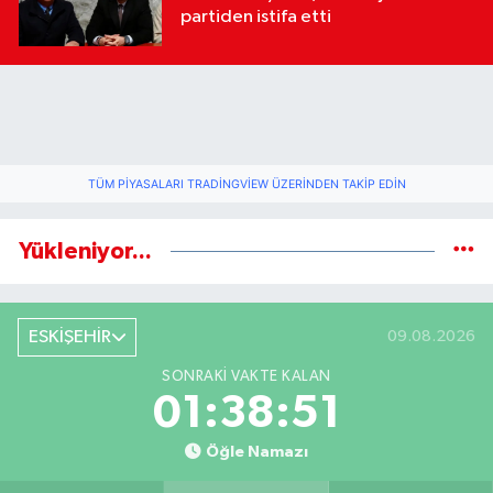
partiden istifa etti
TÜM PIYASALARI TRADINGVIEW ÜZERINDEN TAKIP EDIN
Yükleniyor...
ESKİŞEHİR
09.08.2026
SONRAKI VAKTE KALAN
01:38:50
Öğle Namazı