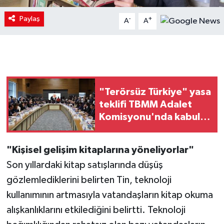
Paylaş
-
+
A
A
"Terörsüz Türkiye" yasa
teklifi TBMM Adalet
Komisyonu'nda kabul
edildi
"Kişisel gelişim kitaplarına yöneliyorlar"
Son yıllardaki kitap satışlarında düşüş
gözlemlediklerini belirten Tin, teknoloji
kullanımının artmasıyla vatandaşların kitap okuma
alışkanlıklarını etkilediğini belirtti. Teknoloji