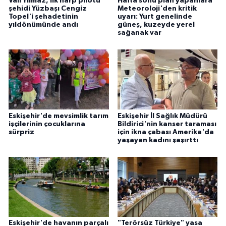
Vali Yılmaz, ilk harp pilotu
Hafta sonu plan yapanlara
şehidi Yüzbaşı Cengiz
Meteoroloji'den kritik
Topel'i şehadetinin
uyarı: Yurt genelinde
yıldönümünde andı
güneş, kuzeyde yerel
sağanak var
Eskişehir'de mevsimlik tarım
Eskişehir İl Sağlık Müdürü
işçilerinin çocuklarına
Bildirici'nin kanser taraması
sürpriz
için ikna çabası Amerika'da
yaşayan kadını şaşırttı
Eskişehir'de havanın parçalı
"Terörsüz Türkiye" yasa