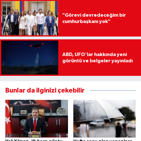
"Görevi devredeceğim bir
cumhurbaşkanı yok"
ABD, UFO'lar hakkında yeni
görüntü ve belgeler yayınladı
Bunlar da ilginizi çekebilir