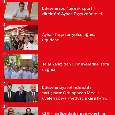
1
Eskişehirspor'un eski sportif
direktörü Ayhan Taşçı vefat etti
2
Ayhan Taşçı son yolculuğuna
uğurlandı
3
Talat Yalaz’dan CHP üyelerine istifa
çağrısı
4
Eskişehir siyasetinde istifa
tartışması: Odunpazarı Meclis
üyeleri sosyal medyada karşı karşıya
geldi
5
CHP Han İlçe Başkanı ve yönetimi