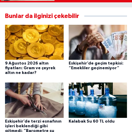
Bunlar da ilginizi çekebilir
9 Ağustos 2026 altın
Eskişehir’de geçim tepkisi:
fiyatları: Gram ve çeyrek
“Emekliler geçinemiyor”
altın ne kadar?
Eskişehir’de terzi esnafının
Kalabak Su 60 TL oldu
işleri beklendiği gibi
gitmedi: “Barometre şu