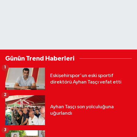
Günün Trend Haberleri
1
Eskişehirspor'un eski sportif
direktörü Ayhan Taşçı vefat etti
2
Ayhan Taşçı son yolculuğuna
uğurlandı
3