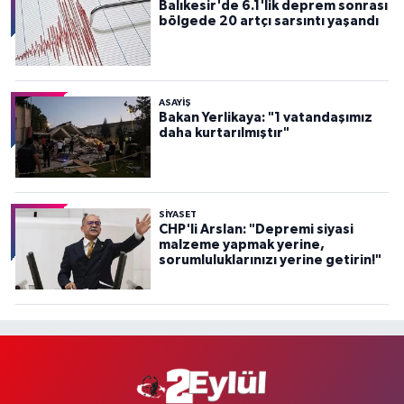
Balıkesir'de 6.1'lik deprem sonrası
bölgede 20 artçı sarsıntı yaşandı
ASAYİŞ
Bakan Yerlikaya: "1 vatandaşımız
daha kurtarılmıştır"
SİYASET
CHP'li Arslan: "Depremi siyasi
malzeme yapmak yerine,
sorumluluklarınızı yerine getirin!"