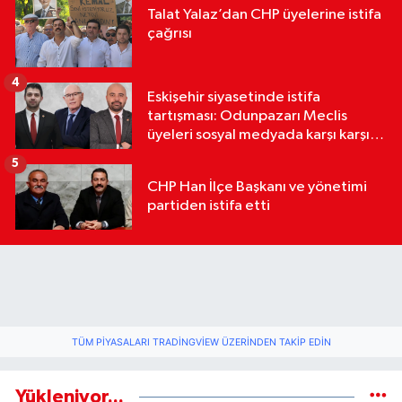
Talat Yalaz’dan CHP üyelerine istifa
çağrısı
4
Eskişehir siyasetinde istifa
tartışması: Odunpazarı Meclis
üyeleri sosyal medyada karşı karşıya
geldi
5
CHP Han İlçe Başkanı ve yönetimi
partiden istifa etti
TÜM PIYASALARI TRADINGVIEW ÜZERINDEN TAKIP EDIN
Yükleniyor...