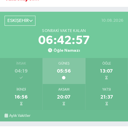
ESKİŞEHİR
10.08.2026
SONRAKI VAKTE KALAN
06:42:57
Öğle Namazı
İMSAK
GÜNEŞ
ÖĞLE
04:19
05:56
13:07
İKINDI
AKŞAM
YATSI
16:56
20:07
21:37
Aylık Vakitler