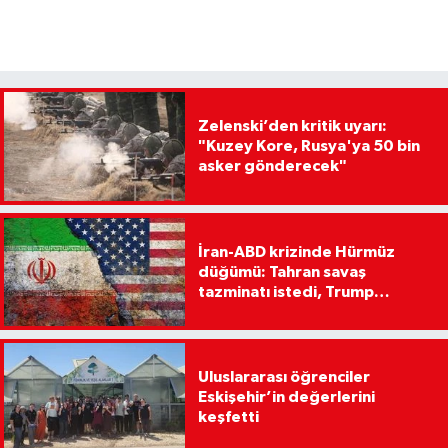
Zelenski’den kritik uyarı:
"Kuzey Kore, Rusya'ya 50 bin
asker gönderecek"
İran-ABD krizinde Hürmüz
düğümü: Tahran savaş
tazminatı istedi, Trump
ağırdan alıyor
Uluslararası öğrenciler
Eskişehir’in değerlerini
keşfetti