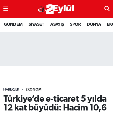
ASAYİŞ
Nöbetçi Eczaneler
GÜNDEM
SİYASET
ASAYİŞ
SPOR
DÜNYA
EK
DÜNYA
Hava Durumu
EKONOMİ
Eskişehir Namaz Vakitleri
GÜNDEM
Trafik Durumu
RESMİ İLAN
Puan Durumu ve Fikstür
SİYASET
Tüm Manşetler
HABERLER
EKONOMİ
SPOR
Son Dakika Haberleri
Türkiye’de e-ticaret 5 yılda
12 kat büyüdü: Hacim 10,6
YAŞAM
Haber Arşivi