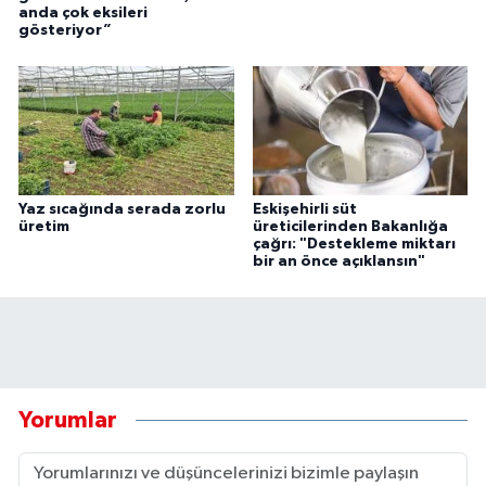
anda çok eksileri
gösteriyor”
Yaz sıcağında serada zorlu
Eskişehirli süt
üretim
üreticilerinden Bakanlığa
çağrı: "Destekleme miktarı
bir an önce açıklansın"
Yorumlar