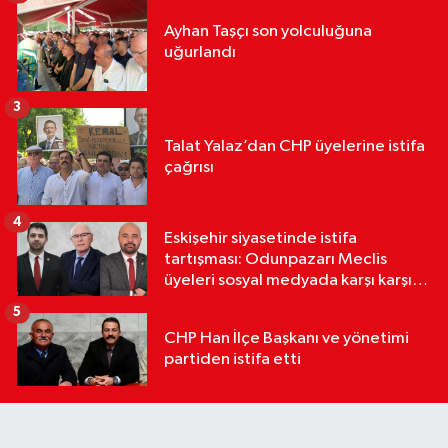
Ayhan Taşçı son yolculuğuna
uğurlandı
3
Talat Yalaz’dan CHP üyelerine istifa
çağrısı
4
Eskişehir siyasetinde istifa
tartışması: Odunpazarı Meclis
üyeleri sosyal medyada karşı karşıya
geldi
5
CHP Han İlçe Başkanı ve yönetimi
partiden istifa etti