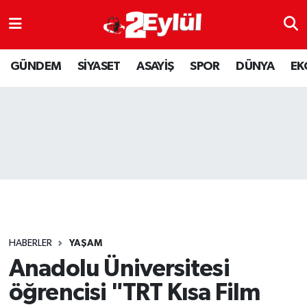
ASAYİŞ
Nöbetçi Eczaneler
GÜNDEM
SİYASET
ASAYİŞ
SPOR
DÜNYA
EK
DÜNYA
Hava Durumu
EKONOMİ
Eskişehir Namaz Vakitleri
GÜNDEM
Trafik Durumu
RESMİ İLAN
Puan Durumu ve Fikstür
SİYASET
Tüm Manşetler
HABERLER
YAŞAM
SPOR
Son Dakika Haberleri
Anadolu Üniversitesi
öğrencisi "TRT Kısa Film
YAŞAM
Haber Arşivi