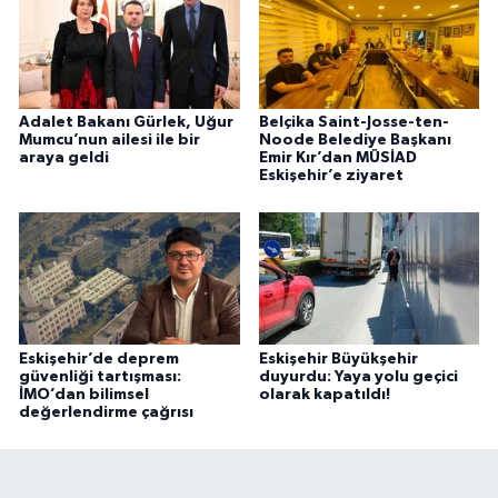
Adalet Bakanı Gürlek, Uğur
Belçika Saint-Josse-ten-
Mumcu’nun ailesi ile bir
Noode Belediye Başkanı
araya geldi
Emir Kır’dan MÜSİAD
Eskişehir’e ziyaret
Eskişehir’de deprem
Eskişehir Büyükşehir
güvenliği tartışması:
duyurdu: Yaya yolu geçici
İMO’dan bilimsel
olarak kapatıldı!
değerlendirme çağrısı