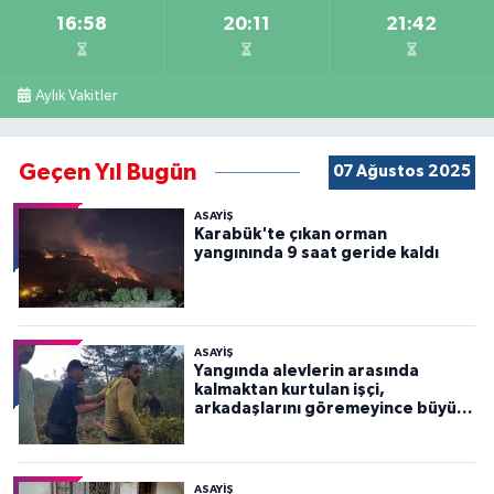
16:58
20:11
21:42
Aylık Vakitler
Geçen Yıl Bugün
07 Ağustos 2025
ASAYİŞ
Karabük'te çıkan orman
yangınında 9 saat geride kaldı
ASAYİŞ
Yangında alevlerin arasında
kalmaktan kurtulan işçi,
arkadaşlarını göremeyince büyük
panik yaşadı
ASAYİŞ