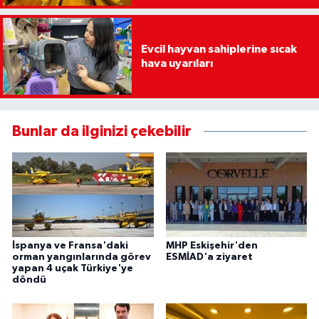
Evcil hayvan sahiplerine sıcak
hava uyarıları
Bunlar da ilginizi çekebilir
İspanya ve Fransa'daki
MHP Eskişehir'den
orman yangınlarında görev
ESMİAD'a ziyaret
yapan 4 uçak Türkiye'ye
döndü