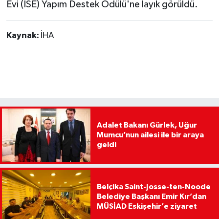
Evi (İSE) Yapım Destek Ödülü'ne layık görüldü.
Kaynak:
İHA
Adalet Bakanı Gürlek, Uğur
Mumcu’nun ailesi ile bir araya
geldi
Belçika Saint-Josse-ten-Noode
Belediye Başkanı Emir Kır’dan
MÜSİAD Eskişehir’e ziyaret