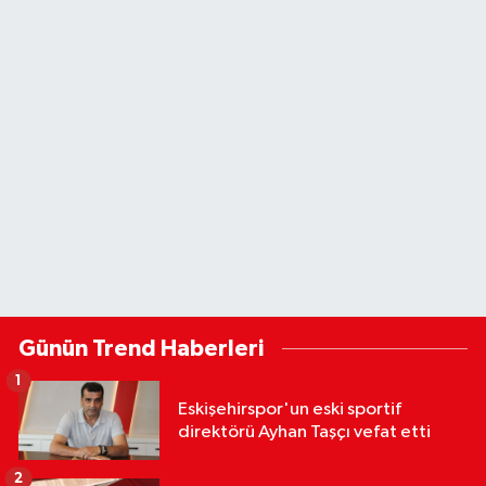
Günün Trend Haberleri
1
Eskişehirspor'un eski sportif
direktörü Ayhan Taşçı vefat etti
2