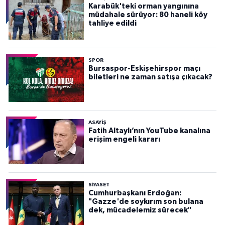
Karabük'teki orman yangınına
müdahale sürüyor: 80 haneli köy
tahliye edildi
SPOR
Bursaspor-Eskişehirspor maçı
biletleri ne zaman satışa çıkacak?
ASAYİŞ
Fatih Altaylı’nın YouTube kanalına
erişim engeli kararı
SİYASET
Cumhurbaşkanı Erdoğan:
"Gazze'de soykırım son bulana
dek, mücadelemiz sürecek"