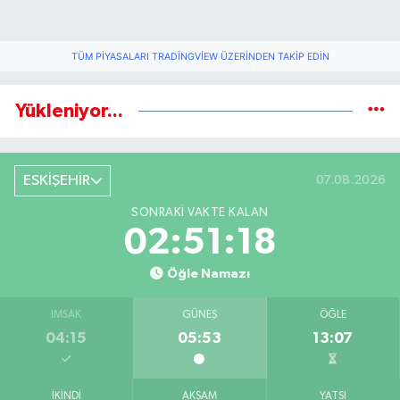
TÜM PIYASALARI TRADINGVIEW ÜZERINDEN TAKIP EDIN
Yükleniyor...
ESKİŞEHİR
07.08.2026
SONRAKI VAKTE KALAN
02:51:17
Öğle Namazı
İMSAK
GÜNEŞ
ÖĞLE
04:15
05:53
13:07
İKINDI
AKŞAM
YATSI