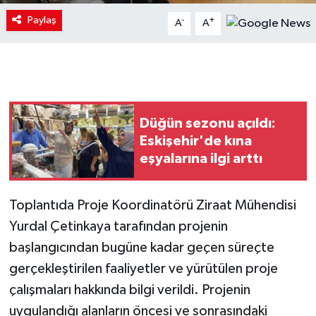
Paylaş
-
+
A
A
Düğün sezonu açıldı:
Eskişehir'de kına
eşyalarına ilgi arttı
Toplantıda Proje Koordinatörü Ziraat Mühendisi
Yurdal Çetinkaya tarafından projenin
başlangıcından bugüne kadar geçen süreçte
gerçekleştirilen faaliyetler ve yürütülen proje
çalışmaları hakkında bilgi verildi. Projenin
uygulandığı alanların öncesi ve sonrasındaki