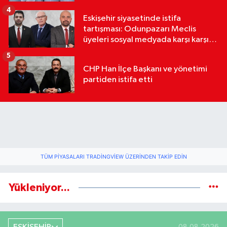
4
Eskişehir siyasetinde istifa
tartışması: Odunpazarı Meclis
üyeleri sosyal medyada karşı karşıya
geldi
5
CHP Han İlçe Başkanı ve yönetimi
partiden istifa etti
TÜM PIYASALARI TRADINGVIEW ÜZERINDEN TAKIP EDIN
Yükleniyor...
08.08.2026