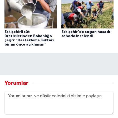
Eskişehirli süt
Eskişehir'de soğan hasadı
üreticilerinden Bakanlığa
sahada incelendi
çağrı: "Destekleme miktarı
bir an önce açıklansın"
Yorumlar