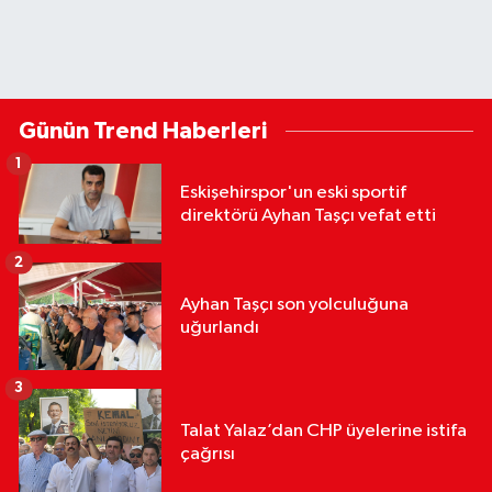
Günün Trend Haberleri
1
Eskişehirspor'un eski sportif
direktörü Ayhan Taşçı vefat etti
2
Ayhan Taşçı son yolculuğuna
uğurlandı
3
Talat Yalaz’dan CHP üyelerine istifa
çağrısı