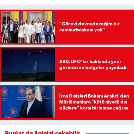
"Görevi devredeceğim bir
cumhurbaşkanı yok"
ABD, UFO'lar hakkında yeni
görüntü ve belgeler yayınladı
İran Dışişleri Bakanı Arakçi'den
Müslümanlara "kötü niyetli dış
güçlere" karşı birleşme çağrısı
Bunlar da ilginizi çekebilir