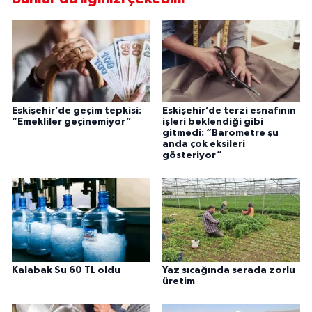
Eskişehir’de geçim tepkisi:
Eskişehir’de terzi esnafının
“Emekliler geçinemiyor”
işleri beklendiği gibi
gitmedi: “Barometre şu
anda çok eksileri
gösteriyor”
Kalabak Su 60 TL oldu
Yaz sıcağında serada zorlu
üretim