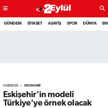
ASAYİŞ
Nöbetçi Eczaneler
GÜNDEM
SİYASET
ASAYİŞ
SPOR
DÜNYA
EK
DÜNYA
Hava Durumu
EKONOMİ
Eskişehir Namaz Vakitleri
GÜNDEM
Trafik Durumu
RESMİ İLAN
Puan Durumu ve Fikstür
SİYASET
Tüm Manşetler
HABERLER
EKONOMİ
SPOR
Son Dakika Haberleri
Eskişehir'in modeli
Türkiye'ye örnek olacak
YAŞAM
Haber Arşivi