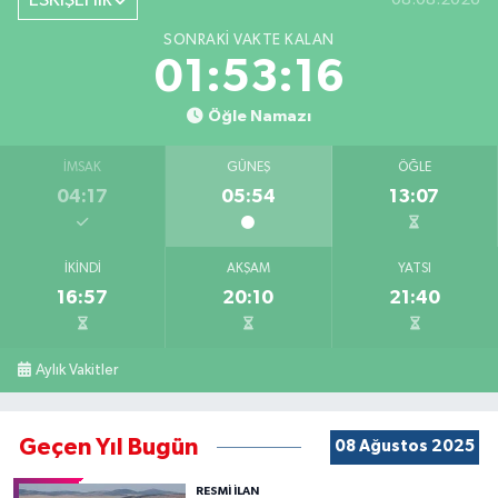
ESKİŞEHİR
SONRAKI VAKTE KALAN
01:53:15
Öğle Namazı
İMSAK
GÜNEŞ
ÖĞLE
04:17
05:54
13:07
İKINDI
AKŞAM
YATSI
16:57
20:10
21:40
Aylık Vakitler
Geçen Yıl Bugün
08 Ağustos 2025
RESMİ İLAN