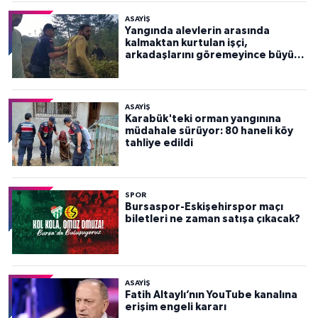
ASAYİŞ
Yangında alevlerin arasında
kalmaktan kurtulan işçi,
arkadaşlarını göremeyince büyük
panik yaşadı
ASAYİŞ
Karabük'teki orman yangınına
müdahale sürüyor: 80 haneli köy
tahliye edildi
SPOR
Bursaspor-Eskişehirspor maçı
biletleri ne zaman satışa çıkacak?
ASAYİŞ
Fatih Altaylı’nın YouTube kanalına
erişim engeli kararı