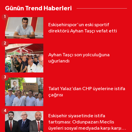
Günün Trend Haberleri
1
Eskişehirspor'un eski sportif
direktörü Ayhan Taşçı vefat etti
2
Ayhan Taşçı son yolculuğuna
uğurlandı
3
Talat Yalaz’dan CHP üyelerine istifa
çağrısı
4
Eskişehir siyasetinde istifa
tartışması: Odunpazarı Meclis
üyeleri sosyal medyada karşı karşıya