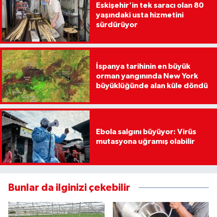
Eskişehir'in tek saracı olan 80
yaşındaki usta hizmetini
sürdürüyor
İspanya tarihinin en büyük
orman yangınında New York
büyüklüğünde alan küle döndü
Ebola salgını büyüyor: Virüs
mutasyona uğramış olabilir
Bunlar da ilginizi çekebilir