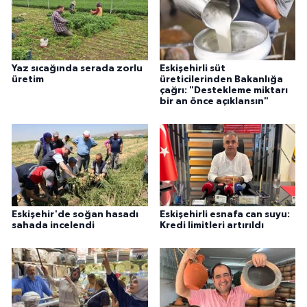
Yaz sıcağında serada zorlu
Eskişehirli süt
üretim
üreticilerinden Bakanlığa
çağrı: "Destekleme miktarı
bir an önce açıklansın"
Eskişehir'de soğan hasadı
Eskişehirli esnafa can suyu:
sahada incelendi
Kredi limitleri artırıldı