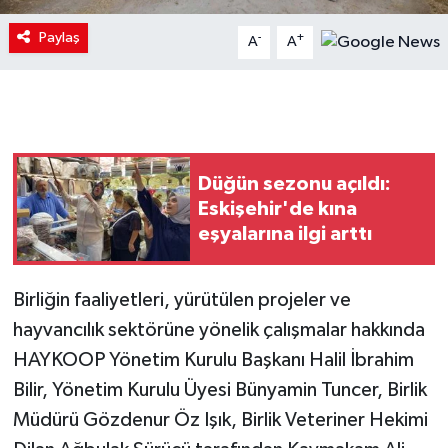
Paylaş
-
+
A
A
Düğün sezonu açıldı:
Eskişehir'de kına
eşyalarına ilgi arttı
Birliğin faaliyetleri, yürütülen projeler ve
hayvancılık sektörüne yönelik çalışmalar hakkında
HAYKOOP Yönetim Kurulu Başkanı Halil İbrahim
Bilir, Yönetim Kurulu Üyesi Bünyamin Tuncer, Birlik
Müdürü Gözdenur Öz Işık, Birlik Veteriner Hekimi