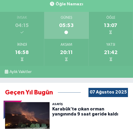
Öğle Namazı
İMSAK
GÜNEŞ
ÖĞLE
04:15
05:53
13:07
İKINDI
AKŞAM
YATSI
16:58
20:11
21:42
Aylık Vakitler
Geçen Yıl Bugün
07 Ağustos 2025
ASAYİŞ
Karabük'te çıkan orman
yangınında 9 saat geride kaldı