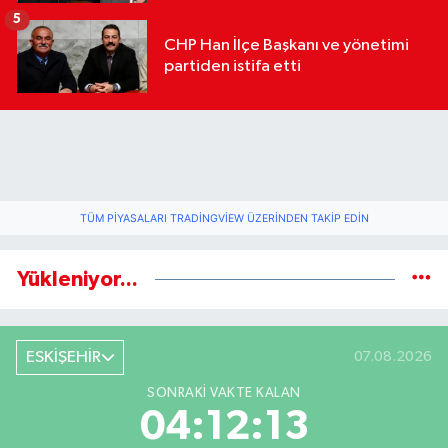
geldi
5
CHP Han İlçe Başkanı ve yönetimi
partiden istifa etti
TÜM PIYASALARI TRADINGVIEW ÜZERINDEN TAKIP EDIN
Yükleniyor...
ESKİŞEHİR
07.08.2026
SONRAKI VAKTE KALAN
04:12:13