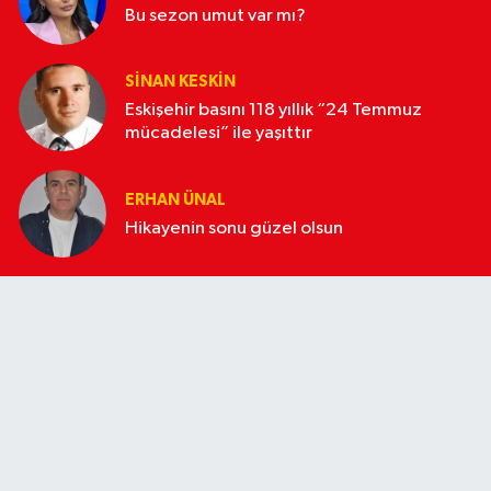
Bu sezon umut var mı?
SINAN KESKIN
Eskişehir basını 118 yıllık “24 Temmuz
mücadelesi” ile yaşıttır
ERHAN ÜNAL
Hikayenin sonu güzel olsun