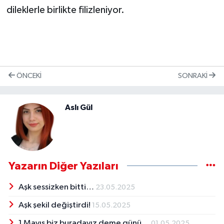
dileklerle birlikte filizleniyor.
ÖNCEKI
SONRAKI
Aslı Gül
Yazarın Diğer Yazıları
Aşk sessizken bitti…
23.05.2025
Aşk şekil değiştirdi!
15.05.2025
1 Mayıs biz buradayız deme günü…
01.05.2025