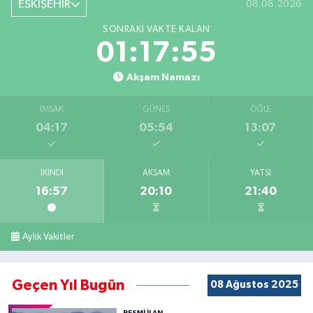
ESKİŞEHİR
08.08.2026
SONRAKI VAKTE KALAN
01:17:55
Akşam Namazı
İMSAK
GÜNEŞ
ÖĞLE
04:17
05:54
13:07
İKINDI
AKŞAM
YATSI
16:57
20:10
21:40
Aylık Vakitler
Geçen Yıl Bugün
08 Ağustos 2025
RESMİ İLAN