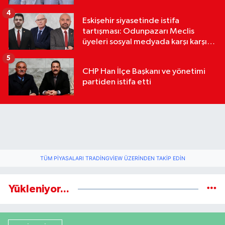
4
Eskişehir siyasetinde istifa
tartışması: Odunpazarı Meclis
üyeleri sosyal medyada karşı karşıya
geldi
5
CHP Han İlçe Başkanı ve yönetimi
partiden istifa etti
TÜM PIYASALARI TRADINGVIEW ÜZERINDEN TAKIP EDIN
Yükleniyor...