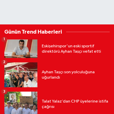
Günün Trend Haberleri
1
Eskişehirspor'un eski sportif
direktörü Ayhan Taşçı vefat etti
2
Ayhan Taşçı son yolculuğuna
uğurlandı
3
Talat Yalaz’dan CHP üyelerine istifa
çağrısı