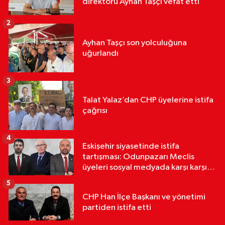
direktörü Ayhan Taşçı vefat etti
2
Ayhan Taşçı son yolculuğuna
uğurlandı
3
Talat Yalaz’dan CHP üyelerine istifa
çağrısı
4
Eskişehir siyasetinde istifa
tartışması: Odunpazarı Meclis
üyeleri sosyal medyada karşı karşıya
geldi
5
CHP Han İlçe Başkanı ve yönetimi
partiden istifa etti