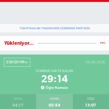
TÜM PIYASALARI TRADINGVIEW ÜZERINDEN TAKIP EDIN
Yükleniyor...
ESKİŞEHİR
08.08.2026
SONRAKI VAKTE KALAN
29:13
Öğle Namazı
İMSAK
GÜNEŞ
ÖĞLE
04:17
05:54
13:07