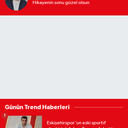
Hikayenin sonu güzel olsun
Günün Trend Haberleri
1
Eskişehirspor'un eski sportif