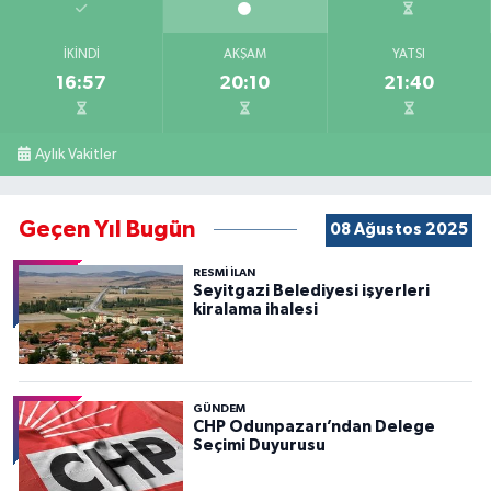
İKINDI
AKŞAM
YATSI
16:57
20:10
21:40
Aylık Vakitler
Geçen Yıl Bugün
08 Ağustos 2025
RESMİ İLAN
Seyitgazi Belediyesi işyerleri
kiralama ihalesi
GÜNDEM
CHP Odunpazarı’ndan Delege
Seçimi Duyurusu