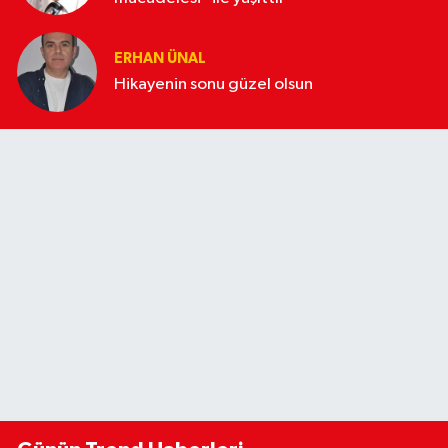
ERHAN ÜNAL
Hikayenin sonu güzel olsun