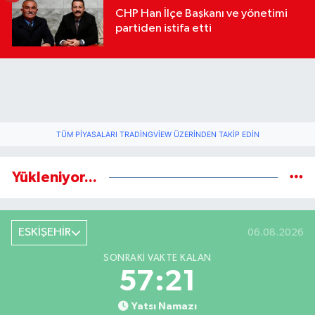
CHP Han İlçe Başkanı ve yönetimi
partiden istifa etti
TÜM PIYASALARI TRADINGVIEW ÜZERINDEN TAKIP EDIN
Yükleniyor...
ESKİŞEHİR
06.08.2026
SONRAKI VAKTE KALAN
57:20
Yatsı Namazı