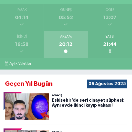
İMSAK
GÜNEŞ
ÖĞLE
04:14
05:52
13:07
İKINDI
AKŞAM
YATSI
16:58
20:12
21:44
Aylık Vakitler
Geçen Yıl Bugün
06 Ağustos 2025
ASAYİŞ
Eskişehir’de seri cinayet şüphesi:
Aynı evde ikinci kayıp vakası!