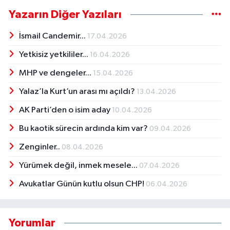
Yazarın Diğer Yazıları
İsmail Candemir...
17.04.2026
Yetkisiz yetkililer...
16.04.2026
MHP ve dengeler...
15.04.2026
Yalaz’la Kurt’un arası mı açıldı?
13.04.2026
AK Parti’den o isim aday
10.04.2026
Bu kaotik sürecin ardında kim var?
09.04.2026
Zenginler..
08.04.2026
Yürümek değil, inmek mesele...
07.04.2026
Avukatlar Günün kutlu olsun CHP!
06.04.2026
Yorumlar