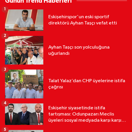
Günün Trend Haberleri
1
Eskişehirspor'un eski sportif
direktörü Ayhan Taşçı vefat etti
2
Ayhan Taşçı son yolculuğuna
uğurlandı
3
Talat Yalaz’dan CHP üyelerine istifa
çağrısı
4
Eskişehir siyasetinde istifa
tartışması: Odunpazarı Meclis
üyeleri sosyal medyada karşı karşıya
geldi
5