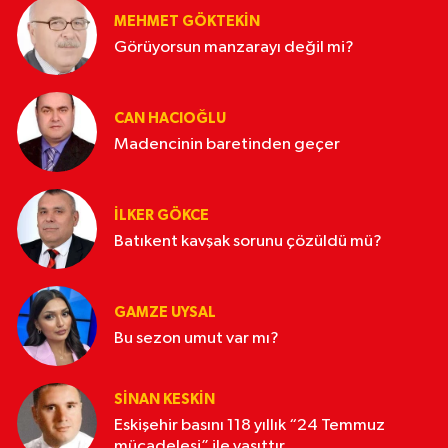
MEHMET GÖKTEKIN
Görüyorsun manzarayı değil mi?
CAN HACIOĞLU
Madencinin baretinden geçer
İLKER GÖKCE
Batıkent kavşak sorunu çözüldü mü?
GAMZE UYSAL
Bu sezon umut var mı?
SINAN KESKIN
Eskişehir basını 118 yıllık “24 Temmuz
mücadelesi” ile yaşıttır