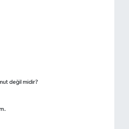
mut değil midir?
im.