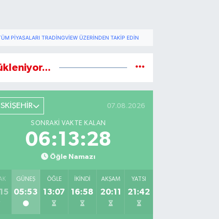
TÜM PIYASALARI TRADINGVIEW ÜZERINDEN TAKIP EDIN
ükleniyor...
ESKİŞEHİR
07.08.2026
SONRAKI VAKTE KALAN
06:13:27
Öğle Namazı
AK
GÜNEŞ
ÖĞLE
İKINDI
AKŞAM
YATSI
15
05:53
13:07
16:58
20:11
21:42