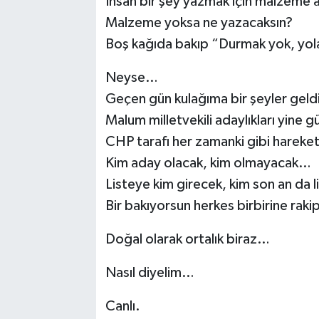
İnsan bir şey yazmak için malzeme a
Malzeme yoksa ne yazacaksın?
Boş kağıda bakıp “Durmak yok, yol
Neyse…
Geçen gün kulağıma bir şeyler geldi
Malum milletvekili adaylıkları yine
CHP tarafı her zamanki gibi hareketl
Kim aday olacak, kim olmayacak…
Listeye kim girecek, kim son an da l
Bir bakıyorsun herkes birbirine raki
Doğal olarak ortalık biraz…
Nasıl diyelim…
Canlı.