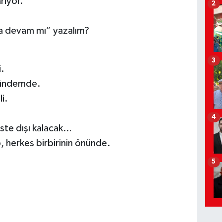
rıyor.
2
a devam mı” yazalım?
3
.
 gündemde.
i.
4
iste dışı kalacak…
p, herkes birbirinin önünde.
5