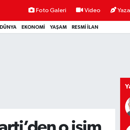
Foto Galeri
Video
Yaza
DÜNYA
EKONOMİ
YAŞAM
RESMİ İLAN
Y
arti’den o isim