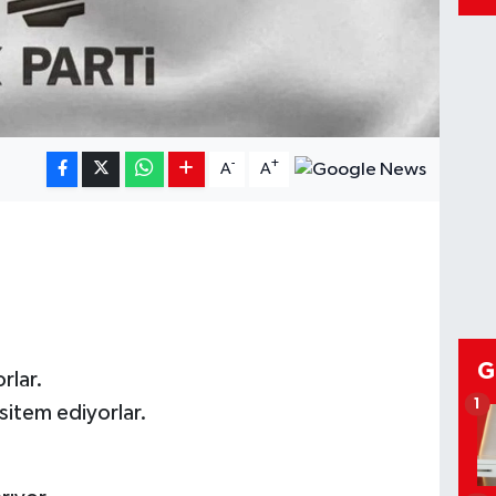
-
+
A
A
G
rlar.
1
sitem ediyorlar.