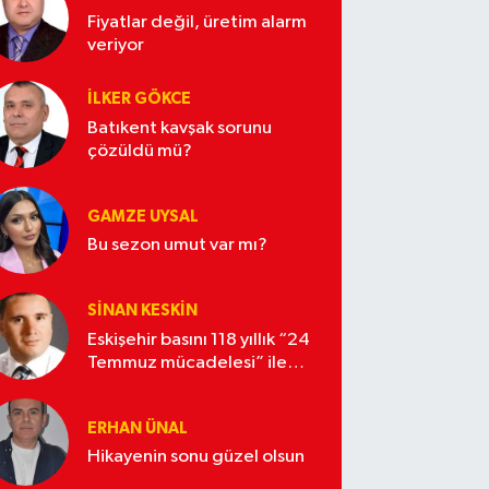
Fiyatlar değil, üretim alarm
veriyor
İLKER GÖKCE
Batıkent kavşak sorunu
çözüldü mü?
GAMZE UYSAL
Bu sezon umut var mı?
SINAN KESKIN
Eskişehir basını 118 yıllık “24
Temmuz mücadelesi” ile
yaşıttır
ERHAN ÜNAL
Hikayenin sonu güzel olsun