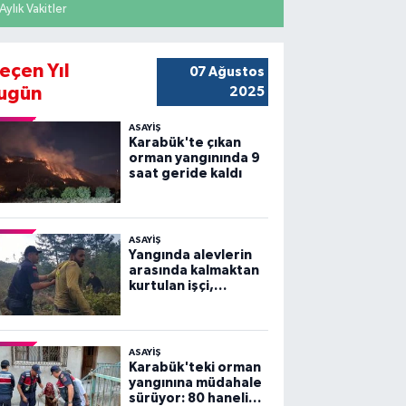
Aylık Vakitler
eçen Yıl
07 Ağustos
ugün
2025
ASAYİŞ
Karabük'te çıkan
orman yangınında 9
saat geride kaldı
ASAYİŞ
Yangında alevlerin
arasında kalmaktan
kurtulan işçi,
arkadaşlarını
göremeyince büyük
panik yaşadı
ASAYİŞ
Karabük'teki orman
yangınına müdahale
sürüyor: 80 haneli