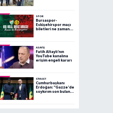
köy tahliye edildi
SPOR
Bursaspor-
Eskişehirspor maçı
biletleri ne zaman
satışa çıkacak?
ASAYİŞ
Fatih Altaylı’nın
YouTube kanalına
erişim engeli kararı
SİYASET
Cumhurbaşkanı
Erdoğan: "Gazze'de
soykırım son bulana
dek, mücadelemiz
sürecek"