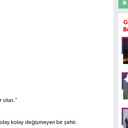
G
B
r olun.”
, kolay kolay değişmeyen bir şehir.