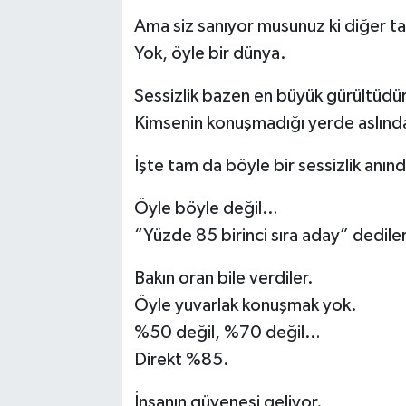
Ama siz sanıyor musunuz ki diğer tara
Yok, öyle bir dünya.
Sessizlik bazen en büyük gürültüdür
Kimsenin konuşmadığı yerde aslınd
İşte tam da böyle bir sessizlik anın
Öyle böyle değil…
“Yüzde 85 birinci sıra aday” dediler
Bakın oran bile verdiler.
Öyle yuvarlak konuşmak yok.
%50 değil, %70 değil…
Direkt %85.
İnsanın güvenesi geliyor.