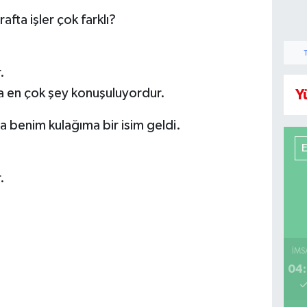
fta işler çok farklı?
.
a en çok şey konuşuluyordur.
Y
da benim kulağıma bir isim geldi.
.
İMS
04: