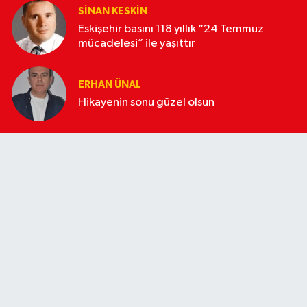
SINAN KESKIN
Eskişehir basını 118 yıllık “24 Temmuz
mücadelesi” ile yaşıttır
ERHAN ÜNAL
Hikayenin sonu güzel olsun