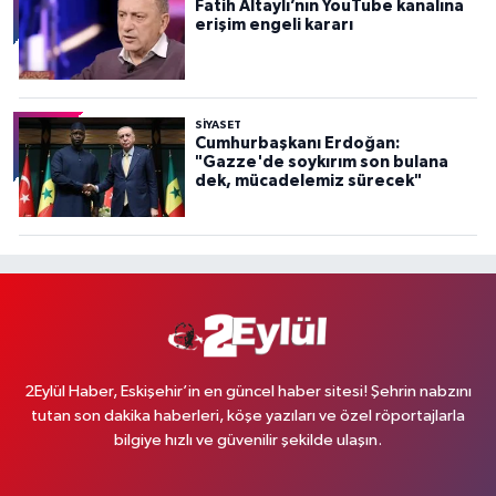
Fatih Altaylı’nın YouTube kanalına
erişim engeli kararı
SİYASET
Cumhurbaşkanı Erdoğan:
"Gazze'de soykırım son bulana
dek, mücadelemiz sürecek"
2Eylül Haber, Eskişehir’in en güncel haber sitesi! Şehrin nabzını
tutan son dakika haberleri, köşe yazıları ve özel röportajlarla
bilgiye hızlı ve güvenilir şekilde ulaşın.