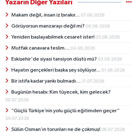
Yazarın Diğer Yazıları
Makam değil, insan iz bırakır…
07.08.2026
Görüyorsun manzarayı değil mi?
06.08.2026
Yeniden başlayabilmek cesaret ister!
05.08.2026
Mutfak canavara teslim…
04.08.2026
Eskişehir'de siyasi tansiyon düştü mü?
03.08.2026
Hayatın gerçekleri başka şey söylüyor…
01.08.2026
Bir istifa kadar yankı bulmadı…
31.07.2026
Bugünün hesabı: Kim tüyecek, kim gelecek?
30.07.2026
“Güçlü Türkiye’nin yolu güçlü eğitimden geçer”
29.07.2026
Sülün Osman’ın torunları ne de çokmuş!
28.07.2026