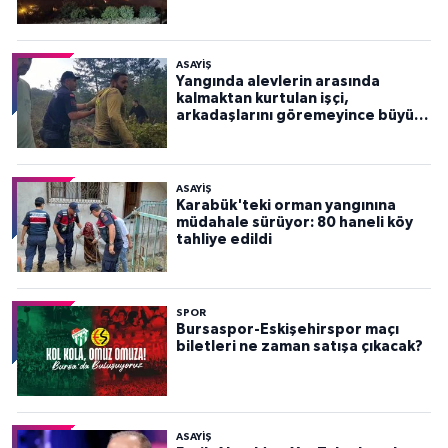
ASAYİŞ
Yangında alevlerin arasında
kalmaktan kurtulan işçi,
arkadaşlarını göremeyince büyük
panik yaşadı
ASAYİŞ
Karabük'teki orman yangınına
müdahale sürüyor: 80 haneli köy
tahliye edildi
SPOR
Bursaspor-Eskişehirspor maçı
biletleri ne zaman satışa çıkacak?
ASAYİŞ