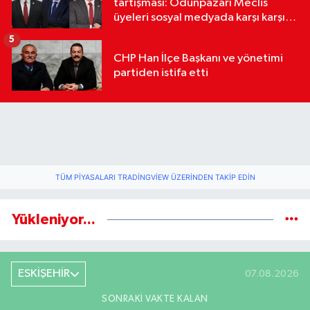
tartışması: Odunpazarı Meclis
üyeleri sosyal medyada karşı karşıya
geldi
5
CHP Han İlçe Başkanı ve yönetimi
partiden istifa etti
TÜM PIYASALARI TRADINGVIEW ÜZERINDEN TAKIP EDIN
Yükleniyor...
ESKİŞEHİR
07.08.2026
SONRAKI VAKTE KALAN