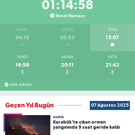
01:14:57
İkindi Namazı
İMSAK
GÜNEŞ
ÖĞLE
04:15
05:53
13:07
İKINDI
AKŞAM
YATSI
16:58
20:11
21:42
Aylık Vakitler
Geçen Yıl Bugün
07 Ağustos 2025
ASAYİŞ
Karabük'te çıkan orman
yangınında 9 saat geride kaldı