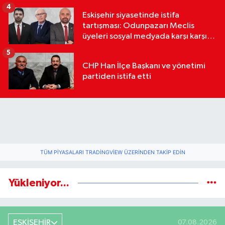
4
Eskişehir siyasetinde istifa
tartışması: Odunpazarı Meclis
üyeleri sosyal medyada karşı karşıya
geldi
5
CHP Han İlçe Başkanı ve yönetimi
partiden istifa etti
TÜM PIYASALARI TRADINGVIEW ÜZERINDEN TAKIP EDIN
Yükleniyor...
ESKİŞEHİR
07.08.2026