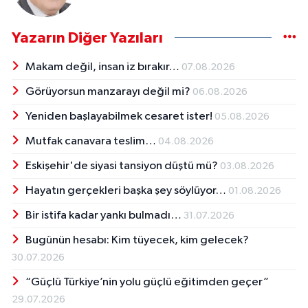
Yazarın Diğer Yazıları
Makam değil, insan iz bırakır…
07.08.2026
Görüyorsun manzarayı değil mi?
06.08.2026
Yeniden başlayabilmek cesaret ister!
05.08.2026
Mutfak canavara teslim…
04.08.2026
Eskişehir'de siyasi tansiyon düştü mü?
03.08.2026
Hayatın gerçekleri başka şey söylüyor…
01.08.2026
Bir istifa kadar yankı bulmadı…
31.07.2026
Bugünün hesabı: Kim tüyecek, kim gelecek?
30.07.2026
“Güçlü Türkiye’nin yolu güçlü eğitimden geçer”
29.07.2026