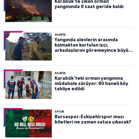
Karabük'te çıkan orman
yangınında 9 saat geride kaldı
ASAYİŞ
Yangında alevlerin arasında
kalmaktan kurtulan işçi,
arkadaşlarını göremeyince büyük
panik yaşadı
ASAYİŞ
Karabük'teki orman yangınına
müdahale sürüyor: 80 haneli köy
tahliye edildi
SPOR
Bursaspor-Eskişehirspor maçı
biletleri ne zaman satışa çıkacak?