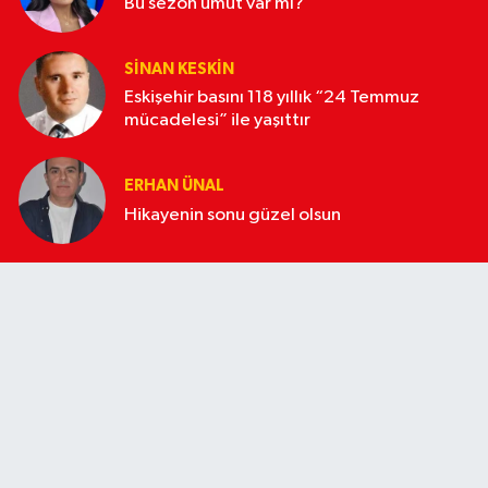
Bu sezon umut var mı?
SINAN KESKIN
Eskişehir basını 118 yıllık “24 Temmuz
mücadelesi” ile yaşıttır
ERHAN ÜNAL
Hikayenin sonu güzel olsun