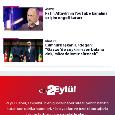
ASAYİŞ
Fatih Altaylı’nın YouTube kanalına
erişim engeli kararı
SİYASET
Cumhurbaşkanı Erdoğan:
"Gazze'de soykırım son bulana
dek, mücadelemiz sürecek"
2Eylül Haber, Eskişehir’in en güncel haber sitesi! Şehrin nabzını
tutan son dakika haberleri, köşe yazıları ve özel röportajlarla
bilgiye hızlı ve güvenilir şekilde ulaşın.