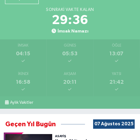
SONRAKI VAKTE KALAN
29:35
İmsak Namazı
İMSAK
GÜNEŞ
ÖĞLE
04:15
05:53
13:07
İKINDI
AKŞAM
YATSI
16:58
20:11
21:42
Aylık Vakitler
Geçen Yıl Bugün
07 Ağustos 2025
ASAYİŞ